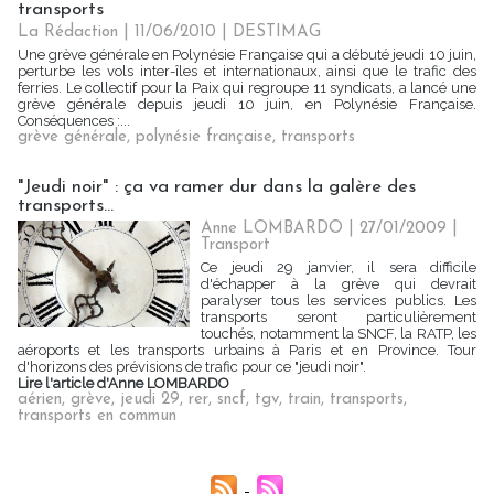
transports
La Rédaction | 11/06/2010
|
DESTIMAG
Une grève générale en Polynésie Française qui a débuté jeudi 10 juin,
perturbe les vols inter-îles et internationaux, ainsi que le trafic des
ferries. Le collectif pour la Paix qui regroupe 11 syndicats, a lancé une
grève générale depuis jeudi 10 juin, en Polynésie Française.
Conséquences :...
grève générale
,
polynésie française
,
transports
"Jeudi noir" : ça va ramer dur dans la galère des
transports...
Anne LOMBARDO | 27/01/2009
|
Transport
Ce jeudi 29 janvier, il sera difficile
d'échapper à la grève qui devrait
paralyser tous les services publics. Les
transports seront particulièrement
touchés, notamment la SNCF, la RATP, les
aéroports et les transports urbains à Paris et en Province. Tour
d'horizons des prévisions de trafic pour ce "jeudi noir".
Lire l'article d'Anne LOMBARDO
aérien
,
grève
,
jeudi 29
,
rer
,
sncf
,
tgv
,
train
,
transports
,
transports en commun