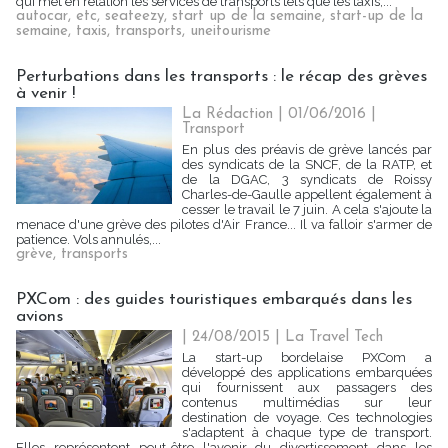
qui met en relation les services de transports tels que les taxis,...
autocar
,
etc
,
seateezy
,
start up de la semaine
,
start-up de la
semaine
,
taxis
,
transports
,
uneitourisme
Perturbations dans les transports : le récap des grèves
à venir !
La Rédaction
| 01/06/2016
|
Transport
En plus des préavis de grève lancés par
des syndicats de la SNCF, de la RATP, et
de la DGAC, 3 syndicats de Roissy
Charles-de-Gaulle appellent également à
cesser le travail le 7 juin. A cela s'ajoute la
menace d'une grève des pilotes d'Air France... Il va falloir s'armer de
patience. Vols annulés,...
grève
,
transports
PXCom : des guides touristiques embarqués dans les
avions
| 24/08/2015
|
La Travel Tech
La start-up bordelaise PXCom a
développé des applications embarquées
qui fournissent aux passagers des
contenus multimédias sur leur
destination de voyage. Ces technologies
s'adaptent à chaque type de transport.
Elles représentent peut-être l'avenir du divertissement dans les