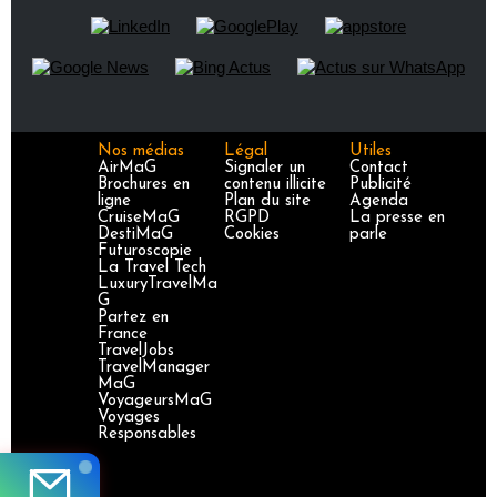
Nos médias
Légal
Utiles
AirMaG
Signaler un
Contact
Brochures en
contenu illicite
Publicité
ligne
Plan du site
Agenda
CruiseMaG
RGPD
La presse en
DestiMaG
Cookies
parle
Futuroscopie
La Travel Tech
LuxuryTravelMa
G
Partez en
France
TravelJobs
TravelManager
MaG
VoyageursMaG
Voyages
Responsables