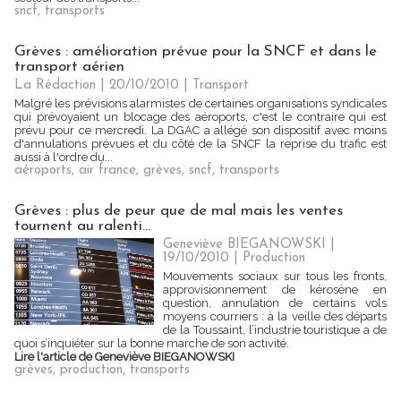
sncf
,
transports
Grèves : amélioration prévue pour la SNCF et dans le
transport aérien
La Rédaction | 20/10/2010
|
Transport
Malgré les prévisions alarmistes de certaines organisations syndicales
qui prévoyaient un blocage des aéroports, c'est le contraire qui est
prévu pour ce mercredi. La DGAC a allégé son dispositif avec moins
d'annulations prévues et du côté de la SNCF la reprise du trafic est
aussi à l'ordre du...
aéroports
,
air france
,
grèves
,
sncf
,
transports
Grèves : plus de peur que de mal mais les ventes
tournent au ralenti...
Geneviève BIEGANOWSKI |
19/10/2010
|
Production
Mouvements sociaux sur tous les fronts,
approvisionnement de kérosène en
question, annulation de certains vols
moyens courriers : à la veille des départs
de la Toussaint, l’industrie touristique a de
quoi s’inquiéter sur la bonne marche de son activité.
Lire l'article de Geneviève BIEGANOWSKI
grèves
,
production
,
transports