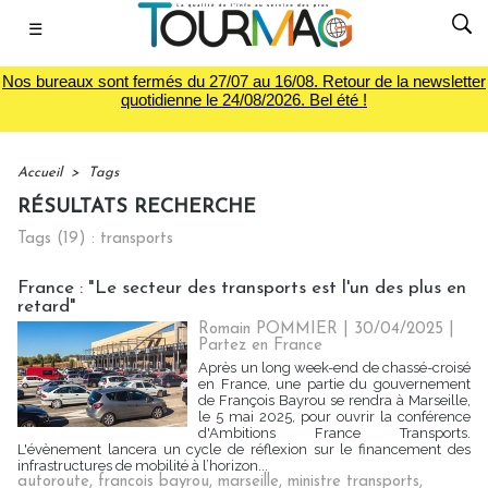
☰
Nos bureaux sont fermés du 27/07 au 16/08. Retour de la newsletter
quotidienne le 24/08/2026. Bel été !
Accueil
>
Tags
RÉSULTATS RECHERCHE
Tags (19) : transports
France : "Le secteur des transports est l'un des plus en
retard"
Romain POMMIER
| 30/04/2025
|
Partez en France
Après un long week-end de chassé-croisé
en France, une partie du gouvernement
de François Bayrou se rendra à Marseille,
le 5 mai 2025, pour ouvrir la conférence
d'Ambitions France Transports.
L'évènement lancera un cycle de réflexion sur le financement des
infrastructures de mobilité à l’horizon...
autoroute
,
francois bayrou
,
marseille
,
ministre transports
,