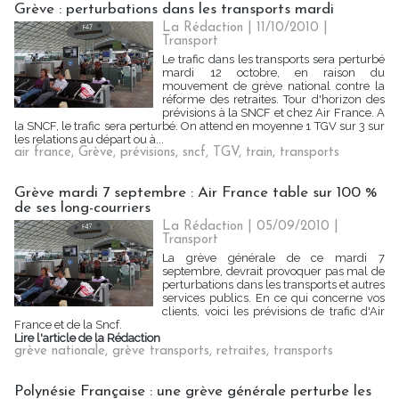
Grève : perturbations dans les transports mardi
La Rédaction | 11/10/2010
|
Transport
Le trafic dans les transports sera perturbé
mardi 12 octobre, en raison du
mouvement de grève national contre la
réforme des retraites. Tour d'horizon des
prévisions à la SNCF et chez Air France. A
la SNCF, le trafic sera perturbé. On attend en moyenne 1 TGV sur 3 sur
les relations au départ ou à...
air france
,
Grève
,
prévisions
,
sncf
,
TGV
,
train
,
transports
Grève mardi 7 septembre : Air France table sur 100 %
de ses long-courriers
La Rédaction | 05/09/2010
|
Transport
La grève générale de ce mardi 7
septembre, devrait provoquer pas mal de
perturbations dans les transports et autres
services publics. En ce qui concerne vos
clients, voici les prévisions de trafic d'Air
France et de la Sncf.
Lire l'article de la Rédaction
grève nationale
,
grève transports
,
retraites
,
transports
Polynésie Française : une grève générale perturbe les