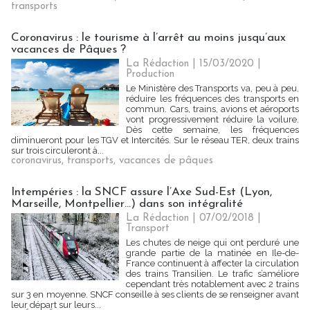
transports
Coronavirus : le tourisme à l’arrêt au moins jusqu’aux
vacances de Pâques ?
La Rédaction
| 15/03/2020
|
Production
Le Ministère des Transports va, peu à peu,
réduire les fréquences des transports en
commun. Cars, trains, avions et aéroports
vont progressivement réduire la voilure.
Dès cette semaine, les fréquences
diminueront pour les TGV et Intercités. Sur le réseau TER, deux trains
sur trois circuleront à...
coronavirus
,
transports
,
vacances de pâques
Intempéries : la SNCF assure l’Axe Sud-Est (Lyon,
Marseille, Montpellier…) dans son intégralité
La Rédaction
| 07/02/2018
|
Transport
Les chutes de neige qui ont perduré une
grande partie de la matinée en Ile-de-
France continuent à affecter la circulation
des trains Transilien. Le trafic s’améliore
cependant très notablement avec 2 trains
sur 3 en moyenne. SNCF conseille à ses clients de se renseigner avant
leur départ sur leurs...