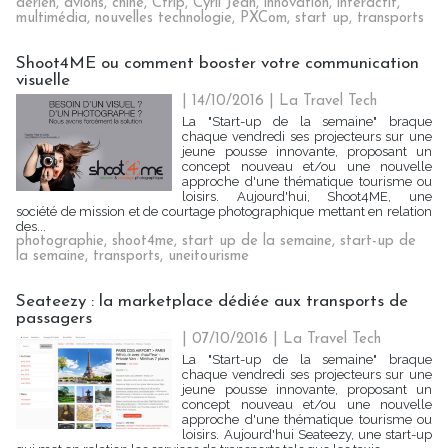
aérien
,
avions
,
chine
,
Ctrip
,
Cyril Jean
,
innovation
,
interactif
,
multimédia
,
nouvelles technologie
,
PXCom
,
start up
,
transports
Shoot4ME ou comment booster votre communication
visuelle
| 14/10/2016
|
La Travel Tech
La "Start-up de la semaine" braque
chaque vendredi ses projecteurs sur une
jeune pousse innovante, proposant un
concept nouveau et/ou une nouvelle
approche d'une thématique tourisme ou
loisirs. Aujourd'hui, Shoot4ME, une
société de mission et de courtage photographique mettant en relation
des...
photographie
,
shoot4me
,
start up de la semaine
,
start-up de
la semaine
,
transports
,
uneitourisme
Seateezy : la marketplace dédiée aux transports de
passagers
| 07/10/2016
|
La Travel Tech
La "Start-up de la semaine" braque
chaque vendredi ses projecteurs sur une
jeune pousse innovante, proposant un
concept nouveau et/ou une nouvelle
approche d'une thématique tourisme ou
loisirs. Aujourd'hui Seateezy, une start-up