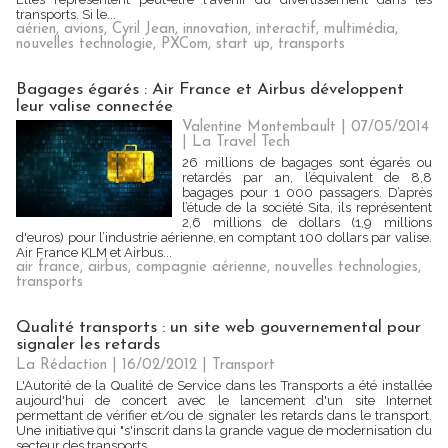
transports. Si le...
aérien
,
avions
,
Cyril Jean
,
innovation
,
interactif
,
multimédia
,
nouvelles technologie
,
PXCom
,
start up
,
transports
Bagages égarés : Air France et Airbus développent
leur valise connectée
Valentine Montembault | 07/05/2014
|
La Travel Tech
26 millions de bagages sont égarés ou
retardés par an, l’équivalent de 8,8
bagages pour 1 000 passagers. D’après
l’étude de la société Sita, ils représentent
2,6 millions de dollars (1,9 millions
d'euros) pour l’industrie aérienne, en comptant 100 dollars par valise.
Air France KLM et Airbus...
air france
,
airbus
,
compagnie aérienne
,
nouvelles technologies
,
transports
Qualité transports : un site web gouvernemental pour
signaler les retards
La Rédaction
| 16/02/2012
|
Transport
L'Autorité de la Qualité de Service dans les Transports a été installée
aujourd'hui de concert avec le lancement d'un site Internet
permettant de vérifier et/ou de signaler les retards dans le transport.
Une initiative qui "s'inscrit dans la grande vague de modernisation du
secteur des transports...