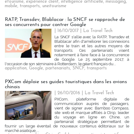
etourisme
,
expérience client
,
intelligence artificielle
,
messaging
,
mobile
,
transports
,
uneitourisme
RATP, Transdev, Blablacar : la SNCF se rapproche de
ses concurrents pour contrer Google
| 16/10/2017
|
La Travel Tech
La SNCF s'allie avec la RATP, Transdev et
Blablacar afin d'améliorer les connexions
entre le train et les autres moyens de
transports. Ces partenariats visent
notamment à faire face à la concurrence
de Google. Le 25 septembre 2017, à
l'occasion de son séminaire à Rotterdam, le géant français du...
application
,
Google
,
partenariats
,
SNCF
,
transports
PXCom déploie ses guides touristiques dans les avions
chinois
| 26/10/2016
|
La Travel Tech
PXCom, plateforme digitale de
communication auprès de passagers,
vient de signer avec Bamboo Compass,
site web et marque affiliés à Ctrip, leader
du voyage en ligne en Chine, un
partenariat stratégique permettant de
fournir un large éventail de nouveaux contenus éditoriaux sur le
marché asiatique....