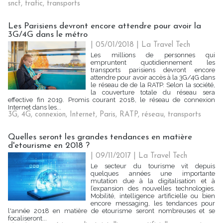
sncf
,
trafic
,
transports
Les Parisiens devront encore attendre pour avoir la
3G/4G dans le métro
| 05/01/2018
|
La Travel Tech
Les millions de personnes qui
empruntent quotidiennement les
transports parisiens devront encore
attendre pour avoir accès à la 3G/4G dans
le réseau de de la RATP. Selon la société,
la couverture totale du réseau sera
effective fin 2019. Promis courant 2018, le réseau de connexion
Internet dans les...
3G
,
4G
,
connexion
,
Internet
,
Paris
,
RATP
,
réseau
,
transports
Quelles seront les grandes tendances en matière
d'etourisme en 2018 ?
| 09/11/2017
|
La Travel Tech
Le secteur du tourisme vit depuis
quelques années une importante
mutation due à la digitalisation et à
l’expansion des nouvelles technologies.
Mobilité, intelligence artificielle ou bien
encore messaging, les tendances pour
l'année 2018 en matière de etourisme seront nombreuses et se
focaliseront...