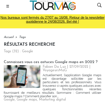
☰
Nos bureaux sont fermés du 27/07 au 16/08. Retour de la newsletter
quotidienne le 24/08/2026. Bel été !
Accueil
>
Tags
RÉSULTATS RECHERCHE
Tags (32) : Google
Connaissez-vous ces astuces Google maps en 2022 ?
Fabien Da Luz | 27/09/2022
|
VoyageursMaG
Actuellement, l’application Google maps
est davantage sollicitée par les
particuliers et les professionnels. Vous
trouverez ci-après quelques astuces avec
quelques fonctionnalités récentes
fournissant de meilleurs résultats. Sommaire : Comment utiliser
Google maps ? Comment planifier son...
Google
,
Google maps
,
Marketing digital