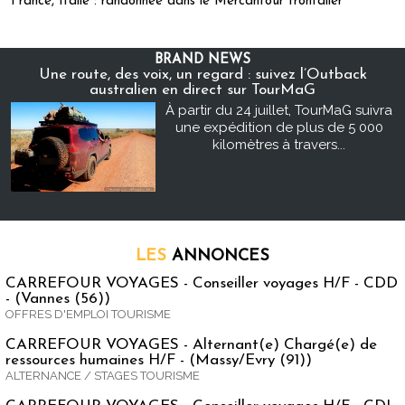
France, Italie : randonnée dans le Mercantour frontalier
BRAND NEWS
Une route, des voix, un regard : suivez l’Outback
australien en direct sur TourMaG
À partir du 24 juillet, TourMaG suivra
une expédition de plus de 5 000
kilomètres à travers...
LES
ANNONCES
CARREFOUR VOYAGES - Conseiller voyages H/F - CDD
- (Vannes (56))
OFFRES D'EMPLOI TOURISME
CARREFOUR VOYAGES - Alternant(e) Chargé(e) de
ressources humaines H/F - (Massy/Evry (91))
ALTERNANCE / STAGES TOURISME