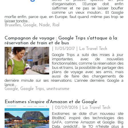
d’organisation, l’Europe doit enfin
s’affirmer et ne pas se laisser bouffer
comme un vieux mouton… Et Google
morfle enfin, parce que, en Europe, faut quand même pas trop se
laisser tondre...
Bruxelles
,
Google
,
Nadir
,
Rial
Compagnon de voyage : Google Trips s'attaque à la
réservation de train et de bus
| 11/05/2017
|
La Travel Tech
Google Trips a subi des mises à jour
importantes, avec de nouvelles
fonctionnalités, comme la réservation des
bus et trains, la possibilité de partager des
plans de voyage avec ses amis, mais
aussi de faire des changements de
dernière minute sur ses réservations. L'année dernière, Google a
lancé...
Google
,
Google Trips
,
uneitourisme
Exotismes s'inspire d'Amazon et de Google
| 02/09/2016
|
La Travel Tech
Exotismes se dote d'un nouveau site
BtoBtoC inspiré des technologies des
GAFA, comme Amazon et Google. Big
Data, prédictif... le TO n'hésite plus à