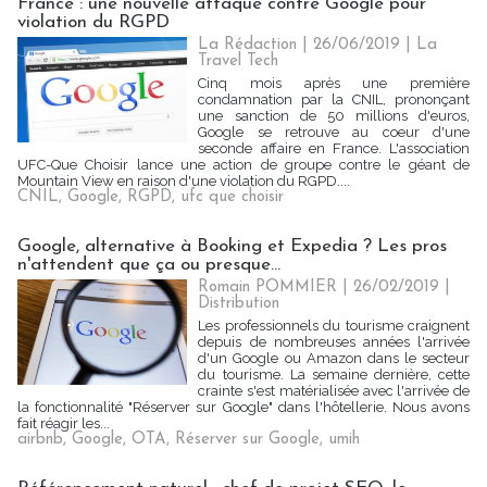
France : une nouvelle attaque contre Google pour
violation du RGPD
La Rédaction
| 26/06/2019
|
La
Travel Tech
Cinq mois après une première
condamnation par la CNIL, prononçant
une sanction de 50 millions d'euros,
Google se retrouve au coeur d'une
seconde affaire en France. L'association
UFC-Que Choisir lance une action de groupe contre le géant de
Mountain View en raison d'une violation du RGPD....
CNIL
,
Google
,
RGPD
,
ufc que choisir
Google, alternative à Booking et Expedia ? Les pros
n'attendent que ça ou presque...
Romain POMMIER
| 26/02/2019
|
Distribution
Les professionnels du tourisme craignent
depuis de nombreuses années l'arrivée
d'un Google ou Amazon dans le secteur
du tourisme. La semaine dernière, cette
crainte s'est matérialisée avec l'arrivée de
la fonctionnalité "Réserver sur Google" dans l'hôtellerie. Nous avons
fait réagir les...
airbnb
,
Google
,
OTA
,
Réserver sur Google
,
umih