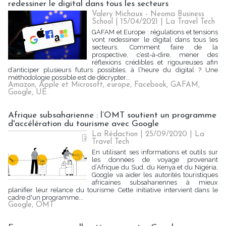
redessiner le digital dans tous les secteurs
Valery Michaux - Neoma Business
School | 15/04/2021
|
La Travel Tech
GAFAM et Europe : régulations et tensions
vont redessiner le digital dans tous les
secteurs. Comment faire de la
prospective, c’est-à-dire, mener des
réflexions crédibles et rigoureuses afin
d’anticiper plusieurs futurs possibles, à l’heure du digital ? Une
méthodologie possible est de décrypter...
Amazon
,
Apple et Microsoft
,
europe
,
Facebook
,
GAFAM
,
Google
,
UE
Afrique subsaharienne : l’OMT soutient un programme
d'accélération du tourisme avec Google
La Rédaction
| 25/09/2020
|
La
Travel Tech
En utilisant ses informations et outils sur
les données de voyage provenant
d’Afrique du Sud, du Kenya et du Nigéria,
Google va aider les autorités touristiques
africaines subsahariennes à mieux
planifier leur relance du tourisme. Cette initiative intervient dans le
cadre d'un programme...
Google
,
OMT