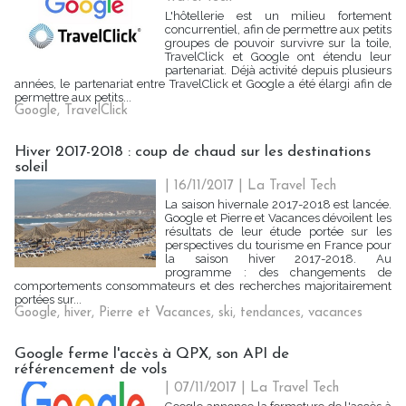
L'hôtellerie est un milieu fortement
concurrentiel, afin de permettre aux petits
groupes de pouvoir survivre sur la toile,
TravelClick et Google ont étendu leur
partenariat. Déjà activité depuis plusieurs
années, le partenariat entre TravelClick et Google a été élargi afin de
permettre aux petits...
Google
,
TravelClick
Hiver 2017-2018 : coup de chaud sur les destinations
soleil
| 16/11/2017
|
La Travel Tech
La saison hivernale 2017-2018 est lancée.
Google et Pierre et Vacances dévoilent les
résultats de leur étude portée sur les
perspectives du tourisme en France pour
la saison hiver 2017-2018. Au
programme : des changements de
comportements consommateurs et des recherches majoritairement
portées sur...
Google
,
hiver
,
Pierre et Vacances
,
ski
,
tendances
,
vacances
Google ferme l'accès à QPX, son API de
référencement de vols
| 07/11/2017
|
La Travel Tech