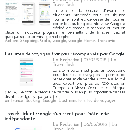
La Rédaction
| 23/03/2018
|
La
Travel Tech
La voix est la fonction d'avenir, les
dirigeants interrogés pour les BigBoss
Tourisme n'ont eu de cesse de nous en
parler tout au long des interview. Google a
décidé de passer la seconde et met en
place un nouveau programme permettant de finaliser l'achat
quelque soit le terminal de recherche....
Actions Shopping
,
Gafa
,
Google
,
Google Home
,
Transavia
Les sites de voyages français récompensés par Google
La Rédaction
| 07/03/2018
|
La
Travel Tech
Le site mobile n'est plus un accessoire
pour les sites de voyages, il permet de
renseigner et de vendre. Google a étudié
avec cxpartners, près de 500 sites en
Europe, au Moyen-Orient et en Afrique
(EMEA). Le mobile prend une part de plus en plus importante dans la
distribution touristique, en effet...
air france
,
Booking
,
Google
,
Last minute
,
sites de voyages
TravelClick et Google s'unissent pour l'hôtellerie
indépendante
La Rédaction
| 06/03/2018
|
La
Travel Tech