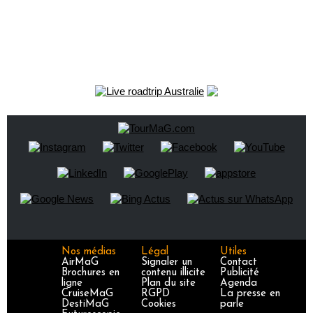
Nos médias
Légal
Utiles
AirMaG
Signaler un
Contact
Brochures en
contenu illicite
Publicité
ligne
Plan du site
Agenda
CruiseMaG
RGPD
La presse en
DestiMaG
Cookies
parle