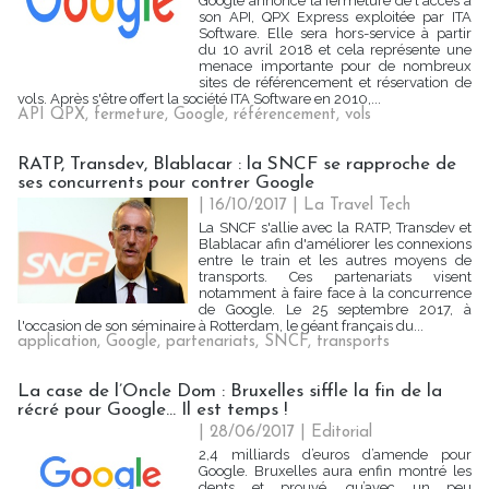
Google annonce la fermeture de l'accès à
son API, QPX Express exploitée par ITA
Software. Elle sera hors-service à partir
du 10 avril 2018 et cela représente une
menace importante pour de nombreux
sites de référencement et réservation de
vols. Après s'être offert la société ITA Software en 2010,...
API QPX
,
fermeture
,
Google
,
référencement
,
vols
RATP, Transdev, Blablacar : la SNCF se rapproche de
ses concurrents pour contrer Google
| 16/10/2017
|
La Travel Tech
La SNCF s'allie avec la RATP, Transdev et
Blablacar afin d'améliorer les connexions
entre le train et les autres moyens de
transports. Ces partenariats visent
notamment à faire face à la concurrence
de Google. Le 25 septembre 2017, à
l'occasion de son séminaire à Rotterdam, le géant français du...
application
,
Google
,
partenariats
,
SNCF
,
transports
La case de l’Oncle Dom : Bruxelles siffle la fin de la
récré pour Google… Il est temps !
| 28/06/2017
|
Editorial
2,4 milliards d’euros d’amende pour
Google. Bruxelles aura enfin montré les
dents et prouvé, qu’avec un peu