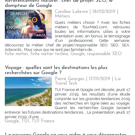
Référencement naturel : chef de projet SEO, le
dompteur de Google
Caroline Lelievre
| 18/02/2019
|
Métiers
Quels métiers choisir ? Avec les fiches
métiers de TourMaG.com, retrouvez
toutes les informations utiles à votre
orientation avec, en bonus, le témoignage
d'un professionnel. Cette semaine,
découvrez le métier chef de projet/responsable SEO. SEO, SEA,
Adwords… Pour ceux qui ne sont pas familiers de...
fiche metier
,
fiche metier techno
,
Google
,
responsable SEO
Voyage : quelles sont les destinations les plus
recherchées sur Google ?
Pierre Georges
| 17/01/2019
|
La
Travel Tech
TUI France et Google ont dévoilé, jeudi 17
janvier 2019, les résultats d’une étude
conjointe sur les grandes tendances 2019
des recherches en ligne liées au voyage.
Quand les recherches Google laissent
entrevoir les futures destinations tendances... La présentation, jeudi 17
janvier 2019, d’une...
Google
,
TUI
,
TUI France
Le nouveau Google va vous aider à vous déconnecter