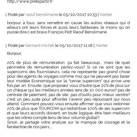
http://www.pretapartir.fr
2.
Posté par
raouf benslimane
le 05/10/2017 10:53
|
Alerter
bonjour à tous, sans remettre en cause les autres réseaux qui d
ailleurs ont leurs forces et aussi leurs faiblesses, le moins qu on
puisse dire c est bravo François Piot! Raouf Benslimane
3.
Posté par
bernard michel
le 05/10/2017 11:18
|
Alerter
Bonjour,
20% de plus de rémunération, ça fait beaucoup... mais de quel
périmètre de rémunération parlez-vous? Si ce ne sont que les
supercoms des fournisseurs, cela ne représente pas grand chose
pour des agents de voyages comme moi qui ne peuvent pas baser
leur modèle Economique sur la "cerise supercom" qui arrive une
fois par an. Ensuite, que proposez vous d'autre que 20% de plus sur
un chèque qui les meilleurs années sera de 10 000 euros? pas de
centrale de paiement, pas de site, pas d'outils pour mieux vendre?
c'est un peu juste pour affronter l'avenir peu réjouissant qui nous
attend. Comment pouvez-vous ensuite affirmer que vous redonner
20% de plus que TOURCOM qui redistribue 100% de ses supercom
et que leurs accords doivent, en toute logique, être bien meilleurs
que les vôtres compte tenu de leur volume global?
Sinon, je partage votre analyse sur le manque de courage et la
fainéantise de nos pairs...