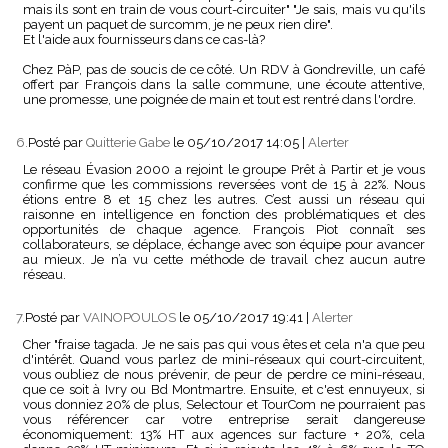
mais ils sont en train de vous court-circuiter" "Je sais, mais vu qu'ils
payent un paquet de surcomm, je ne peux rien dire".
Et l'aide aux fournisseurs dans ce cas-là?
Chez PàP, pas de soucis de ce côté. Un RDV à Gondreville, un café
offert par François dans la salle commune, une écoute attentive,
une promesse, une poignée de main et tout est rentré dans l'ordre.
6.
Posté par
Quitterie Gabe
le 05/10/2017 14:05
|
Alerter
Le réseau Évasion 2000 a rejoint le groupe Prêt à Partir et je vous
confirme que les commissions reversées vont de 15 à 22%. Nous
étions entre 8 et 15 chez les autres. C’est aussi un réseau qui
raisonne en intelligence en fonction des problématiques et des
opportunités de chaque agence. François Piot connaît ses
collaborateurs, se déplace, échange avec son équipe pour avancer
au mieux. Je n’a vu cette méthode de travail chez aucun autre
réseau.
7.
Posté par
VAINOPOULOS
le 05/10/2017 19:41
|
Alerter
Cher "fraise tagada. Je ne sais pas qui vous êtes et cela n'a que peu
d'intérêt. Quand vous parlez de mini-réseaux qui court-circuitent,
vous oubliez de nous prévenir, de peur de perdre ce mini-réseau,
que ce soit à Ivry ou Bd Montmartre. Ensuite, et c'est ennuyeux, si
vous donniez 20% de plus, Selectour et TourCom ne pourraient pas
vous référencer car votre entreprise serait dangereuse
économiquement: 13% HT aux agences sur facture + 20%, cela