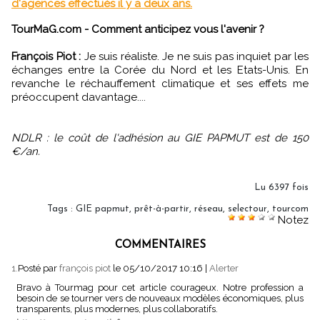
d'agences effectués il y a deux ans.
TourMaG.com - Comment anticipez vous l'avenir ?
François Piot :
Je suis réaliste. Je ne suis pas inquiet par les
échanges entre la Corée du Nord et les Etats-Unis. En
revanche le réchauffement climatique et ses effets me
préoccupent davantage....
NDLR : le coût de l'adhésion au GIE PAPMUT est de 150
€/an.
Lu 6397 fois
Tags
:
GIE papmut
,
prêt-à-partir
,
réseau
,
selectour
,
tourcom
Notez
COMMENTAIRES
1.
Posté par
françois piot
le 05/10/2017 10:16
|
Alerter
Bravo à Tourmag pour cet article courageux. Notre profession a
besoin de se tourner vers de nouveaux modèles économiques, plus
transparents, plus modernes, plus collaboratifs.