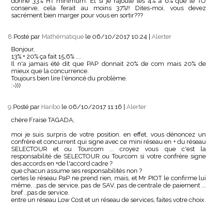
donne 33% HT minimum. Et si je rajoute les 4% à 6% que le TO
conserve, cela ferait au moins 37%!! Dites-moi, vous devez
sacrément bien marger pour vous en sortir???
8.
Posté par
Mathématique
le 06/10/2017 10:24
|
Alerter
Bonjour,
13% + 20% ça fait 15,6% ....
Il n'a jamais été dit que PAP donnait 20% de com mais 20% de
mieux que la concurrence.
Toujours bien lire l'énoncé du problème.
:-)))
9.
Posté par
Haribo
le 06/10/2017 11:16
|
Alerter
chère Fraise TAGADA,
moi je suis surpris de votre position. en effet, vous dénoncez un
confrère et concurrent qui signe avec ce mini réseau en + du réseau
SELECTOUR et ou Tourcom ... croyez vous que c'est la
responsabilité de SELECTOUR ou Tourcom si votre confrère signe
des accords en +de l'accord cadre ?
que chacun assume ses responsabilités non ?
certes le réseau PaP ne prend rien, mais, et Mr PIOT le confirme lui
même, ..pas de service, pas de SAV, pas de centrale de paiement ...
bref ..pas de service.
entre un réseau Low Cost et un réseau de services, faites votre choix.