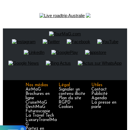
Nos médias
Légal
Utiles
AirMaG
Signaler un
Contact
Brochures en
contenu illicite
Publicité
ligne
Plan du site
Agenda
CruiseMaG
RGPD
La presse en
DestiMaG
Cookies
parle
Futuroscopie
La Travel Tech
LuxuryTravelMa
G
Partez en