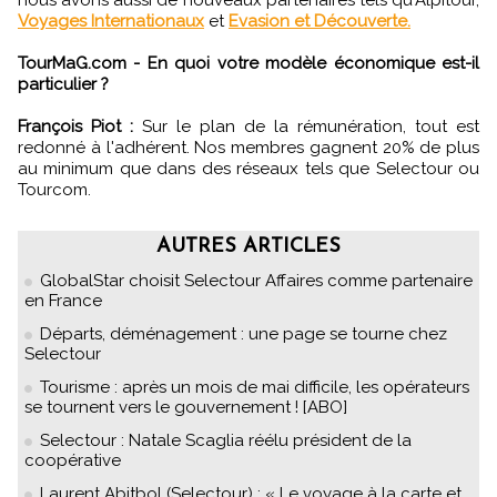
nous avons aussi de nouveaux partenaires tels qu'Alpitour,
Voyages Internationaux
et
Evasion et Découverte.
TourMaG.com - En quoi votre modèle économique est-il
particulier ?
François Piot :
Sur le plan de la rémunération, tout est
redonné à l'adhérent. Nos membres gagnent 20% de plus
au minimum que dans des réseaux tels que Selectour ou
Tourcom.
AUTRES ARTICLES
GlobalStar choisit Selectour Affaires comme partenaire
en France
Départs, déménagement : une page se tourne chez
Selectour
Tourisme : après un mois de mai difficile, les opérateurs
se tournent vers le gouvernement ! [ABO]
Selectour : Natale Scaglia réélu président de la
coopérative
Laurent Abitbol (Selectour) : « Le voyage à la carte et