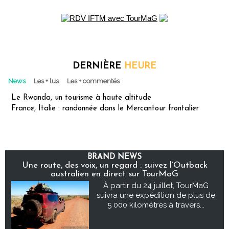
DERNIÈRE
HEURE
News
Les + lus
Les + commentés
Le Rwanda, un tourisme à haute altitude
France, Italie : randonnée dans le Mercantour frontalier
BRAND NEWS
Une route, des voix, un regard : suivez l’Outback
australien en direct sur TourMaG
À partir du 24 juillet, TourMaG
suivra une expédition de plus de
5 000 kilomètres à travers...