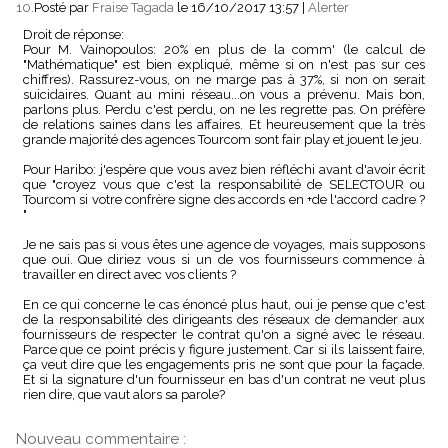
10.
Posté par
Fraise Tagada
le 16/10/2017 13:57
|
Alerter
Droit de réponse:
Pour M. Vainopoulos: 20% en plus de la comm' (le calcul de
"Mathématique" est bien expliqué, même si on n'est pas sur ces
chiffres). Rassurez-vous, on ne marge pas à 37%, si non on serait
suicidaires. Quant au mini réseau...on vous a prévenu. Mais bon,
parlons plus. Perdu c'est perdu, on ne les regrette pas. On préfère
de relations saines dans les affaires. Et heureusement que la très
grande majorité des agences Tourcom sont fair play et jouent le jeu.
Pour Haribo: j'espère que vous avez bien réfléchi avant d'avoir écrit
que "croyez vous que c'est la responsabilité de SELECTOUR ou
Tourcom si votre confrère signe des accords en +de l'accord cadre ?
"
Je ne sais pas si vous êtes une agence de voyages, mais supposons
que oui. Que diriez vous si un de vos fournisseurs commence à
travailler en direct avec vos clients ?
En ce qui concerne le cas énoncé plus haut, oui je pense que c'est
de la responsabilité des dirigeants des réseaux de demander aux
fournisseurs de respecter le contrat qu'on a signé avec le réseau.
Parce que ce point précis y figure justement. Car si ils laissent faire,
ça veut dire que les engagements pris ne sont que pour la façade.
Et si la signature d'un fournisseur en bas d'un contrat ne veut plus
rien dire, que vaut alors sa parole?
Nouveau commentaire :