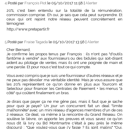
4.
Posté par
François Piot
le 05/10/2017 11:58
|
Alerter
20%, c'est bien entendu sur la totalité de la rémunération,
commission comprise. Eh oui, je sais que cela peut surprendre. Et
ceux qui ont rejoint notre réseau peuvent concrètement en
témoigner.
http://www.pretapartir.fr
5.
Posté par
Fraise Tagada
le 05/10/2017 13:56
|
Alerter
Cher Bernard,
Je confirme les propos tenus par François : ils n'ont pas "d'outils
fantôme à vendre" aux fournisseurs ou des bidules qui soit-disant
aident au pilotage de ventes, mais ils ont une poignée de main et
une parole. Et pour nous c'est tout ce qui compte.
Vous avez compris que je suis une fournisseur d'autres réseaux et je
ne peux pas dévoiler ma véritable identité. Mais je vous assure que
les 20% représentent ce qu'on donne en plus aux Tourcom et
Selectour pour financer les Centrales de Paiement + les menus "à
côté" qui coûtent finalement un bras.
Je dirais que payer ça ne me gêne pas, mais il faut que je sache
pour quoi je paye? Un jour un concurrent fait un deal "limite
malhonnête" avec un mini réseau d'agences membres d'un de ces
2 réseaux. Ce deal, va même à la rencontre du Grand Réseau. On
soulève le lièvre, on apporte les preuves et vous savez ce qu'on
nous dit (à Ivry ou Bd Montmartre c'était à peu près le même
discours) : "Que voulez-vous que j'y fasse ? Ils sont malins" "Oui,