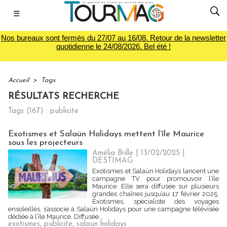
☰
Nos bureaux sont fermés du 27/07 au 16/08. Retour de la newsletter
quotidienne le 24/08/2026. Bel été !
Accueil
>
Tags
RÉSULTATS RECHERCHE
Tags (167) : publicite
Exotismes et Salaün Holidays mettent l’île Maurice
sous les projecteurs
Amélia Brille
| 13/02/2025
|
DESTIMAG
Exotismes et Salaün Holidays lancent une
campagne TV pour promouvoir l’île
Maurice. Elle sera diffusée sur plusieurs
grandes chaînes jusqu’au 17 février 2025.
Exotismes, spécialiste des voyages
ensoleillés, s’associe à Salaün Holidays pour une campagne télévisée
dédiée à l’île Maurice. Diffusée...
exotismes
,
publicite
,
salaun holidays