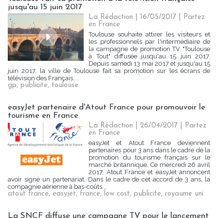
jusqu'au 15 juin 2017
La Rédaction
| 16/05/2017
|
Partez
en France
Toulouse souhaite attirer les visiteurs et
les professionnels par l'intermédiaire de
la campagne de promotion TV "Toulouse
à Tout" diffusée jusqu'au 15 juin 2017.
Depuis samedi 13 mai 2017 et jusqu'au 15
juin 2017, la ville de Toulouse fait sa promotion sur les écrans de
télévision des Français....
gp
,
publicite
,
toulouse
easyJet partenaire d'Atout France pour promouvoir le
tourisme en France
La Rédaction
| 26/04/2017
|
Partez
en France
easyJet et Atout France deviennent
partenaires pour 3 ans dans le cadre de la
promotion du tourisme français sur le
marché britannique. Ce mercredi 26 avril
2017, Atout France et easyJet annoncent
avoir signé un partenariat. Dans le cadre de cet accord de 3 ans, la
compagnie aérienne à bas-coûts...
atout france
,
easyjet
,
france
,
low cost
,
publicite
,
royaume uni
La SNCF diffuse une campagne TV pour le lancement