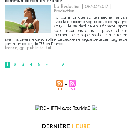
communication en France
La Rédaction
| 09/03/2017
|
Production
TUI communique sur le marché français
avec la deuxième vague de sa campagne
2017. Elle se décline en affichage, spots
radio, insertions dans la presse et sur
Internet. Le groupe souhaite mettre en
avant la diversité de son offre. La deuxième vague de la campagne de
communication de TUI en France...
france
,
gp
,
publicite
,
tui
1
2
3
4
5
»
...
9
DERNIÈRE
HEURE