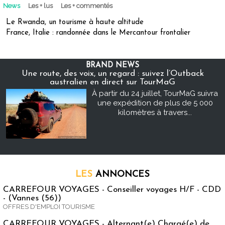
News
Les + lus
Les + commentés
Le Rwanda, un tourisme à haute altitude
France, Italie : randonnée dans le Mercantour frontalier
BRAND NEWS
Une route, des voix, un regard : suivez l’Outback
australien en direct sur TourMaG
À partir du 24 juillet, TourMaG suivra
une expédition de plus de 5 000
kilomètres à travers...
LES
ANNONCES
CARREFOUR VOYAGES - Conseiller voyages H/F - CDD
- (Vannes (56))
OFFRES D'EMPLOI TOURISME
CARREFOUR VOYAGES - Alternant(e) Chargé(e) de