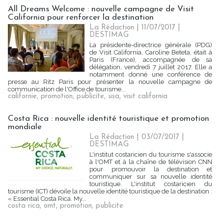
All Dreams Welcome : nouvelle campagne de Visit
California pour renforcer la destination
La Rédaction
| 11/07/2017
|
DESTIMAG
La présidente-directrice générale (PDG)
de Visit California, Caroline Beteta, était à
Paris (France), accompagnée de sa
délégation, vendredi 7 juillet 2017. Elle a
notamment donné une conférence de
presse au Ritz Paris pour présenter la nouvelle campagne de
communication de l'Office de tourisme...
californie
,
promotion
,
publicite
,
usa
,
visit california
Costa Rica : nouvelle identité touristique et promotion
mondiale
La Rédaction
| 03/07/2017
|
DESTIMAG
L'institut costaricien du tourisme s'associe
à l'OMT et à la chaîne de télévision CNN
pour promouvoir la destination et
communiquer sur sa nouvelle identité
touristique. L'institut costaricien du
tourisme (ICT) dévoile la nouvelle identité touristique de la destination :
« Essential Costa Rica. My...
costa rica
,
omt
,
promotion
,
publicite