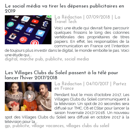
Le social média va tirer les dépenses publicitaires en
2019
La Rédaction
| 07/09/2018
|
La
Travel Tech
Voici une étude qui devrait faire parcourir
quelques frissons le long des colonnes
vertébrales des propriétaires de titres
papiers. En effet, les responsables de la
communication en France ont l'intention
de toujours plus investir dans le digital, le monde emboîte le pas. Voici
une étude qui...
digital
,
marche pub
,
publicite
,
social media
Les Villages Clubs du Soleil passent à la télé pour
lancer l'hiver 2017/2018
La Rédaction
| 04/10/2017
|
Partez
en France
Pendant tout le mois d'octobre 2017, Les
Villages Clubs du Soleil communiquent à
la télévision. Un spot de 20 secondes sera
diffusé sur TMC, C8 et CStar pour lancer la
saison hivernale 2017/2018. Un nouveau
spot des Villages Clubs du Soleil sera diffusé en octobre 2017 à la
télévision pour la...
gp
,
publicite
,
village vacances
,
villages clubs du soleil