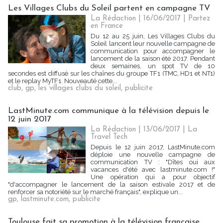
Les Villages Clubs du Soleil partent en campagne TV
La Rédaction
| 16/06/2017
|
Partez
en France
Du 12 au 25 juin, Les Villages Clubs du
Soleil lancent leur nouvelle campagne de
communication pour accompagner le
lancement de la saison été 2017. Pendant
deux semaines, un spot TV de 10
secondes est diffusé sur les chaînes du groupe TF1 (TMC, HD1 et NT1)
et le replay MyTF1. Nouveauté cette...
club
,
gp
,
les villages clubs du soleil
,
publicite
LastMinute.com communique à la télévision depuis le
12 juin 2017
La Rédaction
| 13/06/2017
|
La
Travel Tech
Depuis le 12 juin 2017, LastMinute.com
déploie une nouvelle campagne de
communication TV : "Dîtes oui aux
vacances d'été avec lastminute.com !"
Une opération qui a pour objectif
"d'accompagner le lancement de la saison estivale 2017 et de
renforcer sa notoriété sur le marché français", explique un...
gp
,
lastminute.com
,
publicite
Toulouse fait sa promotion à la télévision française