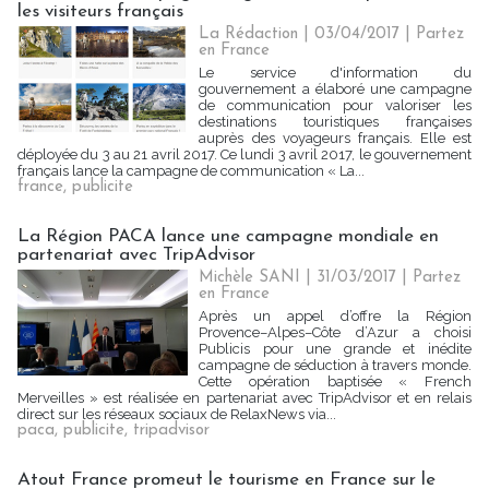
les visiteurs français
La Rédaction
| 03/04/2017
|
Partez
en France
Le service d'information du
gouvernement a élaboré une campagne
de communication pour valoriser les
destinations touristiques françaises
auprès des voyageurs français. Elle est
déployée du 3 au 21 avril 2017. Ce lundi 3 avril 2017, le gouvernement
français lance la campagne de communication « La...
france
,
publicite
La Région PACA lance une campagne mondiale en
partenariat avec TripAdvisor
Michèle SANI
| 31/03/2017
|
Partez
en France
Après un appel d’offre la Région
Provence–Alpes–Côte d’Azur a choisi
Publicis pour une grande et inédite
campagne de séduction à travers monde.
Cette opération baptisée « French
Merveilles » est réalisée en partenariat avec TripAdvisor et en relais
direct sur les réseaux sociaux de RelaxNews via...
paca
,
publicite
,
tripadvisor
Atout France promeut le tourisme en France sur le