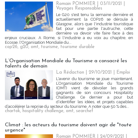
Romain POMMIER
| 03/11/2021
|
Voyages Responsables
Le G20 s'est tenu la semaine dernière et
actuellement la COP26 se déroule à
Glasgow, alors que l'industrie touristique
fait pour une partie l'autruche, cette
dernière va devoir vite faire face à des
enjeux cruciaux. A Rome, si l'industrie a eu voix au chapitre, en
Ecosse, l'Organisation Mondiale du...
cop26
,
g20
,
omt
,
tourisme
,
tourisme durable
L’Organisation Mondiale du Tourisme a consacré les
talents de demain
La Rédaction
| 29/10/2021
|
Emploi
L'avenir du tourisme se joue maintenant.
L’Organisation Mondiale du Tourisme
(OMT) vient de dévoiler les grands
gagnants de son concours Hospitality
Challenge. Ce dernier a pour but
d’identifier les idées, et projets capables
d’accélérer la reprise du secteur du tourisme. A noter que 50 % des...
chartok
,
hospitality challenge
,
omt
,
searchef
Climat : les acteurs du tourisme doivent agir de "toute
urgence"
Romain POMMIER
| 24/09/2021
|