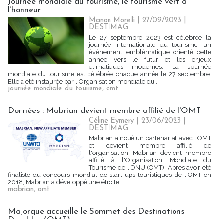
Journée mondiale du tourisme, le tourisme vert à
l’honneur
Manon Morelli
| 27/09/2023
|
DESTIMAG
Le 27 septembre 2023 est célébrée la
journée internationale du tourisme, un
événement emblématique orienté cette
année vers le futur et les enjeux
climatiques modernes. La Journée
mondiale du tourisme est célébrée chaque année le 27 septembre.
Elle a été instaurée par l'Organisation mondiale du...
journée mondiale du tourisme
,
omt
Données : Mabrian devient membre affilié de l'OMT
Céline Eymery
| 23/06/2023
|
DESTIMAG
Mabrian a noué un partenariat avec l'OMT
et devient membre affilié de
l'organisation. Mabrian devient membre
affilié à l'Organisation Mondiale du
Tourisme de l'ONU (OMT). Après avoir été
finaliste du concours mondial de start-ups touristiques de l'OMT en
2018, Mabrian a développé une étroite...
mabrian
,
omt
Majorque accueille le Sommet des Destinations