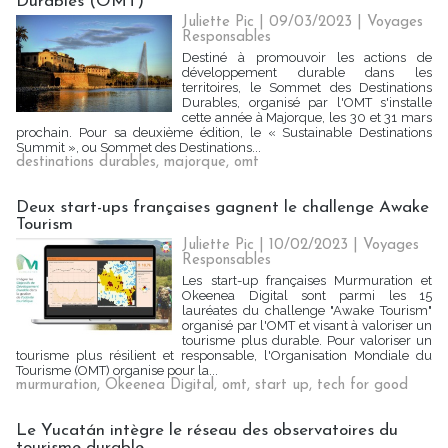
Durables (OMT)
Juliette Pic
| 09/03/2023
|
Voyages
Responsables
Destiné à promouvoir les actions de
développement durable dans les
territoires, le Sommet des Destinations
Durables, organisé par l'OMT s'installe
cette année à Majorque, les 30 et 31 mars
prochain. Pour sa deuxième édition, le « Sustainable Destinations
Summit », ou Sommet des Destinations...
destinations durables
,
majorque
,
omt
Deux start-ups françaises gagnent le challenge Awake
Tourism
Juliette Pic
| 10/02/2023
|
Voyages
Responsables
Les start-up françaises Murmuration et
Okeenea Digital sont parmi les 15
lauréates du challenge "Awake Tourism"
organisé par l'OMT et visant à valoriser un
tourisme plus durable. Pour valoriser un
tourisme plus résilient et responsable, l'Organisation Mondiale du
Tourisme (OMT) organise pour la...
murmuration
,
Okeenea Digital
,
omt
,
start up
,
tech for good
Le Yucatán intègre le réseau des observatoires du
tourisme durable