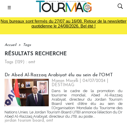
☰
Nos bureaux sont fermés du 27/07 au 16/08. Retour de la newsletter
quotidienne le 24/08/2026. Bel été !
Accueil
>
Tags
RÉSULTATS RECHERCHE
Tags (129) : omt
Dr Abed Al-Razzaq Arabiyat élu au sein de l'OMT
Manon Morelli
| 04/07/2024
|
DESTIMAG
Dans le cadre de la promotion du
tourisme mondial, Abed Al-Razzaq
Arabiyat, directeur du Jordan Tourism
Board vient d’être élu au sein de
l’Organisation Mondiale du Tourisme des
Nations Unies. Le Jordan Tourism Board (JTB) annonce l’élection du Dr
Abed Al-Razzaq Arabiyat, directeur du JTB, au poste...
jordan tourism board
,
omt