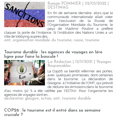
Romain POMMIER
| 02/05/2022
|
DESTIMAG
En fin de semaine dernière, alors que la
communauté internationale allait voter
pour l'exclusion de la Russie de
l'Organisation Mondiale du Tourisme, le
pays de Vladimir Poutinir a préféré
claquer la porte de l'instance. Si l’institution des Nations Unies a un
rôle de lobbying auprès des...
omt
,
organisation mondiale du tourisme
,
russie
,
tourisme
Tourisme durable : les agences de voyages en 1ère
ligne pour faire la bascule !
La Rédaction
| 12/11/2021
|
Voyages
Responsables
La Cop26 va bientôt refermer ses portes,
avec quelques promesses, dont certaines
dans le tourisme. La déclaration de
Glasgow, à l'initiative de l'OMT, qui prévoit
de réduire les émissions dans le tourisme
d'au moins 50 % a été ratifiée par l'ECTAA. Pour l'organisme les
agences de voyages sont en...
declaration glasgow
,
ectaa
,
omt
,
tourisme durable
COP26 : le tourisme est-il entré dans sa semaine
cruciale ?