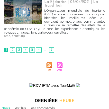
La Rédaction
| 08/04/2021
|
La
Travel Tech
L'Organisation mondiale du tourisme
(OMT) a lancé un nouveau concours pour
identifier les meilleures idées qui
devraient permettre aux communautés
rurales de se remettre des effets de la
pandémie de COVID-19. Le sens, les expériences authentiques, les
voyages uniques... font partie des nouvelles...
omt
,
start-up
1
2
3
4
5
»
...
7
DERNIÈRE
HEURE
News
Les + lus
Les + commentés