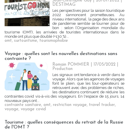
Jean-Christophe Gay | 20/07/2022
|
DESTIMAG
Les perspectives pour la saison touristique
2022 s’annoncent prometteuses. Au
niveau international, la page des deux ans
de pandémie semble se tourner pour de
bon : selon l’Organisation mondiale du
tourisme (OMT), les arrivées de touristes internationaux dans le
monde ont plus que doublé (+130 %)...
omt
,
surtouritsme
,
tourismophobie
Voyage : quelles sont les nouvelles destinations sans
contrainte ?
Romain POMMIER
| 17/05/2022
|
Production
Les signaux ont tendance à verdir dans le
voyage. Alors que les agences de voyages
font le plein, que les tour-opérateurs se
retrouvent avec des problèmes de riches,
les destinations continuent de réduire les
contraintes covid vis-à-vis des voyageurs. En l'espace de 15 jours, 14
nouveaux pays ont...
contrainte sanitaire
,
omt
,
restriction voyage
,
travel tracker
,
voyage
,
voyage covid
Tourisme : quelles conséquences du retrait de la Russie
de l'OMT ?