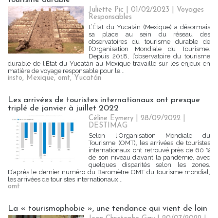
Juliette Pic
| 01/02/2023
|
Voyages
Responsables
L’État du Yucatán (Mexique) a désormais
sa place au sein du réseau des
observatoires du tourisme durable de
l’Organisation Mondiale du Tourisme.
Depuis 2018, l’observatoire du tourisme
durable de l’État du Yucatán au Mexique travaille sur les enjeux en
matière de voyage responsable pour le...
insto
,
Mexique
,
omt
,
Yucatán
Les arrivées de touristes internationaux ont presque
triplé de janvier à juillet 2022
Céline Eymery
| 28/09/2022
|
DESTIMAG
Selon l'Organisation Mondiale du
Tourisme (OMT), les arrivées de touristes
internationaux ont retrouvé près de 60 %
de son niveau d’avant la pandémie, avec
quelques disparités selon les zones.
D’après le dernier numéro du Baromètre OMT du tourisme mondial,
les arrivées de touristes internationaux...
omt
La « tourismophobie », une tendance qui vient de loin