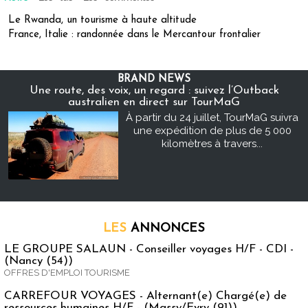
Le Rwanda, un tourisme à haute altitude
France, Italie : randonnée dans le Mercantour frontalier
BRAND NEWS
Une route, des voix, un regard : suivez l’Outback
australien en direct sur TourMaG
À partir du 24 juillet, TourMaG suivra
une expédition de plus de 5 000
kilomètres à travers...
LES
ANNONCES
LE GROUPE SALAUN - Conseiller voyages H/F - CDI -
(Nancy (54))
OFFRES D'EMPLOI TOURISME
CARREFOUR VOYAGES - Alternant(e) Chargé(e) de
ressources humaines H/F - (Massy/Evry (91))