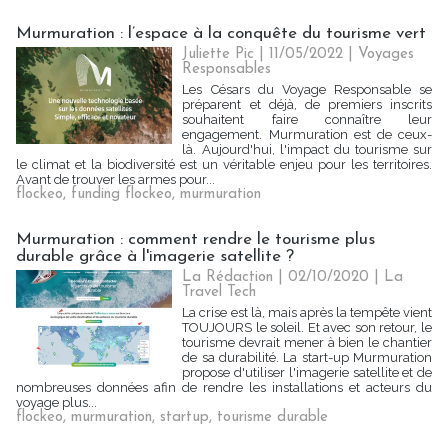
Murmuration : l’espace à la conquête du tourisme vert
Juliette Pic
| 11/05/2022
|
Voyages
Responsables
Les Césars du Voyage Responsable se
préparent et déjà, de premiers inscrits
souhaitent faire connaître leur
engagement. Murmuration est de ceux-
là. Aujourd'hui, l'impact du tourisme sur
le climat et la biodiversité est un véritable enjeu pour les territoires.
Avant de trouver les armes pour...
flockeo
,
funding flockeo
,
murmuration
Murmuration : comment rendre le tourisme plus
durable grâce à l'imagerie satellite ?
La Rédaction
| 02/10/2020
|
La
Travel Tech
La crise est là, mais après la tempête vient
TOUJOURS le soleil. Et avec son retour, le
tourisme devrait mener à bien le chantier
de sa durabilité. La start-up Murmuration
propose d'utiliser l'imagerie satellite et de
nombreuses données afin de rendre les installations et acteurs du
voyage plus...
flockeo
,
murmuration
,
startup
,
tourisme durable