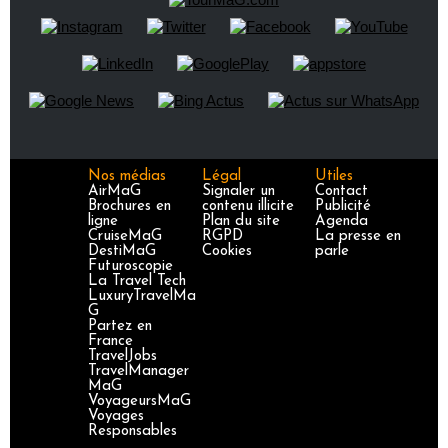
Nos médias
Légal
Utiles
AirMaG
Signaler un
Contact
Brochures en
contenu illicite
Publicité
ligne
Plan du site
Agenda
CruiseMaG
RGPD
La presse en
DestiMaG
Cookies
parle
Futuroscopie
La Travel Tech
LuxuryTravelMa
G
Partez en
France
TravelJobs
TravelManager
MaG
VoyageursMaG
Voyages
Responsables