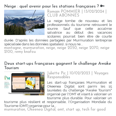
Neige : quel avenir pour les stations françaises ? 🔑
Romain POMMIER
| 13/02/2024
|
CLUB ABONNES
La neige tombe de nouveau et les
professionnels du tourisme retrouvent le
sourire. Sauf que cette accalmie
salvatrice au début des vacances
scolaires pourrait bien être de courte
durée. D'après les données partagées par Murmuration (entreprise
spécialisée dans les données spatiales), si nous ne...
montagne
,
murmuration
,
neige
,
neige 2050
,
neige 2070
,
neige
2100
,
remy knafou
Deux start-ups françaises gagnent le challenge Awake
Tourism
Juliette Pic
| 10/02/2023
|
Voyages
Responsables
Les start-up françaises Murmuration et
Okeenea Digital sont parmi les 15
lauréates du challenge "Awake Tourism"
organisé par l'OMT et visant à valoriser un
tourisme plus durable. Pour valoriser un
tourisme plus résilient et responsable, l'Organisation Mondiale du
Tourisme (OMT) organise pour la...
murmuration
,
Okeenea Digital
,
omt
,
start up
,
tech for good