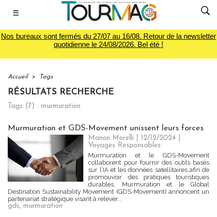
☰
Nos bureaux sont fermés du 27/07 au 16/08. Retour de la newsletter
quotidienne le 24/08/2026. Bel été !
Accueil
>
Tags
RÉSULTATS RECHERCHE
Tags (7) : murmuration
Murmuration et GDS-Movement unissent leurs forces
Manon Morelli
| 12/12/2024
|
Voyages Responsables
Murmuration et le GDS-Movement
collaborent pour fournir des outils basés
sur l’IA et les données satellitaires afin de
promouvoir des pratiques touristiques
durables. Murmuration et le Global
Destination Sustainability Movement (GDS-Movement) annoncent un
partenariat stratégique visant à relever...
gds
,
murmuration