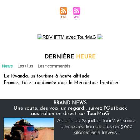
DERNIÈRE
HEURE
News
Les + lus
Les + commentés
Le Rwanda, un tourisme à haute altitude
France, Italie : randonnée dans le Mercantour frontalier
BRAND NEWS
Une route, des voix, un regard : suivez l’Outback
australien en direct sur TourMaG
À partir du 24 juillet, TourMaG suivra
une expédition de plus de 5 000
kilomètres à travers...