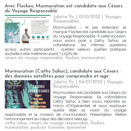
Avec Flockeo, Murmuration est candidate aux Césars
du Voyage Responsable
Juliette Pic
| 12/10/2022
|
Voyages
Responsables
Murmuration - et par extension sa
marque Flockeo est candidate aux Césars
du Voyage Responsable. À cette occasion,
nous avons posé à Cathy Sahuc, sa
cofondatrice, les mêmes questions
qu'aux autres participants : quelles valeurs, quelles pratiques
souhaite-t-elle mettre en avant ? L’ADN de...
césars du voyage responsable
,
flockeo
,
murmuration
Murmuration (Cathy Sahuc), candidate aux Césars :
des données satellites pour comprendre et agir
Juliette Pic
| 04/07/2022
|
Voyages
Responsables
Murmuration est candidate aux Césars du
Voyage Responsable. Sa cofondatrice
Cathy Sahuc a bien voulu répondre au
micro d'(X)perientiel et nous expliquer
quelle était sa vision du voyage
responsable et la mission de murmuration. Présentation. Mettre
l'environnement au cœur des décisions liées au...
cathy sahuc
,
césars du voyage responsable
,
flockeo
,
murmuration
,
podcast tourisme
,
xperientiel