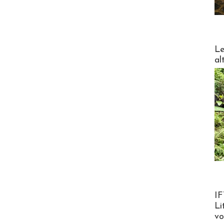
DESTI
Le
al
Product
IF
Li
v