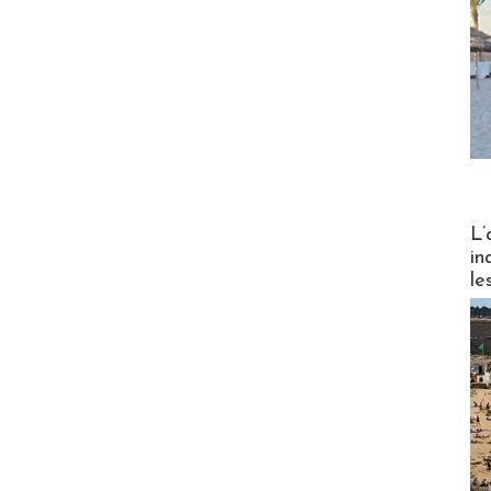
Partez
L’
in
le