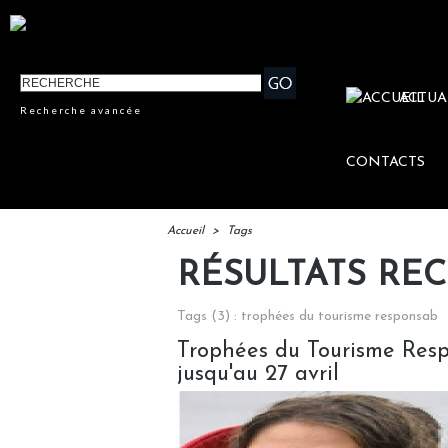
ACTUA
Recherche avancée
CONTACTS
Accueil
>
Tags
RÉSULTATS RE
Tags (3) : trophées du tourisme responsab
Trophées du Tourisme Resp
jusqu'au 27 avril