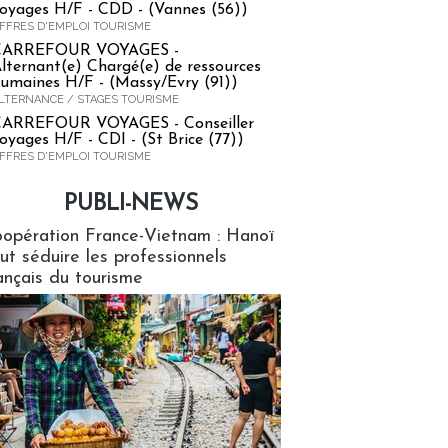
oyages H/F - CDD - (Vannes (56))
FFRES D'EMPLOI TOURISME
CARREFOUR VOYAGES -
lternant(e) Chargé(e) de ressources
umaines H/F - (Massy/Evry (91))
LTERNANCE / STAGES TOURISME
ARREFOUR VOYAGES - Conseiller
oyages H/F - CDI - (St Brice (77))
FFRES D'EMPLOI TOURISME
PUBLI-NEWS
ews
opération France-Vietnam : Hanoï
ut séduire les professionnels
ançais du tourisme