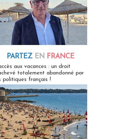
PARTEZ
EN
FRANCE
 en France
accès aux vacances : un droit
achevé totalement abandonné par
s politiques français !