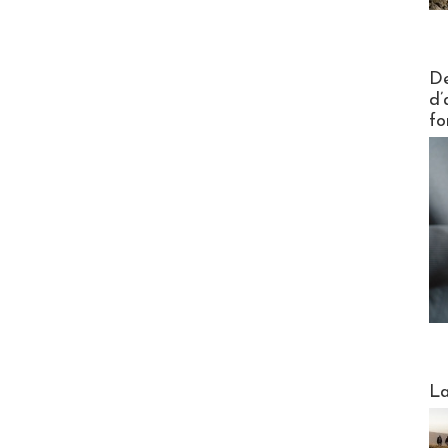
Actus V
De
d’
fo
Webinai
La