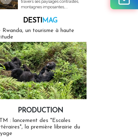
travers ses paysages contrastés,
montagnes imposantes,...
DESTI
MAG
MAG
 Rwanda, un tourisme à haute
titude
PRODUCTION
ion
TM : lancement des "Escales
ttéraires", la première librairie du
oyage