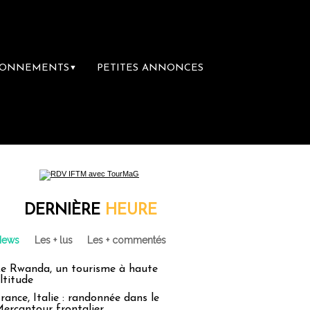
BONNEMENTS
PETITES ANNONCES
▼
DERNIÈRE
HEURE
News
Les + lus
Les + commentés
e Rwanda, un tourisme à haute
ltitude
rance, Italie : randonnée dans le
ercantour frontalier