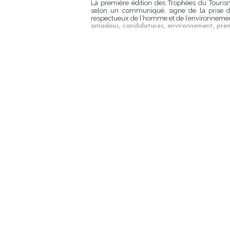
La première édition des Trophées du Touris
selon un communiqué, signe de la prise de
respectueux de l’homme et de l’environnement
amadeus
,
candidatures
,
environnement
,
prem