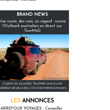
BRAND NEWS
Une route, des voix, un regard : suivez
l’Outback australien en direct sur
TourMaG
À partir du 24 juillet, TourMaG suivra une
pédition de plus de 5 000 kilomètres à travers...
LES
ANNONCES
ARREFOUR VOYAGES - Conseiller