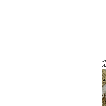
AirMa
Dr
e