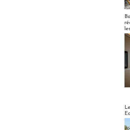
Bo
ré
le
Distribu
Le
Ed