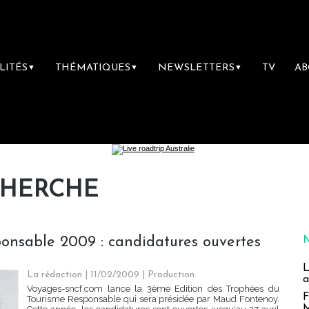
LITÉS
THÉMATIQUES
NEWSLETTERS
TV
A
▼
▼
▼
CHERCHE
onsable 2009 : candidatures ouvertes
L
La rédaction | 11/02/2009
|
Production
a
Voyages-sncf.com lance la 3ème Edition des Trophées du
F
Tourisme Responsable qui sera présidée par Maud Fontenoy.
M