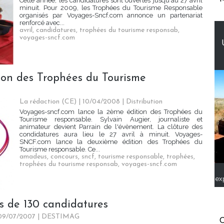
Cette année, les candidatures sont ouvertes jusqu'au 27 avril
minuit. Pour 2009, les Trophées du Tourisme Responsable
organisés par Voyages-Sncf.com annonce un partenariat
renforcé avec...
avril
,
candidatures
,
trophées du tourisme responsab
,
voyages-sncf.com
tion des Trophées du Tourisme
La rédaction (CE) | 10/04/2008
|
Distribution
Voyages-sncf.com lance la 2ème édition des Trophées du
Tourisme responsable. Sylvain Augier, journaliste et
animateur devient Parrain de l'évènement. La clôture des
condidatures aura lieu le 27 avril à minuit. Voyages-
SNCF.com lance la deuxième édition des Trophées du
Tourisme responsable. Ce...
amadeus
,
concours
,
sncf
,
tourisme responsable
,
trophées
,
trophées du tourisme responsab
,
voyages-sncf.com
ex
s de 130 candidatures
 09/07/2007
|
DESTIMAG
C