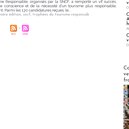
me Responsable, organisés par la SNCF, a remporté un vif succès,
v
 conscience et de la nécessité d’un tourisme plus responsable,
O
. Parmi les 130 candidatures reçues, le...
ière édition
,
sncf
,
trophées du tourisme responsab
A
h
A
C
v
O
Publi-n
Co
ve
fr