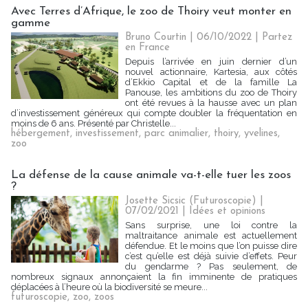
Avec Terres d’Afrique, le zoo de Thoiry veut monter en
gamme
Bruno Courtin
| 06/10/2022
|
Partez
en France
Depuis l’arrivée en juin dernier d’un
nouvel actionnaire, Kartesia, aux côtés
d’Ekkio Capital et de la famille La
Panouse, les ambitions du zoo de Thoiry
ont été revues à la hausse avec un plan
d’investissement généreux qui compte doubler la fréquentation en
moins de 6 ans. Présenté par Christelle...
hébergement
,
investissement
,
parc animalier
,
thoiry
,
yvelines
,
zoo
La défense de la cause animale va-t-elle tuer les zoos
?
Josette Sicsic (Futuroscopie)
|
07/02/2021
|
Idées et opinions
Sans surprise, une loi contre la
maltraitance animale est actuellement
défendue. Et le moins que l’on puisse dire
c’est qu’elle est déjà suivie d’effets. Peur
du gendarme ? Pas seulement, de
nombreux signaux annonçaient la fin imminente de pratiques
déplacées à l’heure où la biodiversité se meure...
futuroscopie
,
zoo
,
zoos