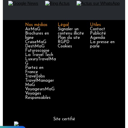
Nos médias
Légal
Utiles
AirMaG
Signaler un
Contact
Brochures en
contenu illicite
Publicité
ligne
Plan du site
Agenda
CruiseMaG
RGPD
La presse en
DestiMaG
Cookies
parle
Futuroscopie
La Travel Tech
LuxuryTravelMa
G
Partez en
France
TravelJobs
TravelManager
MaG
VoyageursMaG
Voyages
Responsables
Site certifié