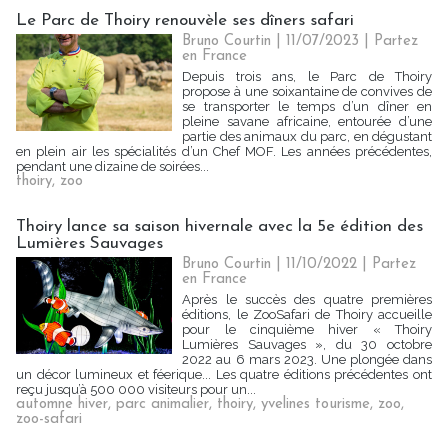
Le Parc de Thoiry renouvèle ses dîners safari
Bruno Courtin
| 11/07/2023
|
Partez
en France
Depuis trois ans, le Parc de Thoiry
propose à une soixantaine de convives de
se transporter le temps d’un dîner en
pleine savane africaine, entourée d’une
partie des animaux du parc, en dégustant
en plein air les spécialités d’un Chef MOF. Les années précédentes,
pendant une dizaine de soirées...
thoiry
,
zoo
Thoiry lance sa saison hivernale avec la 5e édition des
Lumières Sauvages
Bruno Courtin
| 11/10/2022
|
Partez
en France
Après le succès des quatre premières
éditions, le ZooSafari de Thoiry accueille
pour le cinquième hiver « Thoiry
Lumières Sauvages », du 30 octobre
2022 au 6 mars 2023. Une plongée dans
un décor lumineux et féerique... Les quatre éditions précédentes ont
reçu jusqu’à 500 000 visiteurs pour un...
automne hiver
,
parc animalier
,
thoiry
,
yvelines tourisme
,
zoo
,
zoo-safari