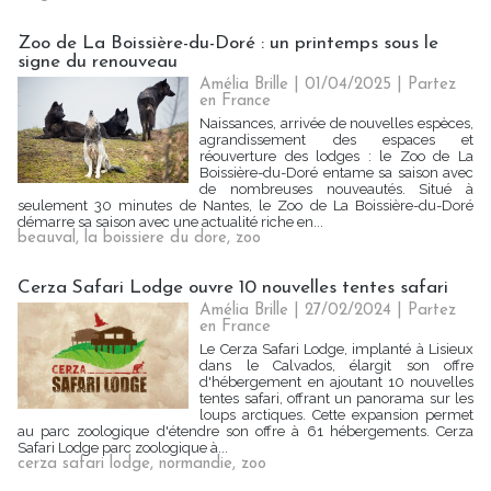
Zoo de La Boissière-du-Doré : un printemps sous le
signe du renouveau
Amélia Brille
| 01/04/2025
|
Partez
en France
Naissances, arrivée de nouvelles espèces,
agrandissement des espaces et
réouverture des lodges : le Zoo de La
Boissière-du-Doré entame sa saison avec
de nombreuses nouveautés. Situé à
seulement 30 minutes de Nantes, le Zoo de La Boissière-du-Doré
démarre sa saison avec une actualité riche en...
beauval
,
la boissiere du dore
,
zoo
Cerza Safari Lodge ouvre 10 nouvelles tentes safari
Amélia Brille
| 27/02/2024
|
Partez
en France
Le Cerza Safari Lodge, implanté à Lisieux
dans le Calvados, élargit son offre
d'hébergement en ajoutant 10 nouvelles
tentes safari, offrant un panorama sur les
loups arctiques. Cette expansion permet
au parc zoologique d'étendre son offre à 61 hébergements. Cerza
Safari Lodge parc zoologique à...
cerza safari lodge
,
normandie
,
zoo