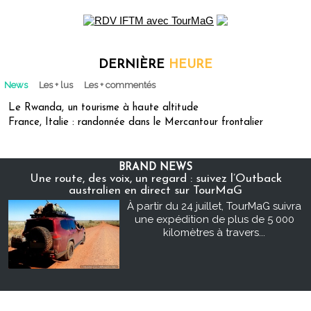
DERNIÈRE
HEURE
News
Les + lus
Les + commentés
Le Rwanda, un tourisme à haute altitude
France, Italie : randonnée dans le Mercantour frontalier
BRAND NEWS
Une route, des voix, un regard : suivez l’Outback
australien en direct sur TourMaG
À partir du 24 juillet, TourMaG suivra
une expédition de plus de 5 000
kilomètres à travers...