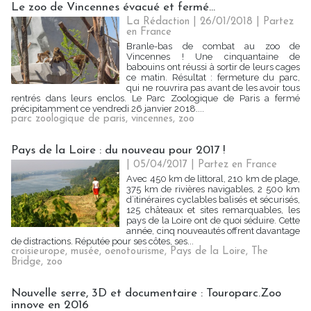
Le zoo de Vincennes évacué et fermé...
La Rédaction
| 26/01/2018
|
Partez
en France
Branle-bas de combat au zoo de
Vincennes ! Une cinquantaine de
babouins ont réussi à sortir de leurs cages
ce matin. Résultat : fermeture du parc,
qui ne rouvrira pas avant de les avoir tous
rentrés dans leurs enclos. Le Parc Zoologique de Paris a fermé
précipitamment ce vendredi 26 janvier 2018....
parc zoologique de paris
,
vincennes
,
zoo
Pays de la Loire : du nouveau pour 2017 !
| 05/04/2017
|
Partez en France
Avec 450 km de littoral, 210 km de plage,
375 km de rivières navigables, 2 500 km
d’itinéraires cyclables balisés et sécurisés,
125 châteaux et sites remarquables, les
pays de la Loire ont de quoi séduire. Cette
année, cinq nouveautés offrent davantage
de distractions. Réputée pour ses côtes, ses...
croisieurope
,
musée
,
oenotourisme
,
Pays de la Loire
,
The
Bridge
,
zoo
Nouvelle serre, 3D et documentaire : Touroparc.Zoo
innove en 2016