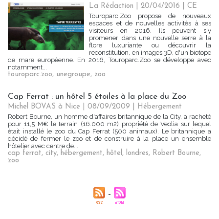
La Rédaction
| 20/04/2016
|
CE
Touroparc.Zoo propose de nouveaux
espaces et de nouvelles activités à ses
visiteurs en 2016. Ils peuvent s'y
promener dans une nouvelle serre à la
flore luxuriante ou découvrir la
reconstitution, en images 3D, d'un biotope
de mare européenne. En 2016, Touroparc.Zoo se développe avec
notamment...
touroparc.zoo
,
unegroupe
,
zoo
Cap Ferrat : un hôtel 5 étoiles à la place du Zoo
Michel BOVAS à Nice | 08/09/2009
|
Hébergement
Robert Bourne, un homme d'affaires britannique de la City, a racheté
pour 11,5 M€ le terrain (16.000 m2) propriété de Veolia sur lequel
était installé le zoo du Cap Ferrat (500 animaux). Le britannique a
décidé de fermer le zoo et de construire à la place un ensemble
hôtelier avec centre de...
cap ferrat
,
city
,
hébergement
,
hôtel
,
londres
,
Robert Bourne
,
zoo