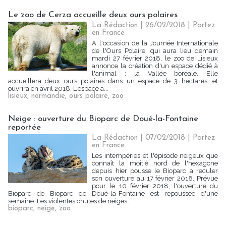
Le zoo de Cerza accueille deux ours polaires
La Rédaction
| 26/02/2018
|
Partez
en France
A l'occasion de la Journée Internationale
de l'Ours Polaire, qui aura lieu demain
mardi 27 février 2018, le zoo de Lisieux
annonce la création d'un espace dédié à
l'animal : la Vallée boréale. Elle
accueillera deux ours polaires dans un espace de 3 hectares, et
ouvrira en avril 2018. L'espace a...
lisieux
,
normandie
,
ours polaire
,
zoo
Neige : ouverture du Bioparc de Doué-la-Fontaine
reportée
La Rédaction
| 07/02/2018
|
Partez
en France
Les intempéries et l'épisode neigeux que
connaît la moitié nord de l'hexagone
depuis hier pousse le Bioparc a reculer
son ouverture au 17 février 2018. Prévue
pour le 10 février 2018, l'ouverture du
Bioparc de Bioparc de Doué-la-Fontaine est repoussée d'une
semaine. Les violentes chutes de neiges...
bioparc
,
neige
,
zoo