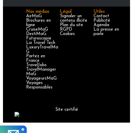
Nos médias
Légal
Utiles
AirMaG
Signaler un
Contact
Brochures en
contenu illicite
Publicité
ligne
Plan du site
Agenda
CruiseMaG
RGPD
La presse en
DestiMaG
Cookies
parle
Futuroscopie
La Travel Tech
LuxuryTravelMa
G
Partez en
France
TravelJobs
TravelManager
MaG
VoyageursMaG
Voyages
Responsables
Site certifié