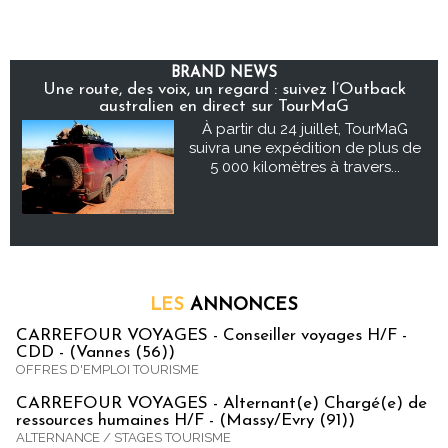
BRAND NEWS
Une route, des voix, un regard : suivez l’Outback
australien en direct sur TourMaG
À partir du 24 juillet, TourMaG
suivra une expédition de plus de
5 000 kilomètres à travers...
LES
ANNONCES
CARREFOUR VOYAGES - Conseiller voyages H/F -
CDD - (Vannes (56))
OFFRES D'EMPLOI TOURISME
CARREFOUR VOYAGES - Alternant(e) Chargé(e) de
ressources humaines H/F - (Massy/Evry (91))
ALTERNANCE / STAGES TOURISME