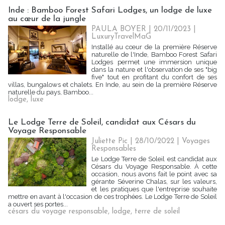
Inde : Bamboo Forest Safari Lodges, un lodge de luxe
au cœur de la jungle
PAULA BOYER
| 20/11/2023
|
LuxuryTravelMaG
Installé au cœur de la première Réserve
naturelle de l'Inde, Bamboo Forest Safari
Lodges permet une immersion unique
dans la nature et l'observation de ses "big
five" tout en profitant du confort de ses
villas, bungalows et chalets. En Inde, au sein de la première Réserve
naturelle du pays, Bamboo...
lodge
,
luxe
Le Lodge Terre de Soleil, candidat aux Césars du
Voyage Responsable
Juliette Pic
| 28/10/2022
|
Voyages
Responsables
Le Lodge Terre de Soleil est candidat aux
Césars du Voyage Responsable. À cette
occasion, nous avons fait le point avec sa
gérante Séverine Chalas, sur les valeurs,
et les pratiques que l'entreprise souhaite
mettre en avant à l'occasion de ces trophées. Le Lodge Terre de Soleil
a ouvert ses portes...
césars du voyage responsable
,
lodge
,
terre de soleil