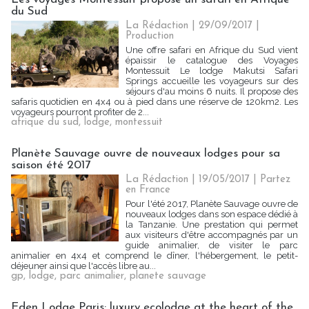
du Sud
La Rédaction
| 29/09/2017
|
Production
Une offre safari en Afrique du Sud vient
épaissir le catalogue des Voyages
Montessuit Le lodge Makutsi Safari
Springs accueille les voyageurs sur des
séjours d'au moins 6 nuits. Il propose des
safaris quotidien en 4x4 ou à pied dans une réserve de 120km2. Les
voyageurs pourront profiter de 2...
afrique du sud
,
lodge
,
montessuit
Planète Sauvage ouvre de nouveaux lodges pour sa
saison été 2017
La Rédaction
| 19/05/2017
|
Partez
en France
Pour l'été 2017, Planète Sauvage ouvre de
nouveaux lodges dans son espace dédié à
la Tanzanie. Une prestation qui permet
aux visiteurs d'être accompagnés par un
guide animalier, de visiter le parc
animalier en 4x4 et comprend le dîner, l'hébergement, le petit-
déjeuner ainsi que l'accès libre au...
gp
,
lodge
,
parc animalier
,
planete sauvage
Eden Lodge Paris: luxury ecolodge at the heart of the