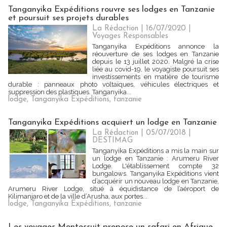
Tanganyika Expéditions rouvre ses lodges en Tanzanie
et poursuit ses projets durables
La Rédaction
| 16/07/2020
|
Voyages Responsables
Tanganyika Expéditions annonce la
réouverture de ses lodges en Tanzanie
depuis le 13 juillet 2020. Malgré la crise
liée au covid-19, le voyagiste poursuit ses
investissements en matière de tourisme
durable : panneaux photo voltaïques, véhicules électriques et
suppression des plastiques. Tanganyika...
lodge
,
Tanganyika Expéditions
,
tanzanie
Tanganyika Expéditions acquiert un lodge en Tanzanie
La Rédaction
| 05/07/2018
|
DESTIMAG
Tanganyika Expéditions a mis la main sur
un lodge en Tanzanie : Arumeru River
Lodge. L'établissement compte 32
bungalows. Tanganyika Expéditions vient
d’acquérir un nouveau lodge en Tanzanie,
Arumeru River Lodge, situé à équidistance de l’aéroport de
Kilimanjaro et de la ville d’Arusha, aux portes...
lodge
,
Tanganyika Expéditions
,
tanzanie
Les voyages Montessuit propose un safari en Afrique