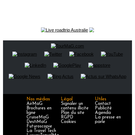
Nos médias
Légal
Utiles
AirMaG
Signaler un
Contact
Brochures en
contenu illicite
Publicité
ligne
Plan du site
Agenda
CruiseMaG
RGPD
La presse en
DestiMaG
Cookies
parle
Futuroscopie
La Travel Tech