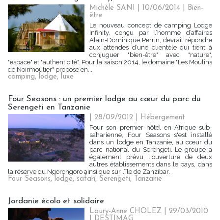
Michèle SANI
| 10/06/2014
|
Bien-
être
Le nouveau concept de camping Lodge
Infinity, conçu par l’homme d’affaires
Alain-Dominique Perrin, devrait répondre
aux attendes d’une clientèle qui tient à
conjuguer "bien-être" avec "nature",
"espace" et "authenticité". Pour la saison 2014, le domaine "Les Moulins
de Noirmoutier" propose en...
camping
,
lodge
,
luxe
Four Seasons : un premier lodge au cœur du parc du
Serengeti en Tanzanie
| 28/09/2012
|
Hébergement
Pour son premier hôtel en Afrique sub-
saharienne, Four Seasons s'est installé
dans un lodge en Tanzanie, au cœur du
parc national du Serengeti. Le groupe a
également prévu l'ouverture de deux
autres établissements dans le pays, dans
la réserve du Ngorongoro ainsi que sur l’île de Zanzibar.
Four Seasons
,
lodge
,
safari
,
Serengeti
,
Tanzanie
Jordanie écolo et solidaire
Laury-Anne CHOLEZ | 29/03/2010
|
DESTIMAG