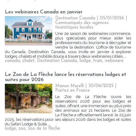
Les webinaires Canada en janvier
Destination Canada | 05/01/2026
|
Communiqués des agences
touristiques locales
Une 2e saison de webinaires commence,
plus spécialisés pour mieux aider les
professionnels du tourisme à décrypter et
vendre la destination. L’office de tourisme
du Canada, Destination Canada, vous invite en janvier à explorer
lodges, chalets et mobilité douce à travers deux webinaires ciblés....
canada
,
chalet
,
Destination Canada
,
lodge
,
train
,
webinaire
Le Zoo de La Flèche lance les réservations lodges et
suites pour 2026
Manon Morelli
| 30/06/2025
|
Partez en France
Le Zoo de La Flèche ouvre les
réservations 2026 pour ses lodges et
suites, offrant une immersion au plus près
des animaux sur 21 hectares. Le Zoo de
La Flèche a officiellement lancé, le 25 juin
2025, les réservations pour ses séjours 2026 dans les lodges et suites
du Safari Lodge & Suite....
lodge
,
zoo
,
zoo de la flèche