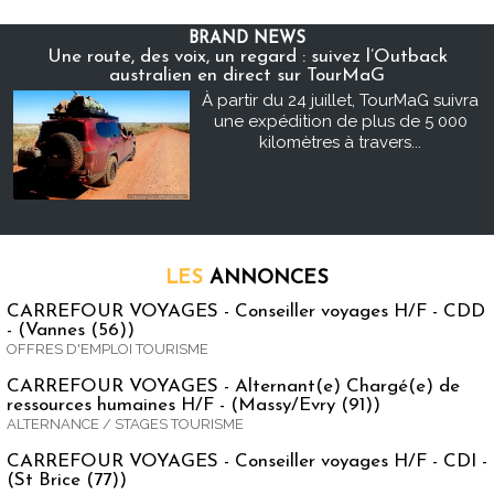
BRAND NEWS
Une route, des voix, un regard : suivez l’Outback
australien en direct sur TourMaG
À partir du 24 juillet, TourMaG suivra
une expédition de plus de 5 000
kilomètres à travers...
LES
ANNONCES
CARREFOUR VOYAGES - Conseiller voyages H/F - CDD
- (Vannes (56))
OFFRES D'EMPLOI TOURISME
CARREFOUR VOYAGES - Alternant(e) Chargé(e) de
ressources humaines H/F - (Massy/Evry (91))
ALTERNANCE / STAGES TOURISME
CARREFOUR VOYAGES - Conseiller voyages H/F - CDI -
(St Brice (77))