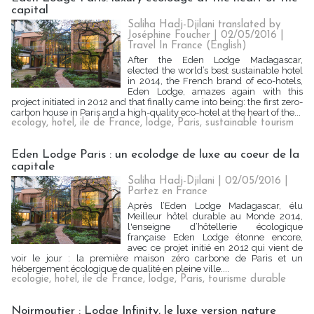
capital
Saliha Hadj-Djilani translated by
Joséphine Foucher | 02/05/2016
|
Travel In France (English)
After the Eden Lodge Madagascar,
elected the world’s best sustainable hotel
in 2014, the French brand of eco-hotels,
Eden Lodge, amazes again with this
project initiated in 2012 and that finally came into being: the first zero-
carbon house in Paris and a high-quality eco-hotel at the heart of the...
ecology
,
hotel
,
ile de France
,
lodge
,
Paris
,
sustainable tourism
Eden Lodge Paris : un ecolodge de luxe au coeur de la
capitale
Saliha Hadj-Djilani | 02/05/2016
|
Partez en France
Après l’Eden Lodge Madagascar, élu
Meilleur hôtel durable au Monde 2014,
l'enseigne d’hôtellerie écologique
française Eden Lodge étonne encore,
avec ce projet initié en 2012 qui vient de
voir le jour : la première maison zéro carbone de Paris et un
hébergement écologique de qualité en pleine ville....
ecologie
,
hotel
,
ile de France
,
lodge
,
Paris
,
tourisme durable
Noirmoutier : Lodge Infinity, le luxe version nature