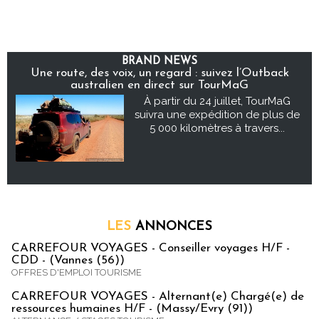
BRAND NEWS
Une route, des voix, un regard : suivez l’Outback
australien en direct sur TourMaG
À partir du 24 juillet, TourMaG
suivra une expédition de plus de
5 000 kilomètres à travers...
LES
ANNONCES
CARREFOUR VOYAGES - Conseiller voyages H/F -
CDD - (Vannes (56))
OFFRES D'EMPLOI TOURISME
CARREFOUR VOYAGES - Alternant(e) Chargé(e) de
ressources humaines H/F - (Massy/Evry (91))