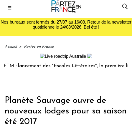
☰
Nos bureaux sont fermés du 27/07 au 16/08. Retour de la newsletter
quotidienne le 24/08/2026. Bel été !
Accueil
>
Partez en France
 : lancement des "Escales Littéraires", la première librairi
Planète Sauvage ouvre de
nouveaux lodges pour sa saison
été 2017