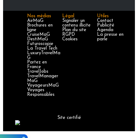
Nos médias
Légal
Utiles
AirMaG
Signaler un
Contact
Brochures en
contenu illicite
Publicité
ligne
Plan du site
Agenda
CruiseMaG
RGPD
La presse en
DestiMaG
Cookies
parle
Futuroscopie
La Travel Tech
LuxuryTravelMa
G
Partez en
France
TravelJobs
TravelManager
MaG
VoyageursMaG
Voyages
Responsables
Site certifié