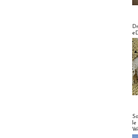
AirMa
Dr
e
Cruise
Sa
le
Wo