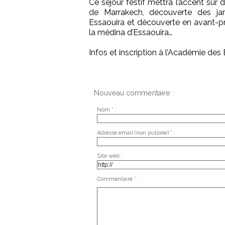
Ce séjour festif mettra l’accent sur 
de Marrakech, découverte des jar
Essaouira et découverte en avant-
la médina d’Essaouira…
Infos et inscription à l’Académie de
Nouveau commentaire :
Nom * :
Adresse email (non publiée) * :
Site web :
Commentaire * :