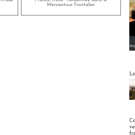
titude
France, Italie : randonnée dans le
Mercantour frontalier
ex
Webinai
La
Publi-n
Co
ve
fr