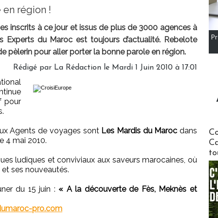
 en région !
 inscrits à ce jour et issus de plus de 3000 agences à
Pr
s Experts du Maroc est toujours d’actualité. Rebelote
 pèlerin pour aller porter la bonne parole en région.
Rédigé par La Rédaction le Mardi 1 Juin 2010 à 17:01
ional
ntinue
f pour
s.
Communi
aux Agents de voyages sont
Les Mardis du Maroc
dans
Co
le 4 mai 2010.
Ca
to
iques ludiques et conviviaux aux saveurs marocaines, où
 et ses nouveautés.
ner du 15 juin :
« A la découverte de Fès, Meknès et
dumaroc-pro.com