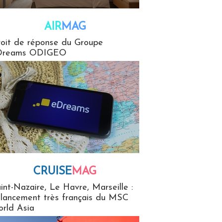
AIR
MAG
G
oit de réponse du Groupe
Dreams ODIGEO
CRUISE
MAG
MaG
int-Nazaire, Le Havre, Marseille :
 lancement très français du MSC
rld Asia