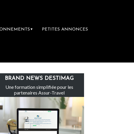
BONNEMENTS
PETITES ANNONCES
▼
Le groupe Sainte-Claire rachète Eden To
BRAND NEWS DESTIMAG
Une formation simplifiée pour les
partenaires Assur-Travel