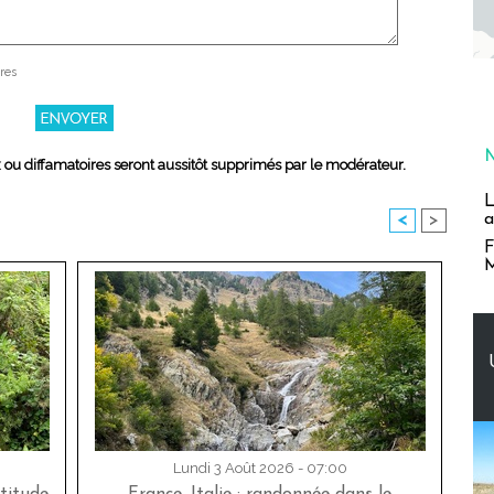
res
x ou diffamatoires seront aussitôt supprimés par le modérateur.
L
a
<
>
F
M
Lundi 3 Août 2026 - 07:00