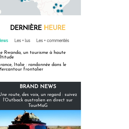
DERNIÈRE
HEURE
News
Les + lus
Les + commentés
e Rwanda, un tourisme à haute
ltitude
rance, Italie : randonnée dans le
ercantour frontalier
BRAND NEWS
Une route, des voix, un regard : suivez
l’Outback australien en direct sur
TourMaG