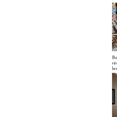
Bo
ré
le