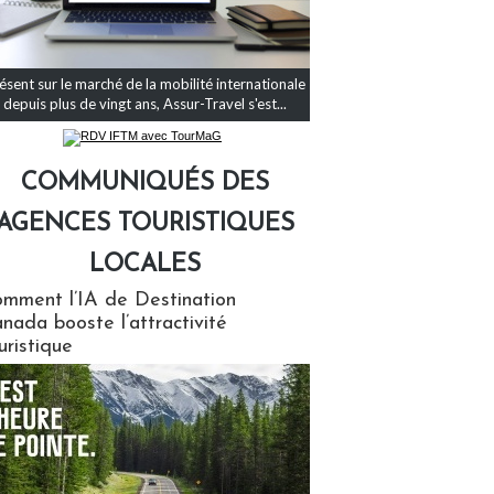
ésent sur le marché de la mobilité internationale
depuis plus de vingt ans, Assur-Travel s'est...
COMMUNIQUÉS DES
AGENCES TOURISTIQUES
LOCALES
qués des agences touristiques locales
mment l’IA de Destination
nada booste l’attractivité
uristique