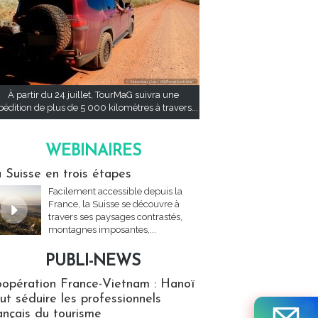
À partir du 24 juillet, TourMaG suivra une
pédition de plus de 5 000 kilomètres à travers...
WEBINAIRES
res
 Suisse en trois étapes
Facilement accessible depuis la
France, la Suisse se découvre à
travers ses paysages contrastés,
montagnes imposantes,...
PUBLI-NEWS
ews
opération France-Vietnam : Hanoï
ut séduire les professionnels
ançais du tourisme