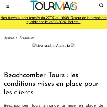
☰
Nos bureaux sont fermés du 27/07 au 16/08. Retour de la newsletter
quotidienne le 24/08/2026. Bel été !
Accueil
>
Production
Beachcomber Tours : les
conditions mises en place pour
les clients
Beachcomber Tours annonce la mise en place de