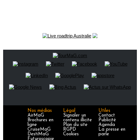
Nos médias
Légal
Utiles
AirMaG
Signaler un
Contact
Brochures en
contenu illicite
Publicité
ligne
Plan du site
Agenda
CruiseMaG
RGPD
La presse en
DestiMaG
Cookies
parle
Futuroscopie