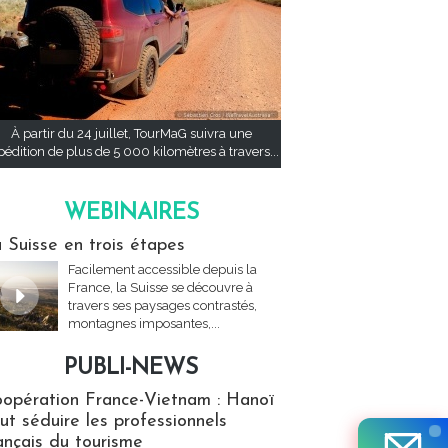
À partir du 24 juillet, TourMaG suivra une
pédition de plus de 5 000 kilomètres à travers...
WEBINAIRES
res
 Suisse en trois étapes
Facilement accessible depuis la
France, la Suisse se découvre à
travers ses paysages contrastés,
montagnes imposantes,...
PUBLI-NEWS
ews
opération France-Vietnam : Hanoï
ut séduire les professionnels
ançais du tourisme