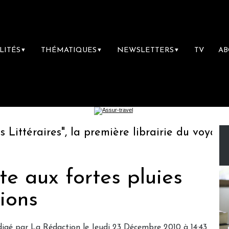
LITÉS
THÉMATIQUES
NEWSLETTERS
TV
A
▼
▼
▼
téraires", la première librairie du voyage
rte aux fortes pluies
ions
igé par La Rédaction le Jeudi 23 Décembre 2010 à 14:43