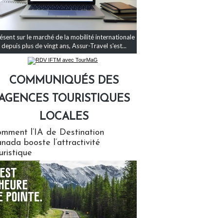
ésent sur le marché de la mobilité internationale
depuis plus de vingt ans, Assur-Travel s'est...
COMMUNIQUÉS DES
AGENCES TOURISTIQUES
LOCALES
qués des agences touristiques locales
mment l’IA de Destination
nada booste l’attractivité
uristique