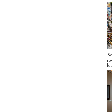
Bo
ré
le