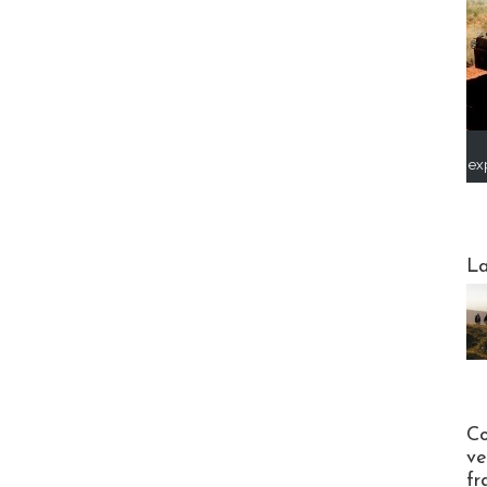
ex
Webinai
La
Publi-n
Co
ve
fr