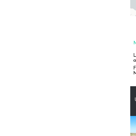
L
a
F
M