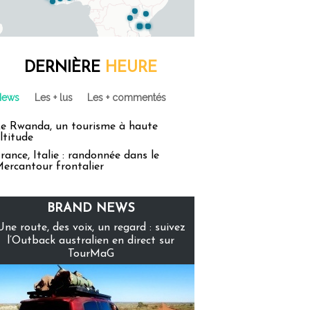
DERNIÈRE
HEURE
News
Les + lus
Les + commentés
e Rwanda, un tourisme à haute
ltitude
rance, Italie : randonnée dans le
ercantour frontalier
BRAND NEWS
Une route, des voix, un regard : suivez
l’Outback australien en direct sur
TourMaG