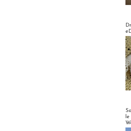
AirMa
Dr
e
Cruise
Sa
le
Wo