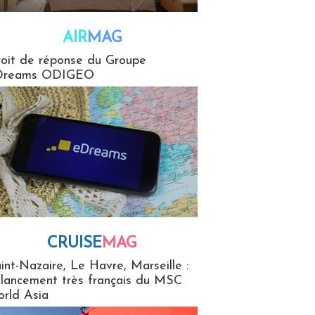
AIR
MAG
G
oit de réponse du Groupe
Dreams ODIGEO
CRUISE
MAG
MaG
int-Nazaire, Le Havre, Marseille :
 lancement très français du MSC
rld Asia