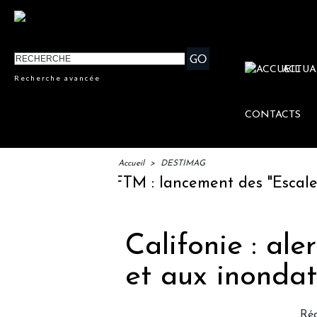
ACTUA
Recherche avancée
CONTACTS
Accueil
>
DESTIMAG
IFTM : lancement des "Escales Lit
Califonie : ale
et aux inondat
Réd