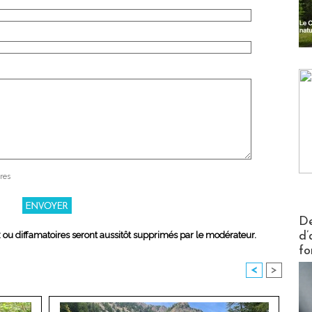
res
Actus V
De
d’
x ou diffamatoires seront aussitôt supprimés par le modérateur.
fo
<
>