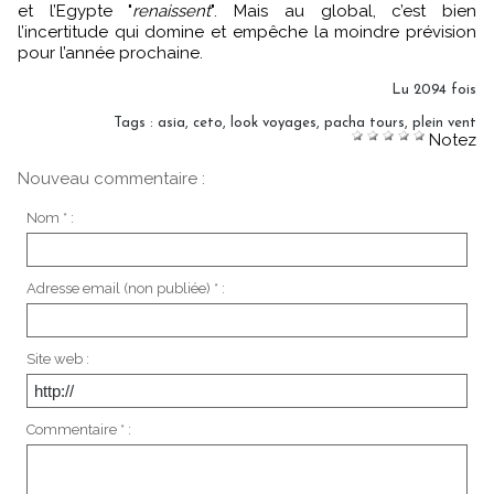
et l’Egypte "
renaissent
". Mais au global, c’est bien
l’incertitude qui domine et empêche la moindre prévision
pour l’année prochaine.
Lu 2094 fois
Tags
:
asia
,
ceto
,
look voyages
,
pacha tours
,
plein vent
Notez
Nouveau commentaire :
Nom * :
Adresse email (non publiée) * :
Site web :
Commentaire * :