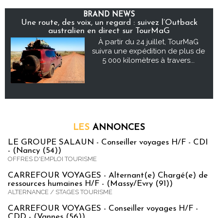
BRAND NEWS
Une route, des voix, un regard : suivez l’Outback
australien en direct sur TourMaG
À partir du 24 juillet, TourMaG
suivra une expédition de plus de
5 000 kilomètres à travers...
LES
ANNONCES
LE GROUPE SALAUN - Conseiller voyages H/F - CDI
- (Nancy (54))
OFFRES D'EMPLOI TOURISME
CARREFOUR VOYAGES - Alternant(e) Chargé(e) de
ressources humaines H/F - (Massy/Evry (91))
ALTERNANCE / STAGES TOURISME
CARREFOUR VOYAGES - Conseiller voyages H/F -
CDD - (Vannes (56))