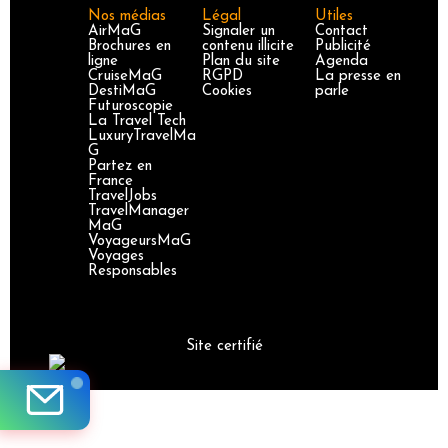
Nos médias
Légal
Utiles
AirMaG
Signaler un
Contact
Brochures en
contenu illicite
Publicité
ligne
Plan du site
Agenda
CruiseMaG
RGPD
La presse en
DestiMaG
Cookies
parle
Futuroscopie
La Travel Tech
LuxuryTravelMa
G
Partez en
France
TravelJobs
TravelManager
MaG
VoyageursMaG
Voyages
Responsables
Site certifié