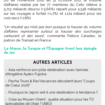
Du 1er novembre 2010 au 31 octobre 2011, le volume
d’affaires réalisé par les 77 membres du Ceto s’élève à
5,713 milliards d’euros (+3,66%) réparti pour 4,538 milliards
sur les voyages à forfait (+1,7%) et 1,174 milliard pour les
vols secs (+7,8%).
"
Un résultat qui n’est pas bon puisque la hausse du volume
d’affaires représente surtout la hausse des surcharges
carburant et des taxes
", commente Patrice Caradec, le
patron de Transat en France.
Le Maroc, la Turquie et l'Espagne tirent leur épingle
du jeu
AUTRES ARTICLES
Asia renforce son pôle destination avec l’arrivée
d’Angéline Ayako Fujioka
Pacha Tours & Rev’Vacances dévoilent leurs "Coups
de Cœur 2026"
Pourquoi le Japon est-il une destination si tendance ?
Crise au Moyen-Orient : quelle situation pour les TO
spécialistes de l'Asie ? [ABO]