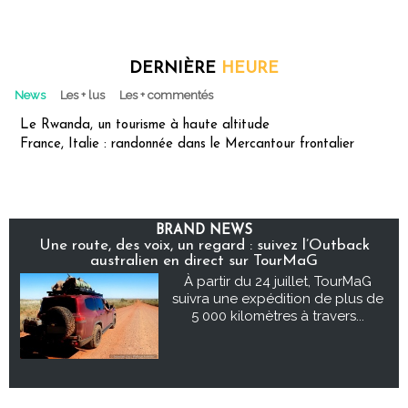
DERNIÈRE
HEURE
News
Les + lus
Les + commentés
Le Rwanda, un tourisme à haute altitude
France, Italie : randonnée dans le Mercantour frontalier
BRAND NEWS
Une route, des voix, un regard : suivez l’Outback
australien en direct sur TourMaG
À partir du 24 juillet, TourMaG
suivra une expédition de plus de
5 000 kilomètres à travers...