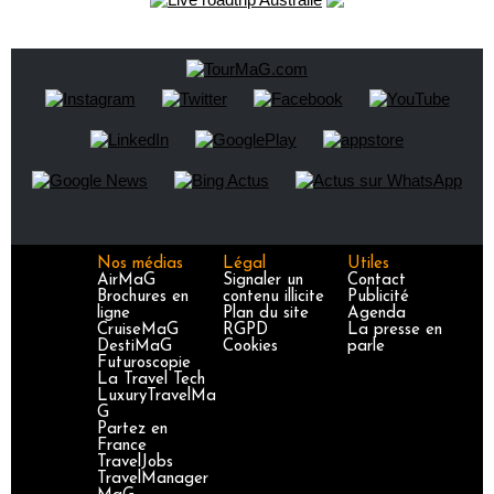
Nos médias
Légal
Utiles
AirMaG
Signaler un
Contact
Brochures en
contenu illicite
Publicité
ligne
Plan du site
Agenda
CruiseMaG
RGPD
La presse en
DestiMaG
Cookies
parle
Futuroscopie
La Travel Tech
LuxuryTravelMa
G
Partez en
France
TravelJobs
TravelManager