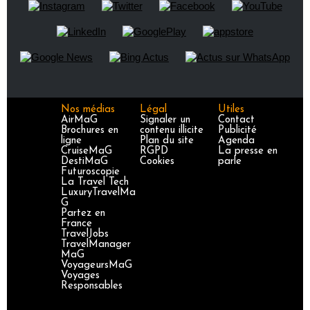
Nos médias
Légal
Utiles
AirMaG
Signaler un
Contact
Brochures en
contenu illicite
Publicité
ligne
Plan du site
Agenda
CruiseMaG
RGPD
La presse en
DestiMaG
Cookies
parle
Futuroscopie
La Travel Tech
LuxuryTravelMa
G
Partez en
France
TravelJobs
TravelManager
MaG
VoyageursMaG
Voyages
Responsables