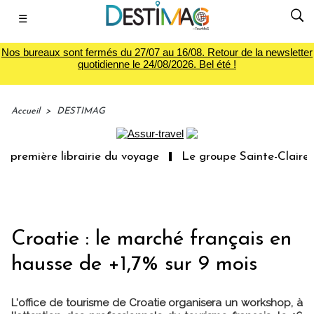
☰
Nos bureaux sont fermés du 27/07 au 16/08. Retour de la newsletter
quotidienne le 24/08/2026. Bel été !
Accueil
>
DESTIMAG
 première librairie du voyage
Le groupe Sainte-Claire r
Croatie : le marché français en
hausse de +1,7% sur 9 mois
L'office de tourisme de Croatie organisera un workshop, à