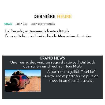
DERNIÈRE
HEURE
News
Les + lus
Les + commentés
Le Rwanda, un tourisme à haute altitude
France, Italie : randonnée dans le Mercantour frontalier
BRAND NEWS
Une route, des voix, un regard : suivez l’Outback
australien en direct sur TourMaG
À partir du 24 juillet, TourMaG
suivra une expédition de plus de
5 000 kilomètres à travers...