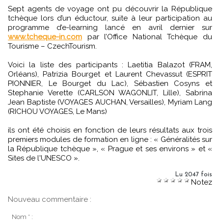
Sept agents de voyage ont pu découvrir la République
tchèque lors d’un éductour, suite à leur participation au
programme d’e-learning lancé en avril dernier sur
www.tcheque-in.com
par l’Office National Tchèque du
Tourisme – CzechTourism.
Voici la liste des participants : Laetitia Balazot (FRAM,
Orléans), Patrizia Bourget et Laurent Chevassut (ESPRIT
PIONNIER, Le Bourget du Lac), Sébastien Cosyns et
Stephanie Verette (CARLSON WAGONLIT, Lille), Sabrina
Jean Baptiste (VOYAGES AUCHAN, Versailles), Myriam Lang
(RICHOU VOYAGES, Le Mans)
ils ont été choisis en fonction de leurs résultats aux trois
premiers modules de formation en ligne : « Généralités sur
la République tchèque », « Prague et ses environs » et «
Sites de l'UNESCO ».
Lu 2047 fois
Notez
Nouveau commentaire :
Nom * :