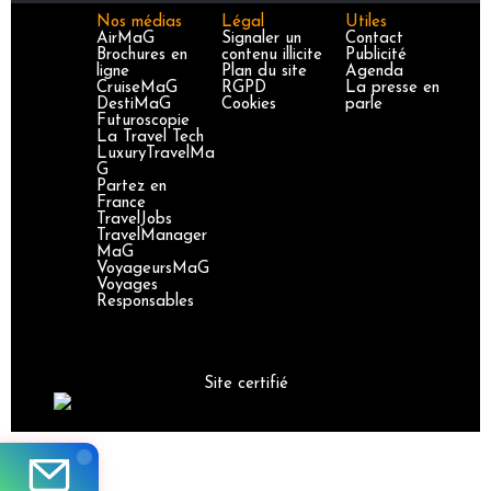
Nos médias
Légal
Utiles
AirMaG
Signaler un
Contact
Brochures en
contenu illicite
Publicité
ligne
Plan du site
Agenda
CruiseMaG
RGPD
La presse en
DestiMaG
Cookies
parle
Futuroscopie
La Travel Tech
LuxuryTravelMa
G
Partez en
France
TravelJobs
TravelManager
MaG
VoyageursMaG
Voyages
Responsables
Site certifié