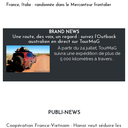
France, Italie : randonnée dans le Mercantour frontalier
BRAND NEWS
Une route, des voix, un regard : suivez l’Outback
australien en direct sur TourMaG
À partir du 24 juillet, TourMaG
suivra une expédition de plus de
5 000 kilomètres à travers...
PUBLI-NEWS
Publi-news
Coopération France-Vietnam : Hanoï veut séduire les