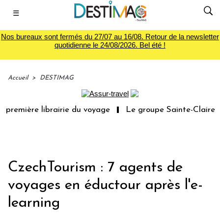
☰
Nos bureaux sont fermés du 27/07 au 16/08. Retour de la newsletter
quotidienne le 24/08/2026. Bel été !
Accueil
>
DESTIMAG
première librairie du voyage
Le groupe Sainte-Claire ra
CzechTourism : 7 agents de
voyages en éductour après l'e-
learning