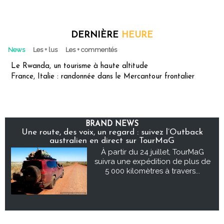
DERNIÈRE
HEURE
News
Les + lus
Les + commentés
Le Rwanda, un tourisme à haute altitude
France, Italie : randonnée dans le Mercantour frontalier
BRAND NEWS
Une route, des voix, un regard : suivez l’Outback
australien en direct sur TourMaG
À partir du 24 juillet, TourMaG
suivra une expédition de plus de
5 000 kilomètres à travers...