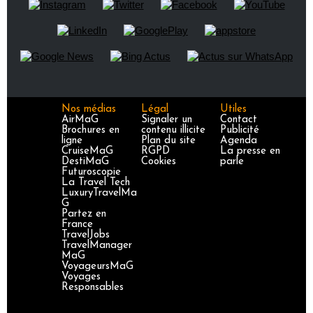
Nos médias
Légal
Utiles
AirMaG
Signaler un
Contact
Brochures en
contenu illicite
Publicité
ligne
Plan du site
Agenda
CruiseMaG
RGPD
La presse en
DestiMaG
Cookies
parle
Futuroscopie
La Travel Tech
LuxuryTravelMa
G
Partez en
France
TravelJobs
TravelManager
MaG
VoyageursMaG
Voyages
Responsables