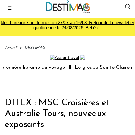
☰
Nos bureaux sont fermés du 27/07 au 16/08. Retour de la newsletter
quotidienne le 24/08/2026. Bel été !
Accueil
>
DESTIMAG
première librairie du voyage
Le groupe Sainte-Claire ra
DITEX : MSC Croisières et
Australie Tours, nouveaux
exposants