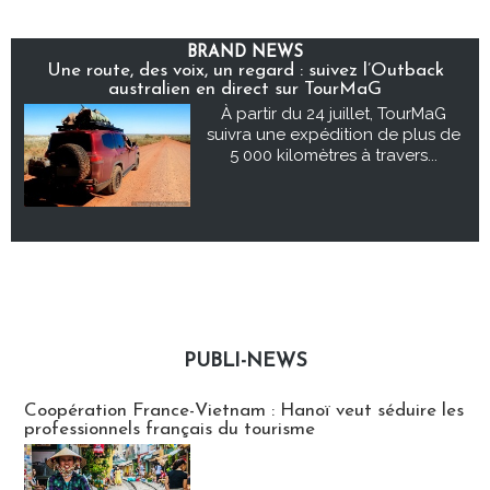
BRAND NEWS
Une route, des voix, un regard : suivez l’Outback
australien en direct sur TourMaG
À partir du 24 juillet, TourMaG
suivra une expédition de plus de
5 000 kilomètres à travers...
PUBLI-NEWS
Publi-news
Coopération France-Vietnam : Hanoï veut séduire les
professionnels français du tourisme