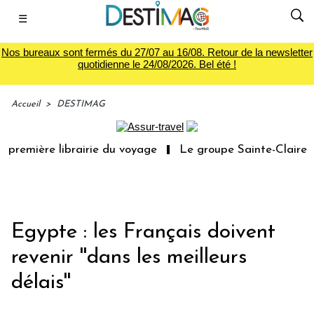
☰
Nos bureaux sont fermés du 27/07 au 16/08. Retour de la newsletter
quotidienne le 24/08/2026. Bel été !
Accueil
>
DESTIMAG
première librairie du voyage
Le groupe Sainte-Claire ra
Egypte : les Français doivent
revenir ''dans les meilleurs
délais''