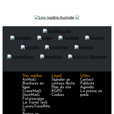
Nos médias
Légal
Utiles
AirMaG
Signaler un
Contact
Brochures en
contenu illicite
Publicité
ligne
Plan du site
Agenda
CruiseMaG
RGPD
La presse en
DestiMaG
Cookies
parle
Futuroscopie
La Travel Tech
LuxuryTravelMa
G