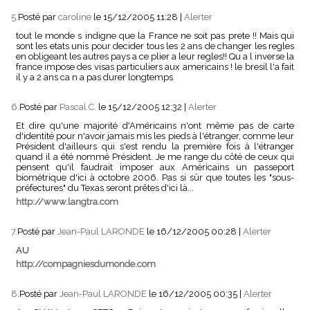
5.
Posté par
caroline
le 15/12/2005 11:28
|
Alerter
tout le monde s indigne que la France ne soit pas prete !! Mais qui
sont les etats unis pour decider tous les 2 ans de changer les regles
en obligeant les autres pays a ce plier a leur regles!! Qu a l inverse la
france impose des visas particuliers aux americains ! le bresil l'a fait
il y a 2 ans ca n a pas durer longtemps
6.
Posté par
Pascal C.
le 15/12/2005 12:32
|
Alerter
Et dire qu'une majorité d'Américains n'ont même pas de carte
d'identité pour n'avoir jamais mis les pieds à l'étranger, comme leur
Président d'ailleurs qui s'est rendu la première fois à l'étranger
quand il a été nommé Président. Je me range du côté de ceux qui
pensent qu'il faudrait imposer aux Américains un passeport
biométrique d'ici à octobre 2006. Pas si sûr que toutes les "sous-
préfectures" du Texas seront prêtes d'ici là...
http://www.langtra.com
7.
Posté par
Jean-Paul LARONDE
le 16/12/2005 00:28
|
Alerter
AU
http://compagniesdumonde.com
8.
Posté par
Jean-Paul LARONDE
le 16/12/2005 00:35
|
Alerter