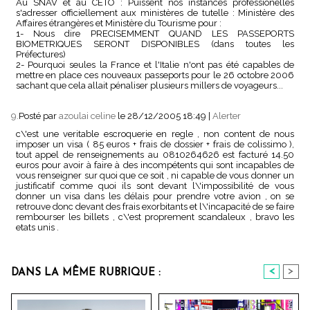
Au SNAV et au CETO : Puissent nos instances professionelles
s'adresser officiellement aux ministères de tutelle : Ministère des
Affaires étrangères et Ministère du Tourisme pour :
1- Nous dire PRECISEMMENT QUAND LES PASSEPORTS
BIOMETRIQUES SERONT DISPONIBLES (dans toutes les
Préfectures)
2- Pourquoi seules la France et l'Italie n'ont pas été capables de
mettre en place ces nouveaux passeports pour le 26 octobre 2006
sachant que cela allait pénaliser plusieurs millers de voyageurs...
9.
Posté par
azoulai celine
le 28/12/2005 18:49
|
Alerter
c\'est une veritable escroquerie en regle , non content de nous
imposer un visa ( 85 euros + frais de dossier + frais de colissimo ),
tout appel de renseignements au 0810264626 est facturé 14.50
euros pour avoir à faire à des incompétents qui sont incapables de
vous renseigner sur quoi que ce soit , ni capable de vous donner un
justificatif comme quoi ils sont devant l\'impossibilité de vous
donner un visa dans les délais pour prendre votre avion , on se
retrouve donc devant des frais exorbitants et l\'incapacité de se faire
rembourser les billets , c\'est proprement scandaleux , bravo les
etats unis .
<
>
DANS LA MÊME RUBRIQUE :