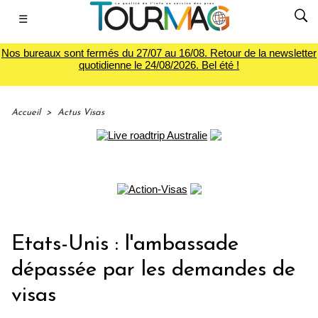
☰
Nos bureaux sont fermés du 27/07 au 16/08. Retour de la newsletter
quotidienne le 24/08/2026. Bel été !
Accueil
>
Actus Visas
Etats-Unis : l'ambassade
dépassée par les demandes de
visas