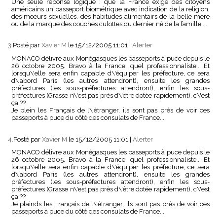
Une seule réponse logique : que la France exige des citoyens
américains un passeport biométrique avec indication de la religion,
des moeurs sexuelles, des habitudes alimentairs de la belle mère
ou de la marque des couches culottes du dernier né de la famille....
3.
Posté par
Xavier M
le 15/12/2005 11:01
|
Alerter
MONACO délivre aux Monégasques les passeports à puce depuis le
26 octobre 2005. Bravo à la France, quel professionnaliste... Et
lorsqu\'elle sera enfin capable d\'équiper les préfecture, ce sera
d\'abord Paris (les autres attendront), ensuite les grandes
préfectures (les sous-préfectures attendront), enfin les sous-
préfectures (Grasse n\'est pas près d\'être dotée rapidement), c\'est
ça ??
Je plein les Français de l\'étranger, ils sont pas près de voir ces
passeports à puce du côté des consulats de France...
4.
Posté par
Xavier M
le 15/12/2005 11:01
|
Alerter
MONACO délivre aux Monégasques les passeports à puce depuis le
26 octobre 2005. Bravo à la France, quel professionnaliste... Et
lorsqu\'elle sera enfin capable d\'équiper les préfecture, ce sera
d\'abord Paris (les autres attendront), ensuite les grandes
préfectures (les sous-préfectures attendront), enfin les sous-
préfectures (Grasse n\'est pas près d\'être dotée rapidement), c\'est
ça ??
Je plainds les Français de l\'étranger, ils sont pas près de voir ces
passeports à puce du côté des consulats de France...