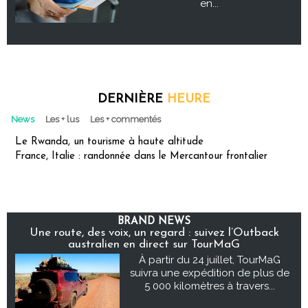
en...
DERNIÈRE
HEURE
News
Les + lus
Les + commentés
Le Rwanda, un tourisme à haute altitude
France, Italie : randonnée dans le Mercantour frontalier
BRAND NEWS
Une route, des voix, un regard : suivez l’Outback
australien en direct sur TourMaG
À partir du 24 juillet, TourMaG
suivra une expédition de plus de
5 000 kilomètres à travers...