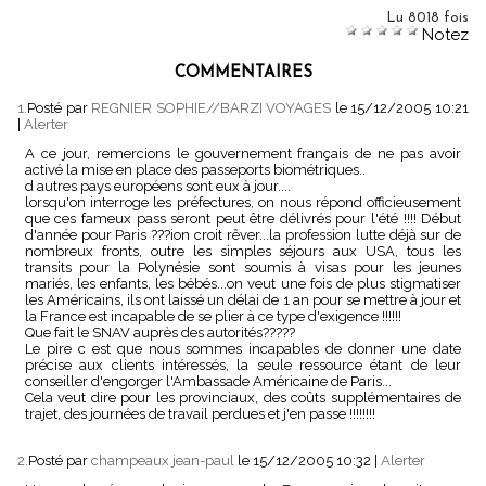
Lu 8018 fois
Notez
COMMENTAIRES
1.
Posté par
REGNIER SOPHIE//BARZI VOYAGES
le 15/12/2005 10:21
|
Alerter
A ce jour, remercions le gouvernement français de ne pas avoir
activé la mise en place des passeports biométriques..
d autres pays européens sont eux à jour....
lorsqu'on interroge les préfectures, on nous répond officieusement
que ces fameux pass seront peut être délivrés pour l'été !!!! Début
d'année pour Paris ???ion croit rêver...la profession lutte déjà sur de
nombreux fronts, outre les simples séjours aux USA, tous les
transits pour la Polynésie sont soumis à visas pour les jeunes
mariés, les enfants, les bébés...on veut une fois de plus stigmatiser
les Américains, ils ont laissé un délai de 1 an pour se mettre à jour et
la France est incapable de se plier à ce type d'exigence !!!!!!
Que fait le SNAV auprès des autorités?????
Le pire c est que nous sommes incapables de donner une date
précise aux clients intéressés, la seule ressource étant de leur
conseiller d'engorger l'Ambassade Américaine de Paris...
Cela veut dire pour les provinciaux, des coûts supplémentaires de
trajet, des journées de travail perdues et j'en passe !!!!!!!!
2.
Posté par
champeaux jean-paul
le 15/12/2005 10:32
|
Alerter