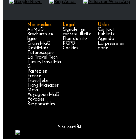
Nos médias
Légal
Utiles
AirMaG
Signaler un
Contact
Brochures en
contenu illicite
Publicité
ligne
Plan du site
Agenda
CruiseMaG
RGPD
La presse en
DestiMaG
Cookies
parle
Futuroscopie
La Travel Tech
LuxuryTravelMa
G
Partez en
France
TravelJobs
TravelManager
MaG
VoyageursMaG
Voyages
Responsables
Site certifié