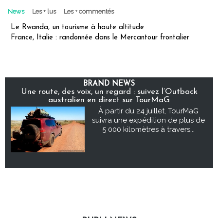
News
Les + lus
Les + commentés
Le Rwanda, un tourisme à haute altitude
France, Italie : randonnée dans le Mercantour frontalier
BRAND NEWS
Une route, des voix, un regard : suivez l’Outback
australien en direct sur TourMaG
À partir du 24 juillet, TourMaG
suivra une expédition de plus de
5 000 kilomètres à travers...