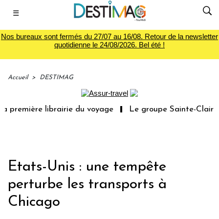
☰
Nos bureaux sont fermés du 27/07 au 16/08. Retour de la newsletter
quotidienne le 24/08/2026. Bel été !
Accueil
>
DESTIMAG
 première librairie du voyage
Le groupe Sainte-Claire r
Etats-Unis : une tempête
perturbe les transports à
Chicago