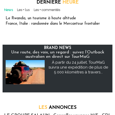
DERNIÈRE
HEURE
News
Les + lus
Les + commentés
Le Rwanda, un tourisme à haute altitude
France, Italie : randonnée dans le Mercantour frontalier
BRAND NEWS
Une route, des voix, un regard : suivez l’Outback
australien en direct sur TourMaG
À partir du 24 juillet, TourMaG
suivra une expédition de plus de
5 000 kilomètres à travers...
LES
ANNONCES