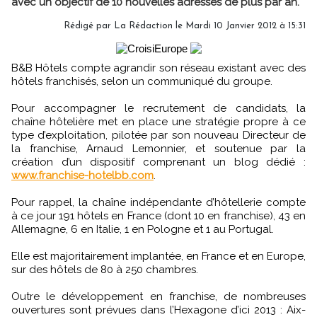
avec un objectif de 10 nouvelles adresses de plus par an.
Rédigé par
La Rédaction
le Mardi 10 Janvier 2012 à 15:31
B&B Hôtels compte agrandir son réseau existant avec des
hôtels franchisés, selon un communiqué du groupe.
Pour accompagner le recrutement de candidats, la
chaîne hôtelière met en place une stratégie propre à ce
type d’exploitation, pilotée par son nouveau Directeur de
la franchise, Arnaud Lemonnier, et soutenue par la
création d’un dispositif comprenant un blog dédié :
www.franchise-hotelbb.com
.
Pour rappel, la chaîne indépendante d’hôtellerie compte
à ce jour 191 hôtels en France (dont 10 en franchise), 43 en
Allemagne, 6 en Italie, 1 en Pologne et 1 au Portugal.
Elle est majoritairement implantée, en France et en Europe,
sur des hôtels de 80 à 250 chambres.
Outre le développement en franchise, de nombreuses
ouvertures sont prévues dans l’Hexagone d’ici 2013 : Aix-