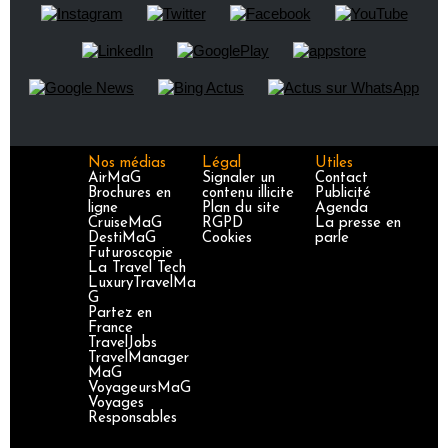
Nos médias
Légal
Utiles
AirMaG
Signaler un
Contact
Brochures en
contenu illicite
Publicité
ligne
Plan du site
Agenda
CruiseMaG
RGPD
La presse en
DestiMaG
Cookies
parle
Futuroscopie
La Travel Tech
LuxuryTravelMa
G
Partez en
France
TravelJobs
TravelManager
MaG
VoyageursMaG
Voyages
Responsables