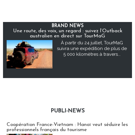
BRAND NEWS
Une route, des voix, un regard : suivez l’Outback
australien en direct sur TourMaG
À partir du 24 juillet, TourMaG
suivra une expédition de plus de
5 000 kilomètres à travers...
PUBLI-NEWS
Publi-news
Coopération France-Vietnam : Hanoï veut séduire les
professionnels français du tourisme