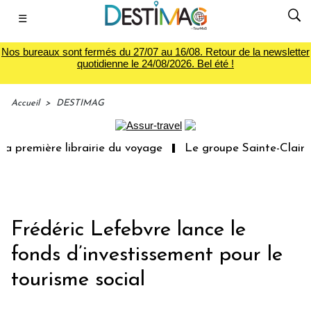
☰
Nos bureaux sont fermés du 27/07 au 16/08. Retour de la newsletter
quotidienne le 24/08/2026. Bel été !
Accueil
>
DESTIMAG
a première librairie du voyage
Le groupe Sainte-Claire 
Frédéric Lefebvre lance le
fonds d’investissement pour le
tourisme social