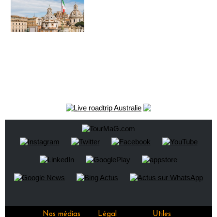
Nos médias
Légal
Utiles