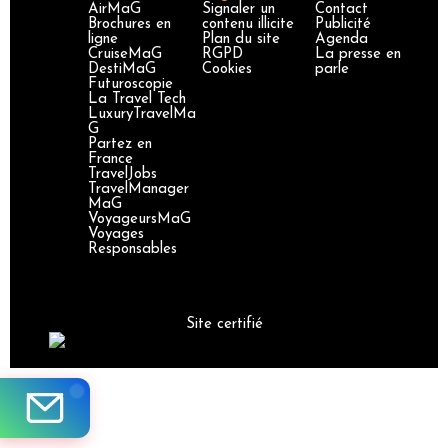
AirMaG
Signaler un
Contact
Brochures en
contenu illicite
Publicité
ligne
Plan du site
Agenda
CruiseMaG
RGPD
La presse en
DestiMaG
Cookies
parle
Futuroscopie
La Travel Tech
LuxuryTravelMa
G
Partez en
France
TravelJobs
TravelManager
MaG
VoyageursMaG
Voyages
Responsables
Site certifié