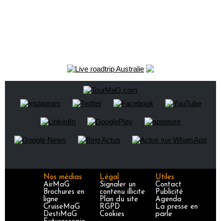
Nos médias
Légal
Utiles
AirMaG
Signaler un
Contact
Brochures en
contenu illicite
Publicité
ligne
Plan du site
Agenda
CruiseMaG
RGPD
La presse en
DestiMaG
Cookies
parle