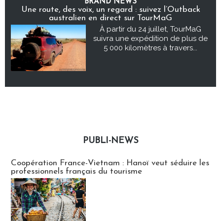
BRAND NEWS
Une route, des voix, un regard : suivez l’Outback
australien en direct sur TourMaG
À partir du 24 juillet, TourMaG
suivra une expédition de plus de
5 000 kilomètres à travers...
PUBLI-NEWS
Publi-news
Coopération France-Vietnam : Hanoï veut séduire les
professionnels français du tourisme