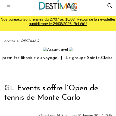
☰
Nos bureaux sont fermés du 27/07 au 16/08. Retour de la newsletter
quotidienne le 24/08/2026. Bel été !
Accueil
>
DESTIMAG
première librairie du voyage
Le groupe Sainte-Claire ra
GL Events s’offre l’Open de
tennis de Monte Carlo
Rédigé par M.B. le Lundi 10 Janvier 2011 à 10:16