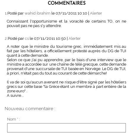
COMMENTAIRES
1.
Posté par
wahid ibrahim
le 07/11/2011 10:10
|
Alerter
Connaissant l'opportunisme et la voracité de certains TO, on ne
pouvait pas ne pas s'y attendre.
2.
Posté par
cs
le 07/11/2011 10:50
|
Alerter
A noter que le ministre du tourisme grec, immédiatement mis au
fait par les hôteliers, a officiellement protesté auprès du DG de TUI
quant à cette demande.
Selon ce que j'ai pu apprendre, par le biais d'une interview que le
ministre a accordée sur une chaîne de télé grecque, cette demande
provenait d'une succursale de TUI basée en Norvège. Le DG de TUI,
à priori, n'était pas du tout au courant de cette démarche!
Il va de soi qu'aucun avenant ne risque d'être signé par les hôteliers
grecs sur cette base "la Grèce étant un membre à part entière de la
zone euro" .
A suivre...
Nouveau commentaire :
Nom * :