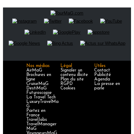
Nos médias
Légal
Utiles
AirMaG
Signaler un
Contact
Brochures en
contenu illicite
Publicité
ligne
Plan du site
Agenda
CruiseMaG
RGPD
La presse en
DestiMaG
Cookies
parle
Futuroscopie
La Travel Tech
LuxuryTravelMa
G
Partez en
France
TravelJobs
TravelManager
MaG
VoyageursMaG