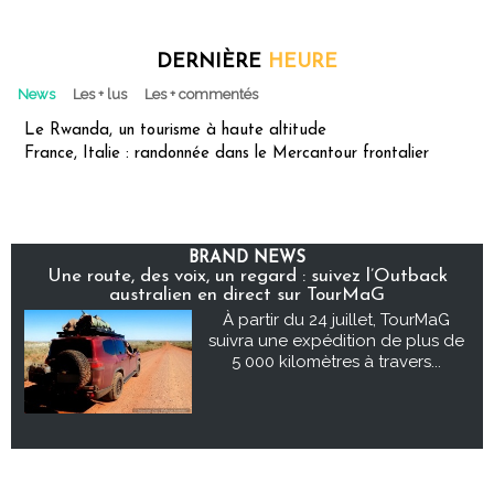
DERNIÈRE
HEURE
News
Les + lus
Les + commentés
Le Rwanda, un tourisme à haute altitude
France, Italie : randonnée dans le Mercantour frontalier
BRAND NEWS
Une route, des voix, un regard : suivez l’Outback
australien en direct sur TourMaG
À partir du 24 juillet, TourMaG
suivra une expédition de plus de
5 000 kilomètres à travers...