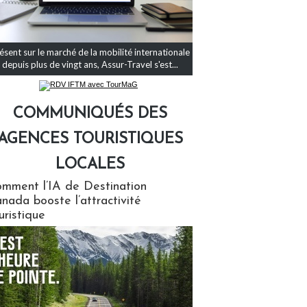
ésent sur le marché de la mobilité internationale
depuis plus de vingt ans, Assur-Travel s'est...
COMMUNIQUÉS DES
AGENCES TOURISTIQUES
LOCALES
qués des agences touristiques locales
mment l’IA de Destination
nada booste l’attractivité
uristique