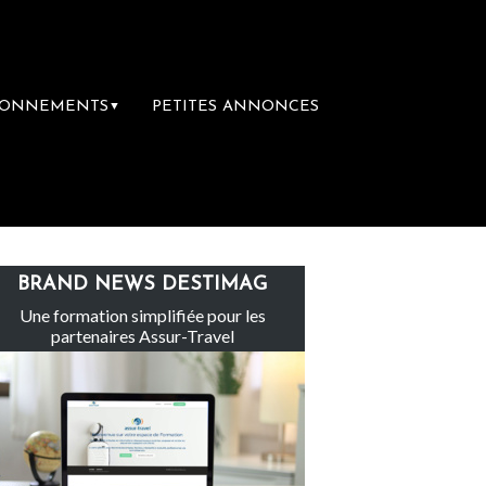
BONNEMENTS
PETITES ANNONCES
▼
Le groupe Sainte-Claire rachète Eden Tou
BRAND NEWS DESTIMAG
Une formation simplifiée pour les
partenaires Assur-Travel