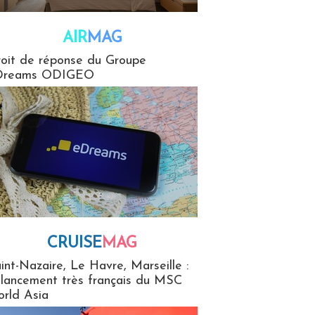
AIR
MAG
G
oit de réponse du Groupe
Dreams ODIGEO
CRUISE
MAG
MaG
int-Nazaire, Le Havre, Marseille :
 lancement très français du MSC
rld Asia