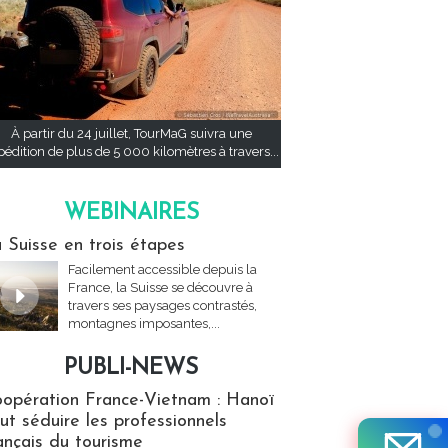
À partir du 24 juillet, TourMaG suivra une
pédition de plus de 5 000 kilomètres à travers...
WEBINAIRES
res
 Suisse en trois étapes
Facilement accessible depuis la
France, la Suisse se découvre à
travers ses paysages contrastés,
montagnes imposantes,...
PUBLI-NEWS
ews
opération France-Vietnam : Hanoï
ut séduire les professionnels
ançais du tourisme