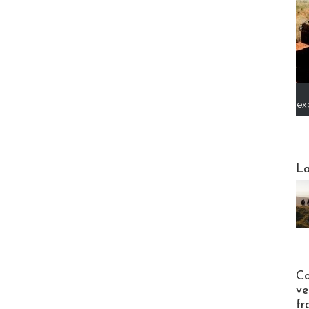
ex
Webinai
La
Publi-n
Co
ve
fr