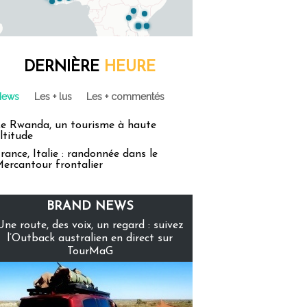
DERNIÈRE
HEURE
News
Les + lus
Les + commentés
e Rwanda, un tourisme à haute
ltitude
rance, Italie : randonnée dans le
ercantour frontalier
BRAND NEWS
Une route, des voix, un regard : suivez
l’Outback australien en direct sur
TourMaG