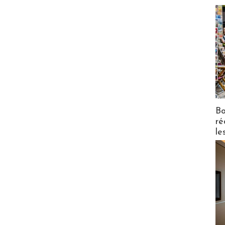
Bo
ré
le