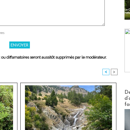
res
x ou diffamatoires seront aussitôt supprimés par le modérateur.
<
>
Actus V
De
d’
fo