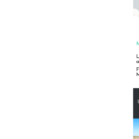
L
a
F
M