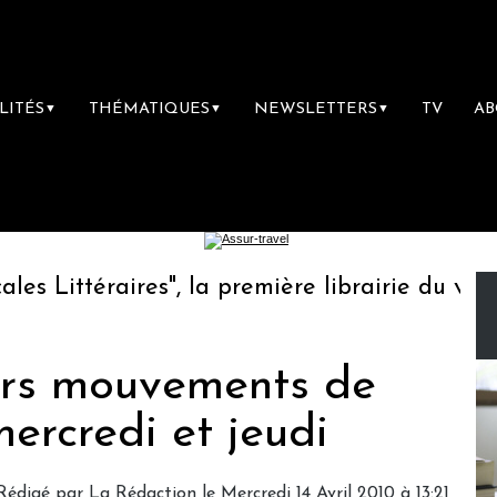
LITÉS
THÉMATIQUES
NEWSLETTERS
TV
A
▼
▼
▼
Littéraires", la première librairie du voyage
eurs mouvements de
ercredi et jeudi
Rédigé par La Rédaction le Mercredi 14 Avril 2010 à 13:21