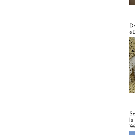
AirMa
Dr
e
Cruise
Sa
le
Wo