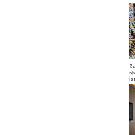
Bo
ré
le