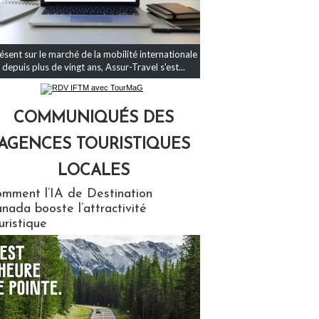
ésent sur le marché de la mobilité internationale
depuis plus de vingt ans, Assur-Travel s'est...
COMMUNIQUÉS DES
AGENCES TOURISTIQUES
LOCALES
qués des agences touristiques locales
mment l’IA de Destination
nada booste l’attractivité
uristique