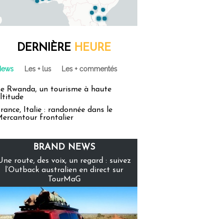
DERNIÈRE
HEURE
News
Les + lus
Les + commentés
e Rwanda, un tourisme à haute
ltitude
rance, Italie : randonnée dans le
ercantour frontalier
BRAND NEWS
Une route, des voix, un regard : suivez
l’Outback australien en direct sur
TourMaG