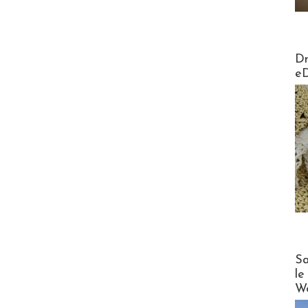
AirMa
Dr
e
Cruise
Sa
le
Wo