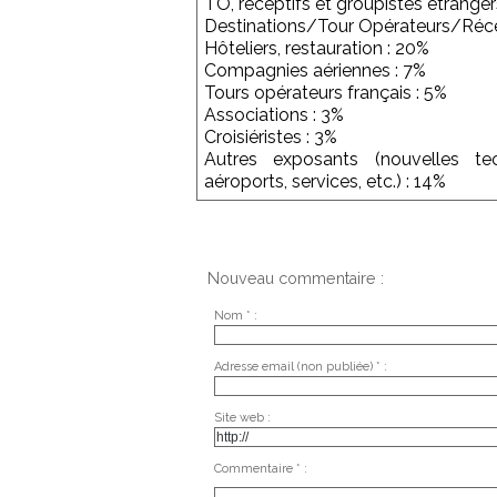
TO, réceptifs et groupistes étranger
Destinations/Tour Opérateurs/Réce
Hôteliers, restauration : 20%
Compagnies aériennes : 7%
Tours opérateurs français : 5%
Associations : 3%
Croisiéristes : 3%
Autres exposants (nouvelles tech
aéroports, services, etc.) : 14%
Nouveau commentaire :
Nom * :
Adresse email (non publiée) * :
Site web :
Commentaire * :