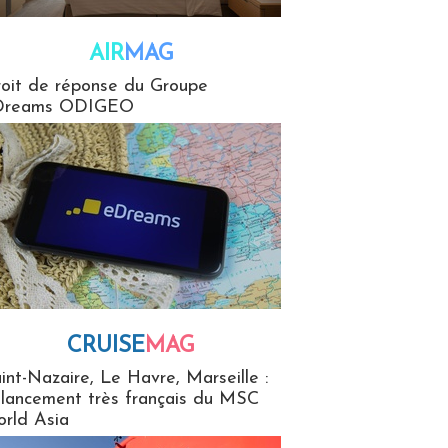
AIR
MAG
G
oit de réponse du Groupe
Dreams ODIGEO
CRUISE
MAG
MaG
int-Nazaire, Le Havre, Marseille :
 lancement très français du MSC
rld Asia