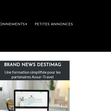
BONNEMENTS
PETITES ANNONCES
▼
abandonné par les politiques français !
Hé
BRAND NEWS DESTIMAG
Une formation simplifiée pour les
partenaires Assur-Travel