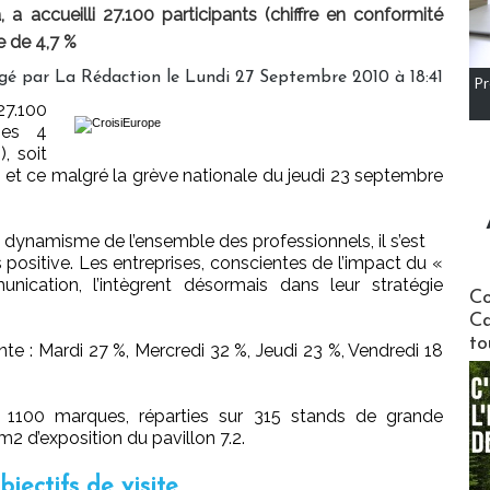
 accueilli 27.100 participants (chiffre en conformité
e de 4,7 %
gé par La Rédaction le Lundi 27 Septembre 2010 à 18:41
Pr
7.100
ses 4
, soit
 et ce malgré la grève nationale du jeudi 23 septembre
u dynamisme de l’ensemble des professionnels, il s’est
positive. Les entreprises, conscientes de l’impact du «
cation, l’intègrent désormais dans leur stratégie
Communi
Co
Ca
to
ante : Mardi 27 %, Mercredi 32 %, Jeudi 23 %, Vendredi 18
1100 marques, réparties sur 315 stands de grande
m2 d’exposition du pavillon 7.2.
bjectifs de visite