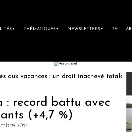
LITÉS
THÉMATIQUES
NEWSLETTERS
TV
A
▼
▼
▼
aux vacances : un droit inachevé totalement 
 : record battu avec
pants (+4,7 %)
embre 2011