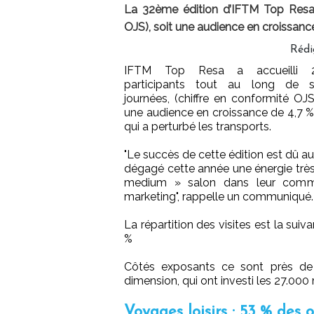
La 32ème édition d’IFTM Top Resa, a
OJS), soit une audience en croissanc
Rédi
IFTM Top Resa a accueilli 2
participants tout au long de 
journées, (chiffre en conformité OJS)
une audience en croissance de 4,7 %
qui a perturbé les transports.
"Le succès de cette édition est dû a
dégagé cette année une énergie très 
medium » salon dans leur communi
marketing", rappelle un communiqué.
La répartition des visites est la suiv
%
Côtés exposants ce sont près de 
dimension, qui ont investi les 27.000 
Voyages loisirs : 53 % des o