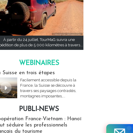
À partir du 24 juillet, TourMaG suivra une
pédition de plus de 5 000 kilomètres à travers...
WEBINAIRES
res
 Suisse en trois étapes
Facilement accessible depuis la
France, la Suisse se découvre à
travers ses paysages contrastés,
montagnes imposantes,...
PUBLI-NEWS
ews
opération France-Vietnam : Hanoï
ut séduire les professionnels
ançais du tourisme