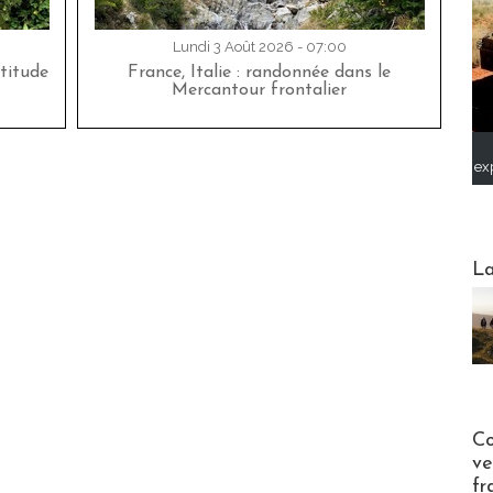
Lundi 3 Août 2026 - 07:00
titude
France, Italie : randonnée dans le
Mercantour frontalier
ex
Webinai
La
Publi-n
Co
ve
fr