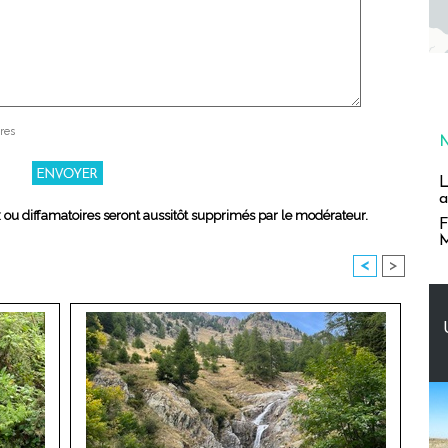
res
L
a
x ou diffamatoires seront aussitôt supprimés par le modérateur.
F
M
<
>