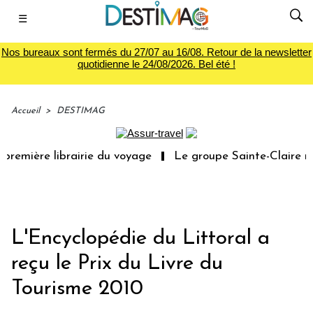
☰
Nos bureaux sont fermés du 27/07 au 16/08. Retour de la newsletter
quotidienne le 24/08/2026. Bel été !
Accueil
>
DESTIMAG
première librairie du voyage
Le groupe Sainte-Claire ra
L'Encyclopédie du Littoral a
reçu le Prix du Livre du
Tourisme 2010