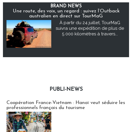
BRAND NEWS
Une route, des voix, un regard : suivez l’Outback
australien en direct sur TourMaG
À partir du 24 juillet, TourMaG
suivra une expédition de plus de
5 000 kilomètres à travers...
PUBLI-NEWS
Publi-news
Coopération France-Vietnam : Hanoï veut séduire les
professionnels français du tourisme