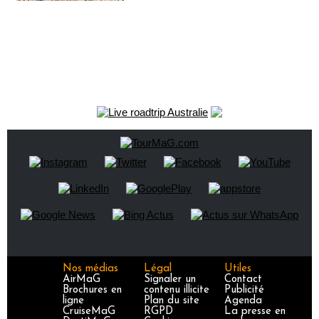
Nos médias
Légal
Utiles
AirMaG
Signaler un
Contact
Brochures en
contenu illicite
Publicité
ligne
Plan du site
Agenda
CruiseMaG
RGPD
La presse en