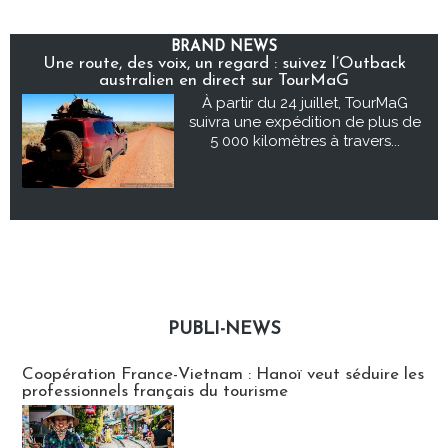
BRAND NEWS
Une route, des voix, un regard : suivez l’Outback
australien en direct sur TourMaG
À partir du 24 juillet, TourMaG
suivra une expédition de plus de
5 000 kilomètres à travers...
PUBLI-NEWS
Publi-news
Coopération France-Vietnam : Hanoï veut séduire les
professionnels français du tourisme