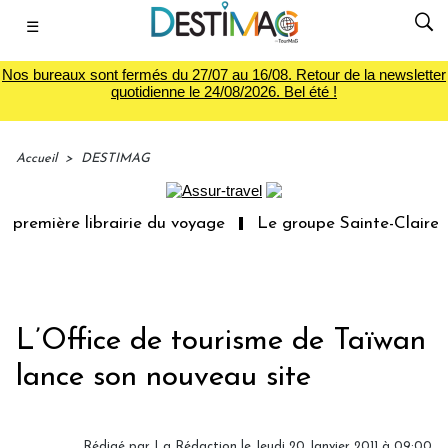
☰
Nos bureaux sont fermés du 27/07 au 16/08. Retour de la newsletter
quotidienne le 24/08/2026. Bel été !
Accueil
>
DESTIMAG
 première librairie du voyage
Le groupe Sainte-Claire r
L’Office de tourisme de Taïwan
lance son nouveau site
Rédigé par La Rédaction le Jeudi 20 Janvier 2011 à 09:00