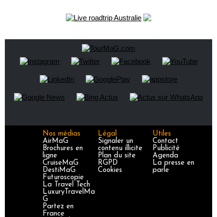
Nos médias
Légal
Utiles
AirMaG
Signaler un
Contact
Brochures en
contenu illicite
Publicité
ligne
Plan du site
Agenda
CruiseMaG
RGPD
La presse en
DestiMaG
Cookies
parle
Futuroscopie
La Travel Tech
LuxuryTravelMa
G
Partez en
France