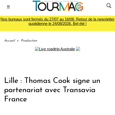
☰
Nos bureaux sont fermés du 27/07 au 16/08. Retour de la newsletter
quotidienne le 24/08/2026. Bel été !
Accueil
>
Production
Lille : Thomas Cook signe un
partenariat avec Transavia
France