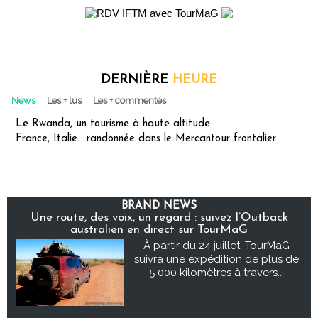
DERNIÈRE
HEURE
News
Les + lus
Les + commentés
Le Rwanda, un tourisme à haute altitude
France, Italie : randonnée dans le Mercantour frontalier
BRAND NEWS
Une route, des voix, un regard : suivez l’Outback
australien en direct sur TourMaG
À partir du 24 juillet, TourMaG
suivra une expédition de plus de
5 000 kilomètres à travers...