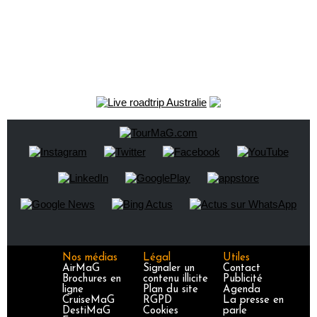
Nos médias
Légal
Utiles
AirMaG
Signaler un
Contact
Brochures en
contenu illicite
Publicité
ligne
Plan du site
Agenda
CruiseMaG
RGPD
La presse en
DestiMaG
Cookies
parle