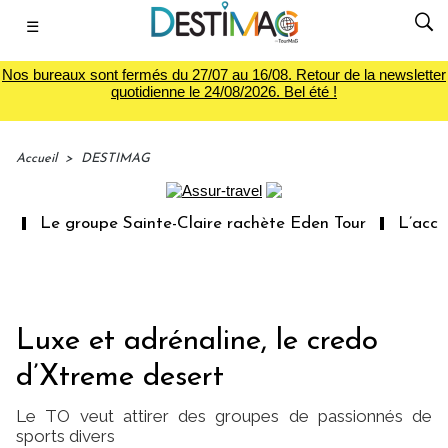
☰
Nos bureaux sont fermés du 27/07 au 16/08. Retour de la newsletter
quotidienne le 24/08/2026. Bel été !
Accueil
>
DESTIMAG
Le groupe Sainte-Claire rachète Eden Tour
L’accès 
Luxe et adrénaline, le credo
d’Xtreme desert
Le TO veut attirer des groupes de passionnés de
sports divers