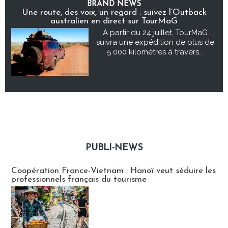
BRAND NEWS
Une route, des voix, un regard : suivez l’Outback
australien en direct sur TourMaG
À partir du 24 juillet, TourMaG
suivra une expédition de plus de
5 000 kilomètres à travers...
PUBLI-NEWS
Publi-news
Coopération France-Vietnam : Hanoï veut séduire les
professionnels français du tourisme