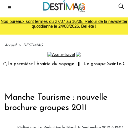
☰
Nos bureaux sont fermés du 27/07 au 16/08. Retour de la newsletter
quotidienne le 24/08/2026. Bel été !
Accueil
>
DESTIMAG
, la première librairie du voyage
Le groupe Sainte-Clai
Manche Tourisme : nouvelle
brochure groupes 2011
Rédigé par La Rédaction le Mardi 14 Septembre 2010 à 12:03