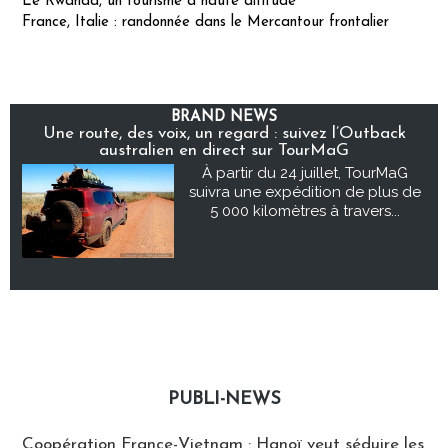
Le Rwanda, un tourisme à haute altitude
France, Italie : randonnée dans le Mercantour frontalier
BRAND NEWS
Une route, des voix, un regard : suivez l’Outback
australien en direct sur TourMaG
À partir du 24 juillet, TourMaG
suivra une expédition de plus de
5 000 kilomètres à travers...
PUBLI-NEWS
Publi-news
Coopération France-Vietnam : Hanoï veut séduire les