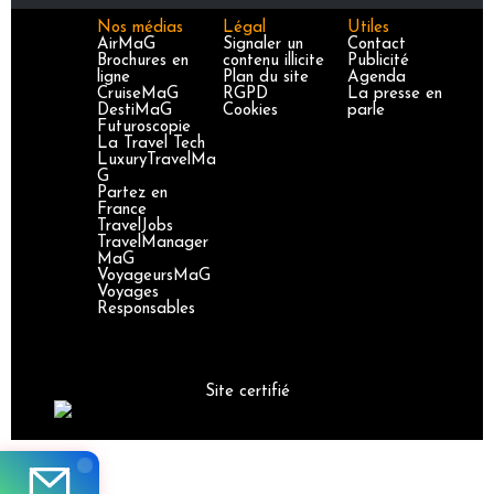
Nos médias
Légal
Utiles
AirMaG
Signaler un
Contact
Brochures en
contenu illicite
Publicité
ligne
Plan du site
Agenda
CruiseMaG
RGPD
La presse en
DestiMaG
Cookies
parle
Futuroscopie
La Travel Tech
LuxuryTravelMa
G
Partez en
France
TravelJobs
TravelManager
MaG
VoyageursMaG
Voyages
Responsables
Site certifié