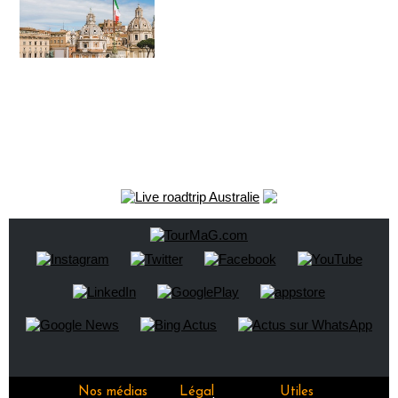
Nos médias
Légal
Utiles