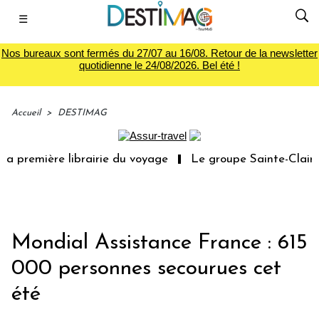
☰
Nos bureaux sont fermés du 27/07 au 16/08. Retour de la newsletter
quotidienne le 24/08/2026. Bel été !
Accueil
>
DESTIMAG
a première librairie du voyage
Le groupe Sainte-Claire 
Mondial Assistance France : 615
000 personnes secourues cet
été