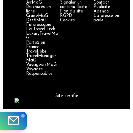
AirMaG
Signaler un
Contact
Brochures en
contenu illicite
Publicité
ligne
Plan du site
Agenda
CruiseMaG
RGPD
La presse en
DestiMaG
Cookies
parle
Futuroscopie
La Travel Tech
LuxuryTravelMa
G
Partez en
France
TravelJobs
TravelManager
MaG
VoyageursMaG
Voyages
Responsables
Site certifié