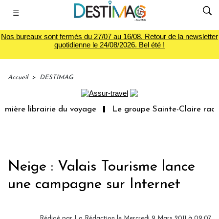
☰
Nos bureaux sont fermés du 27/07 au 16/08. Retour de la newsletter
quotidienne le 24/08/2026. Bel été !
Accueil
>
DESTIMAG
ière librairie du voyage
Le groupe Sainte-Claire rachè
Neige : Valais Tourisme lance
une campagne sur Internet
Rédigé par La Rédaction le Mercredi 9 Mars 2011 à 09:07