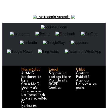
Nos médias
Légal
Utiles
AirMaG
Signaler un
Contact
Brochures en
contenu illicite
Publicité
ligne
Plan du site
Agenda
CruiseMaG
RGPD
La presse en
DestiMaG
Cookies
parle
Futuroscopie
La Travel Tech
LuxuryTravelMa
G
Partez en