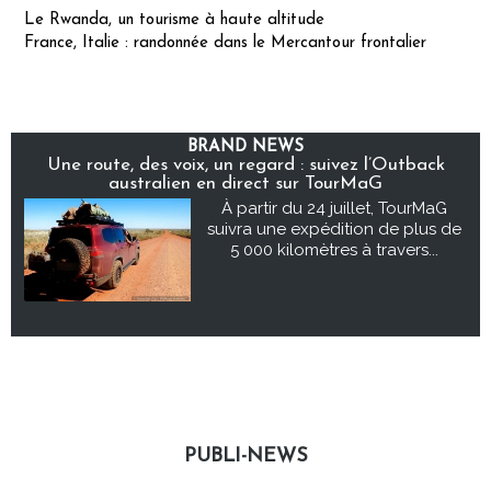
Le Rwanda, un tourisme à haute altitude
France, Italie : randonnée dans le Mercantour frontalier
BRAND NEWS
Une route, des voix, un regard : suivez l’Outback
australien en direct sur TourMaG
À partir du 24 juillet, TourMaG
suivra une expédition de plus de
5 000 kilomètres à travers...
PUBLI-NEWS
Publi-news