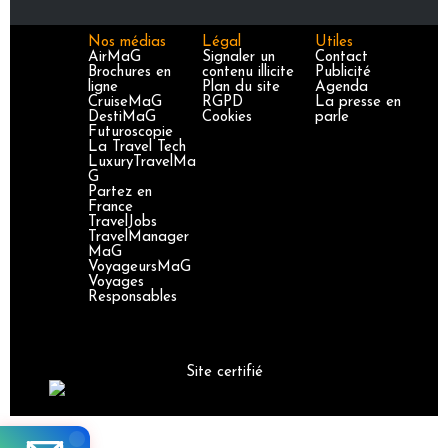
Nos médias
Légal
Utiles
AirMaG
Signaler un
Contact
Brochures en
contenu illicite
Publicité
ligne
Plan du site
Agenda
CruiseMaG
RGPD
La presse en
DestiMaG
Cookies
parle
Futuroscopie
La Travel Tech
LuxuryTravelMa
G
Partez en
France
TravelJobs
TravelManager
MaG
VoyageursMaG
Voyages
Responsables
Site certifié