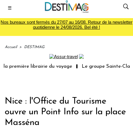
☰
Nos bureaux sont fermés du 27/07 au 16/08. Retour de la newsletter
quotidienne le 24/08/2026. Bel été !
Accueil
>
DESTIMAG
la première librairie du voyage
Le groupe Sainte-Claire
Nice : l'Office du Tourisme
ouvre un Point Info sur la place
Masséna