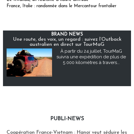
France, Italie : randonnée dans le Mercantour frontalier
BRAND NEWS
Une route, des voix, un regard : suivez l’Outback
australien en direct sur TourMaG
À partir du 24 juillet, TourMaG
suivra une expédition de plus de
5 000 kilomètres à travers...
PUBLI-NEWS
Publi-news
Coopération France-Vietnam : Hanoï veut séduire les