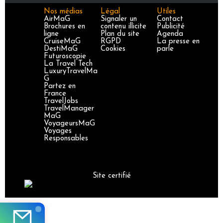
Nos médias
Légal
Utiles
AirMaG
Signaler un
Contact
Brochures en
contenu illicite
Publicité
ligne
Plan du site
Agenda
CruiseMaG
RGPD
La presse en
DestiMaG
Cookies
parle
Futuroscopie
La Travel Tech
LuxuryTravelMa
G
Partez en
France
TravelJobs
TravelManager
MaG
VoyageursMaG
Voyages
Responsables
Site certifié