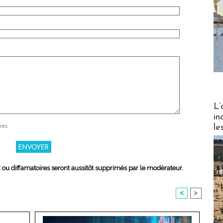
Partez
L’
in
le
res
x ou diffamatoires seront aussitôt supprimés par le modérateur.
<
>