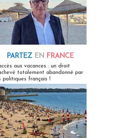
PARTEZ
EN
FRANCE
 en France
accès aux vacances : un droit
achevé totalement abandonné par
s politiques français !