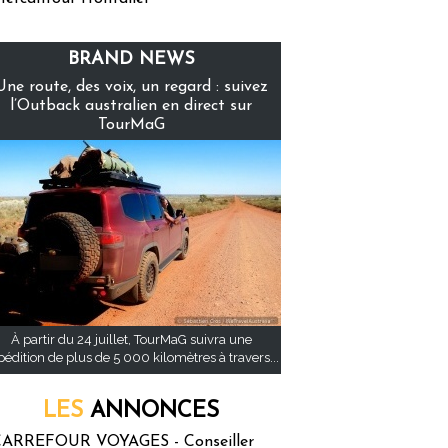
BRAND NEWS
Une route, des voix, un regard : suivez
l’Outback australien en direct sur
TourMaG
À partir du 24 juillet, TourMaG suivra une
pédition de plus de 5 000 kilomètres à travers...
LES
ANNONCES
ARREFOUR VOYAGES - Conseiller