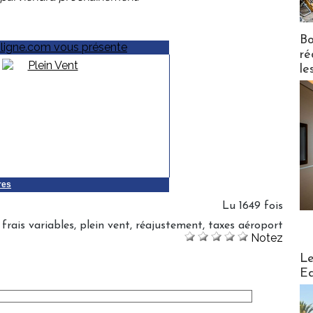
Bo
ré
le
res
Lu 1649 fois
:
frais variables
,
plein vent
,
réajustement
,
taxes aéroport
Notez
Distribu
Le
Ed