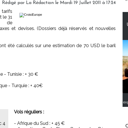
Rédigé par
La Rédaction
le Mardi 19 Juillet 2011 à 17:24
tarifs
t le 31
n de
taxes et devises. (Dossiers déjà réservés et nouvelles
x ont été calculés sur une estimation de 70 USD le baril
e - Tunisie : + 30 €
que - Turquie : + 40€
ex
Vols réguliers :
c 4
- Afrique du Sud : + 45 €
C