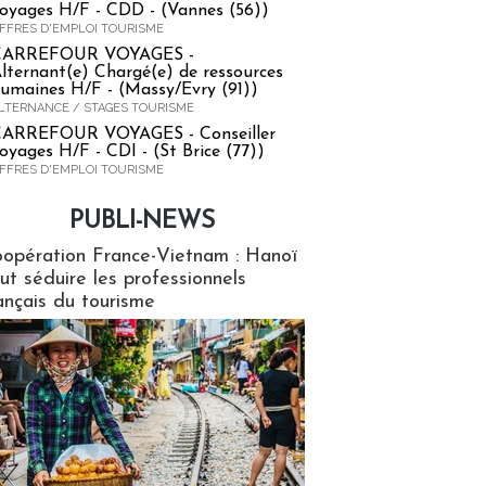
oyages H/F - CDD - (Vannes (56))
FFRES D'EMPLOI TOURISME
CARREFOUR VOYAGES -
lternant(e) Chargé(e) de ressources
umaines H/F - (Massy/Evry (91))
LTERNANCE / STAGES TOURISME
ARREFOUR VOYAGES - Conseiller
oyages H/F - CDI - (St Brice (77))
FFRES D'EMPLOI TOURISME
PUBLI-NEWS
ews
opération France-Vietnam : Hanoï
ut séduire les professionnels
ançais du tourisme