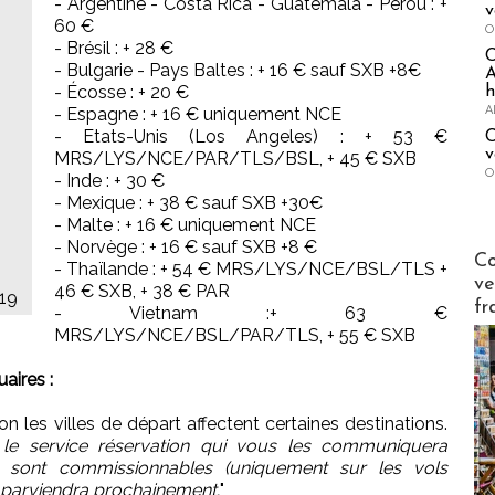
- Argentine - Costa Rica - Guatemala - Pérou : +
v
60 €
O
- Brésil : + 28 €
- Bulgarie - Pays Baltes : + 16 € sauf SXB +8€
A
- Écosse : + 20 €
h
A
- Espagne : + 16 € uniquement NCE
- Etats-Unis (Los Angeles) : + 53 €
C
v
MRS/LYS/NCE/PAR/TLS/BSL, + 45 € SXB
O
- Inde : + 30 €
- Mexique : + 38 € sauf SXB +30€
- Malte : + 16 € uniquement NCE
- Norvège : + 16 € sauf SXB +8 €
Publi-n
Co
- Thaïlande : + 54 € MRS/LYS/NCE/BSL/TLS +
ve
46 € SXB, + 38 € PAR
019
fr
- Vietnam :+ 63 €
MRS/LYS/NCE/BSL/PAR/TLS, + 55 € SXB
aires :
n les villes de départ affectent certaines destinations.
 le service réservation qui vous les communiquera
ions sont commissionnables (uniquement sur les vols
us parviendra prochainement.
"