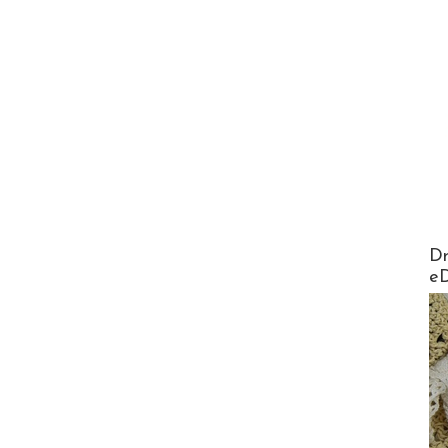
AirMa
Dr
e