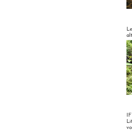
DESTI
Le
al
Product
IF
Li
v