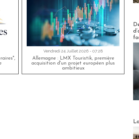
Actus V
De
d’
fo
Vendredi 24 Juillet 2026 - 07:28
aires",
Allemagne : LMX Touristik, première
e
acquisition d'un projet européen plus
ambitieux
Webinai
La