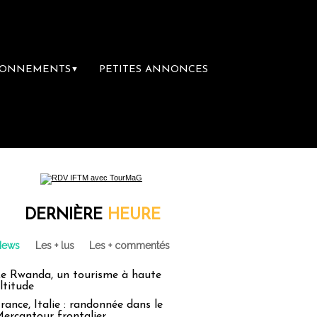
BONNEMENTS
PETITES ANNONCES
▼
DERNIÈRE
HEURE
News
Les + lus
Les + commentés
e Rwanda, un tourisme à haute
ltitude
rance, Italie : randonnée dans le
ercantour frontalier