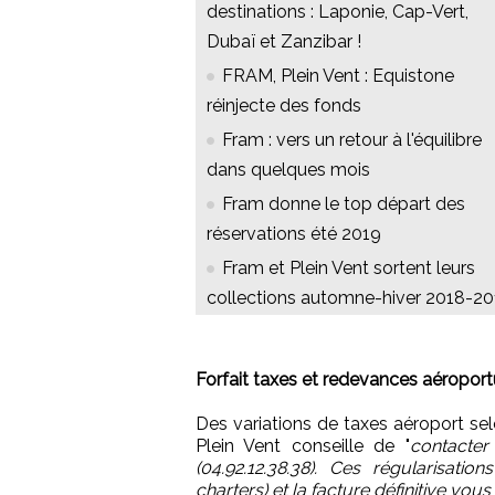
destinations : Laponie, Cap-Vert,
Dubaï et Zanzibar !
FRAM, Plein Vent : Equistone
réinjecte des fonds
Fram : vers un retour à l'équilibre
dans quelques mois
Fram donne le top départ des
réservations été 2019
Fram et Plein Vent sortent leurs
collections automne-hiver 2018-2
Forfait taxes et redevances aéroportu
Des variations de taxes aéroport selo
Plein Vent conseille de "
contacter
(04.92.12.38.38). Ces régularisat
charters) et la facture définitive vo