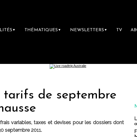
LITÉS
THÉMATIQUES
NEWSLETTERS
TV
A
▼
▼
▼
es tarifs de septembre
 hausse
L
ais variables, taxes et devises pour les dossiers dont
a
e 30 septembre 2011.
F
M