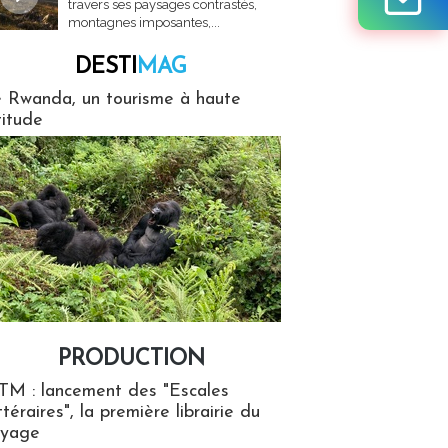
travers ses paysages contrastés,
montagnes imposantes,...
DESTI
MAG
MAG
 Rwanda, un tourisme à haute
titude
PRODUCTION
ion
TM : lancement des "Escales
ttéraires", la première librairie du
oyage