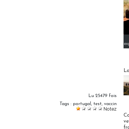
ex
Webinai
La
Lu 25479 fois
Tags
:
portugal
,
test
,
vaccin
Notez
Publi-n
Co
ve
fr