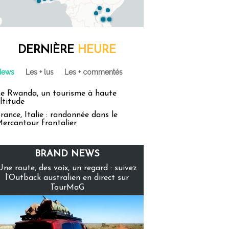
DERNIÈRE
HEURE
News
Les + lus
Les + commentés
e Rwanda, un tourisme à haute
ltitude
rance, Italie : randonnée dans le
ercantour frontalier
BRAND NEWS
Une route, des voix, un regard : suivez
l’Outback australien en direct sur
TourMaG