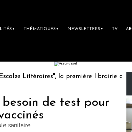
LITÉS
THÉMATIQUES
NEWSLETTERS
TV
A
▼
▼
▼
es Littéraires", la première librairie du voya
s besoin de test pour
vaccinés
le sanitaire