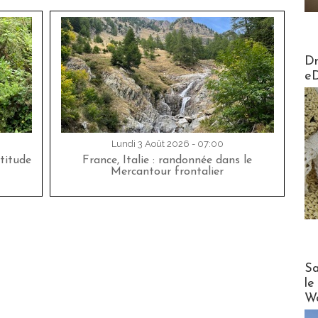
AirMa
Dr
e
Lundi 3 Août 2026 - 07:00
titude
France, Italie : randonnée dans le
Mercantour frontalier
Cruise
Sa
le
Wo