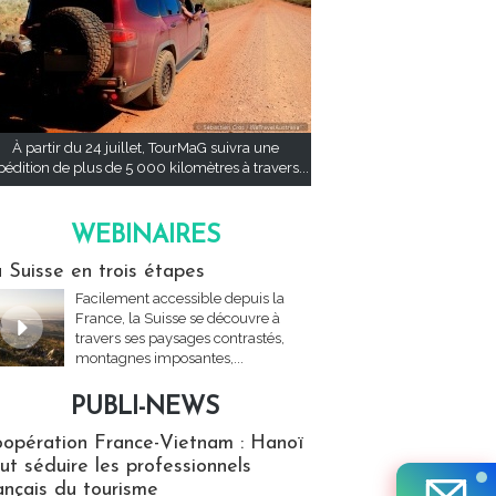
À partir du 24 juillet, TourMaG suivra une
pédition de plus de 5 000 kilomètres à travers...
WEBINAIRES
res
 Suisse en trois étapes
Facilement accessible depuis la
France, la Suisse se découvre à
travers ses paysages contrastés,
montagnes imposantes,...
PUBLI-NEWS
ews
opération France-Vietnam : Hanoï
ut séduire les professionnels
ançais du tourisme