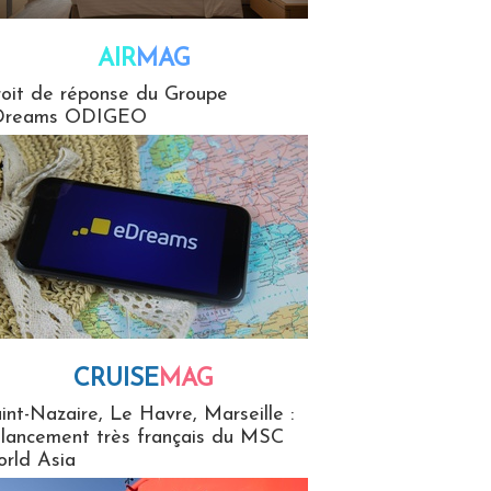
AIR
MAG
G
oit de réponse du Groupe
Dreams ODIGEO
CRUISE
MAG
MaG
int-Nazaire, Le Havre, Marseille :
 lancement très français du MSC
rld Asia