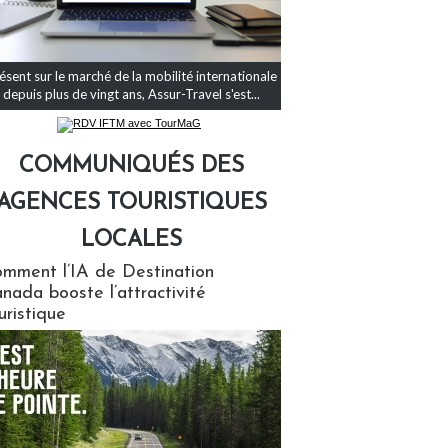
ésent sur le marché de la mobilité internationale
depuis plus de vingt ans, Assur-Travel s'est...
COMMUNIQUÉS DES
AGENCES TOURISTIQUES
LOCALES
qués des agences touristiques locales
mment l’IA de Destination
nada booste l’attractivité
uristique