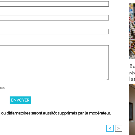
Bo
ré
le
res
x ou diffamatoires seront aussitôt supprimés par le modérateur.
<
>