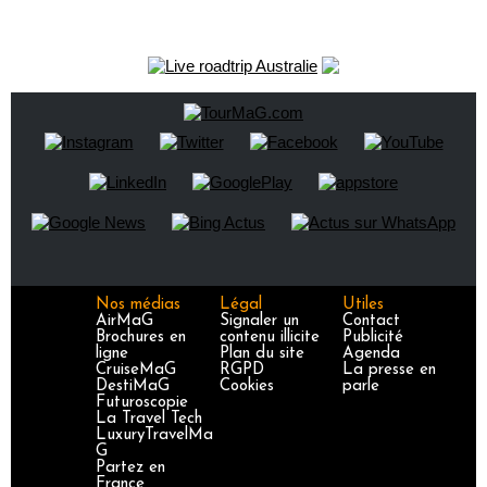
Nos médias
Légal
Utiles
AirMaG
Signaler un
Contact
Brochures en
contenu illicite
Publicité
ligne
Plan du site
Agenda
CruiseMaG
RGPD
La presse en
DestiMaG
Cookies
parle
Futuroscopie
La Travel Tech
LuxuryTravelMa
G
Partez en
France