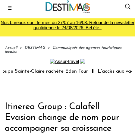
☰
Nos bureaux sont fermés du 27/07 au 16/08. Retour de la newsletter
quotidienne le 24/08/2026. Bel été !
Accueil
>
DESTIMAG
>
Communiqués des agences touristiques
locales
pe Sainte-Claire rachète Eden Tour
L’accès aux vacance
Itinerea Group : Calafell
Evasion change de nom pour
accompagner sa croissance