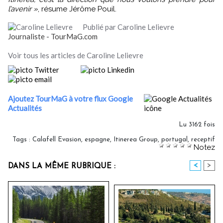
l’avenir »
, résume Jérôme Pouil.
Publié par Caroline Lelievre
Journaliste - TourMaG.com
Voir tous les articles de Caroline Lelievre
Ajoutez TourMaG à votre flux Google
Actualités
Lu 3162 fois
Tags
:
Calafell Evasion
,
espagne
,
Itinerea Group
,
portugal
,
receptif
Notez
<
>
DANS LA MÊME RUBRIQUE :