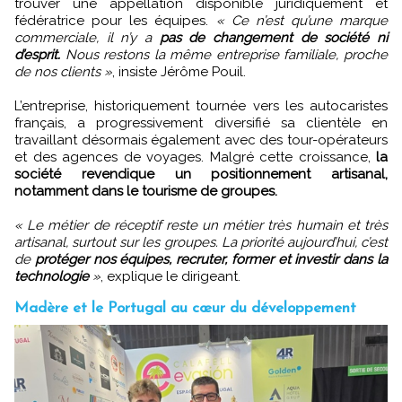
trouver une appellation disponible juridiquement et
fédératrice pour les équipes.
« Ce n’est qu’une marque
commerciale, il n’y a
pas de changement de société ni
d’esprit.
Nous restons la même entreprise familiale, proche
de nos clients »
, insiste Jérôme Pouil.
L’entreprise, historiquement tournée vers les autocaristes
français, a progressivement diversifié sa clientèle en
travaillant désormais également avec des tour-opérateurs
et des agences de voyages. Malgré cette croissance,
la
société revendique un positionnement artisanal,
notamment dans le tourisme de groupes.
« Le métier de réceptif reste un métier très humain et très
artisanal, surtout sur les groupes. La priorité aujourd’hui, c’est
de
protéger nos équipes, recruter, former et investir dans la
technologie
»
, explique le dirigeant.
Madère et le Portugal au cœur du développement