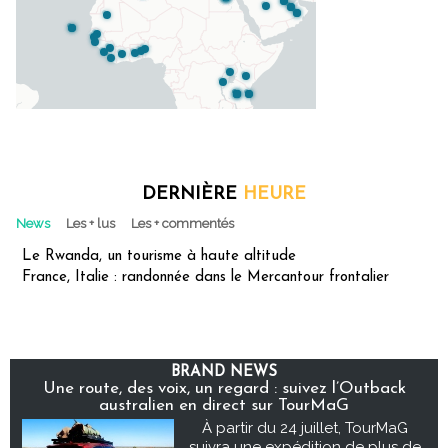
DERNIÈRE
HEURE
News
Les + lus
Les + commentés
Le Rwanda, un tourisme à haute altitude
France, Italie : randonnée dans le Mercantour frontalier
BRAND NEWS
Une route, des voix, un regard : suivez l’Outback
australien en direct sur TourMaG
À partir du 24 juillet, TourMaG
suivra une expédition de plus de