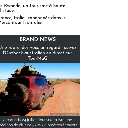
e Rwanda, un tourisme à haute
ltitude
rance, Italie : randonnée dans le
ercantour frontalier
BRAND NEWS
Une route, des voix, un regard : suivez
l’Outback australien en direct sur
TourMaG
À partir du 24 juillet, TourMaG suivra une
pédition de plus de 5 000 kilomètres à travers...