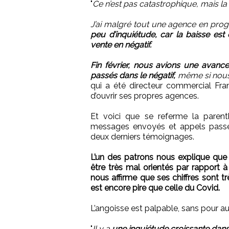
"
Ce n’est pas catastrophique, mais l
J’ai malgré tout une agence en prog
peu d’inquiétude, car la baisse es
vente en négatif.
Fin février, nous avions une avan
passés dans le négatif,
même si nous 
qui a été directeur commercial Fra
d’ouvrir ses propres agences.
Et voici que se referme la parenth
messages envoyés et appels passés
deux derniers témoignages.
L’un des patrons nous explique que
être très mal orientés par rapport à
nous affirme que ses chiffres sont t
est encore pire que celle du Covid.
L’angoisse est palpable, sans pour au
"
Il y a
une inquiétude croissante dans 