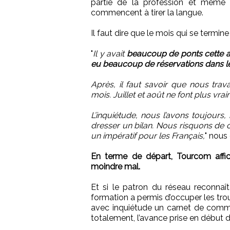
partie de la profession et même l
commencent à tirer la langue.
Il faut dire que le mois qui se termi
"
Il y avait
beaucoup de ponts cette an
eu beaucoup de réservations dans l
Après, il faut savoir que nous trav
mois. Juillet et août ne font plus vrai
L’inquiétude, nous l’avons toujours,
dresser un bilan. Nous risquons de c
un impératif pour les Français,
" nous
En terme de départ, Tourcom affic
moindre mal.
Et si le patron du réseau reconnaît
formation a permis d’occuper les tro
avec inquiétude un carnet de comma
totalement, l’avance prise en début d