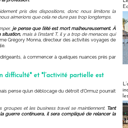
Le
Ed
dement pris des dispositions, donc nous limitons la
nous aimerions que cela ne dure pas trop longtemps.
omper,
je pense que l’été est mort malheureusement. À
 situation,
mais à l’instant T, il y a trop de menaces qui
time Grégory Monna, directeur des activités voyages de
le.
s dirigeants, à commencer à quelques nuances près par
ifficulté" et "l’activité partielle est
Partez
L’
in
nnais pense qu’un déblocage du détroit d’Ormuz pourrait
le
es groupes et les business travel se maintiennent.
Tant
la guerre continuera, il sera compliqué de relancer la