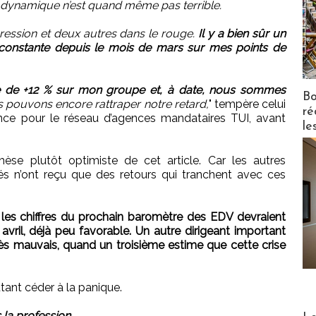
a dynamique n’est quand même pas terrible.
ression et deux autres dans le rouge.
Il y a bien sûr un
t constante depuis le mois de mars sur mes points de
ce de +12 % sur mon groupe et, à date, nous sommes
Bo
pouvons encore rattraper notre retard,
" tempère celui
ré
nce pour le réseau d’agences mandataires TUI, avant
le
èse plutôt optimiste de cet article. Car les autres
 n’ont reçu que des retours qui tranchent avec ces
 les chiffres du prochain baromètre des EDV devraient
 avril, déjà peu favorable. Un autre dirigeant important
rès mauvais, quand un troisième estime que cette crise
tant céder à la panique.
Distribu
la profession.