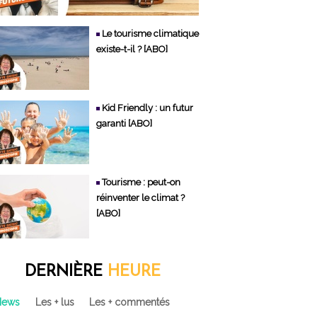
Le tourisme climatique
existe-t-il ? [ABO]
Kid Friendly : un futur
garanti [ABO]
Tourisme : peut-on
réinventer le climat ?
[ABO]
DERNIÈRE
HEURE
News
Les + lus
Les + commentés