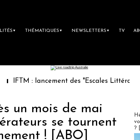
LITÉS
THÉMATIQUES
NEWSLETTERS
TV
A
▼
▼
▼
 : lancement des "Escales Littéraires", la pr
ès un mois de mai
CLUB 
Hé
opérateurs se tournent
vo
? 
rnement ! [ABO]