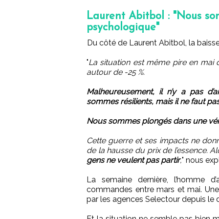
Laurent Abitbol : "Nous s
psychologique"
Du côté de Laurent Abitbol, la baisse
"
La situation est même pire en mai
autour de -25 %.
Malheureusement, il n’y a pas d’a
sommes résilients, mais il ne faut p
Nous sommes plongés dans une vérit
Cette guerre et ses impacts ne donn
de la hausse du prix de l’essence. A
gens ne veulent pas partir
,
" nous exp
La semaine dernière, l’homme d’a
commandes entre mars et mai. Une c
par les agences Selectour depuis le 
Et la situation ne semble pas bien mei