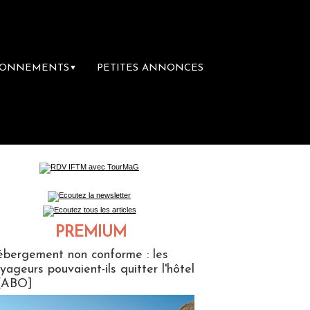
BONNEMENTS
PETITES ANNONCES
▼
emière librairie du voyage
Le groupe Saint
PREMIUM
ABONNES
bergement non conforme : les
yageurs pouvaient-ils quitter l'hôtel
[ABO]