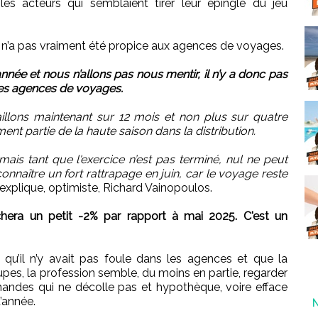
es acteurs qui semblaient tirer leur épingle du jeu
ne n’a pas vraiment été propice aux agences de voyages.
née et nous n’allons pas nous mentir, il n’y a donc pas
es agences de voyages.
aillons maintenant sur 12 mois et non plus sur quatre
ment partie de la haute saison dans la distribution.
 mais tant que l'exercice n’est pas terminé, nul ne peut
onnaître un fort rattrapage en juin, car le voyage reste
 explique, optimiste, Richard Vainopoulos.
hera un petit -2% par rapport à mai 2025. C'est un
 qu’il n’y avait pas foule dans les agences et que la
upes, la profession semble, du moins en partie, regarder
ndes qui ne décolle pas et hypothèque, voire efface
’année.