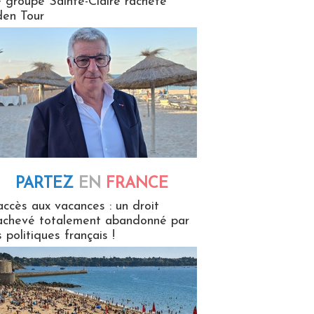
 groupe Sainte-Claire rachète
en Tour
PARTEZ
EN
FRANCE
 en France
accès aux vacances : un droit
achevé totalement abandonné par
s politiques français !