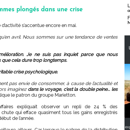
L
ommes plongés dans une crise
a
F
M
 d’activité s’accentue encore en mai.
 qu’en avril. Nous sommes sur une tendance de ventes
mélioration. Je ne suis pas inquiet parce que nous
as que cela dure trop longtemps.
able crise psychologique.
ent pas envie de consommer, à cause de l’actualité et
lors imaginez
dans le voyage, c’est la double peine... les
lique le patron du groupe Marietton.
ffaires expliquait observer un repli de 24 % des
hute qui efface quasiment tous les gains enregistrés
début de l’année.
ex
lleure ailleurs. Car lorsque le patron de la distribution