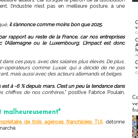
ent, l’industrie n’est pas en meilleure posture, à une
C
qué,
il s’annonce comme moins bon que 2025.
v
O
ar rapport au reste de la France, car nos entreprises
ec l’Allemagne ou le Luxembourg. L’impact est donc
A
h
A
t dans ces pays, avec des salaires plus élevés. De plus,
C
our-opérateurs comme Luxair, qui a décidé de ne pas
v
O
ant, mais aussi avec des acteurs allemands et belges.
est à -6 % depuis mars. C’est un peu la tendance dans
chiffres de nos confrères,
" positive Fabrice Poulain,
Publi-n
Co
ve
fr
rt malheureusement"
ropriétaire de trois agences franchisées TUI,
détonne
 marché.