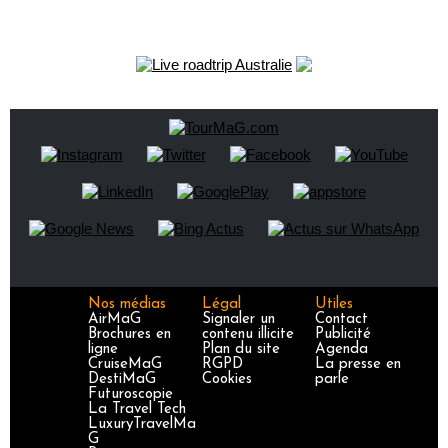
Nos médias
Légal
Utiles
AirMaG
Signaler un
Contact
Brochures en
contenu illicite
Publicité
ligne
Plan du site
Agenda
CruiseMaG
RGPD
La presse en
DestiMaG
Cookies
parle
Futuroscopie
La Travel Tech
LuxuryTravelMa
G