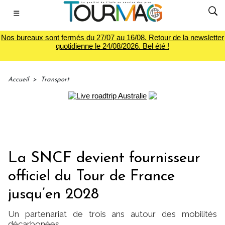
☰
Nos bureaux sont fermés du 27/07 au 16/08. Retour de la newsletter
quotidienne le 24/08/2026. Bel été !
Accueil
>
Transport
La SNCF devient fournisseur
officiel du Tour de France
jusqu’en 2028
Un partenariat de trois ans autour des mobilités
décarbonées