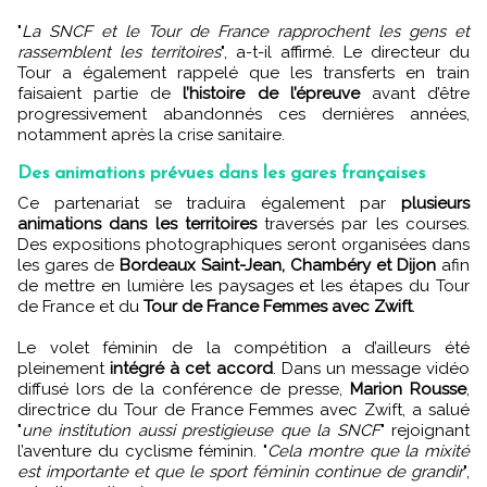
"
La SNCF et le Tour de France rapprochent les gens et
rassemblent les territoires
", a-t-il affirmé. Le directeur du
Tour a également rappelé que les transferts en train
faisaient partie de
l’histoire de l’épreuve
avant d’être
progressivement abandonnés ces dernières années,
notamment après la crise sanitaire.
Des animations prévues dans les gares françaises
Ce partenariat se traduira également par
plusieurs
animations dans les territoires
traversés par les courses.
Des expositions photographiques seront organisées dans
les gares de
Bordeaux Saint-Jean, Chambéry et Dijon
afin
de mettre en lumière les paysages et les étapes du Tour
de France et du
Tour de France Femmes avec Zwift
.
Le volet féminin de la compétition a d’ailleurs été
pleinement
intégré à cet accord
. Dans un message vidéo
diffusé lors de la conférence de presse,
Marion Rousse
,
directrice du Tour de France Femmes avec Zwift, a salué
"
une institution aussi prestigieuse que la SNCF
" rejoignant
l’aventure du cyclisme féminin. "
Cela montre que la mixité
est importante et que le sport féminin continue de grandir
",