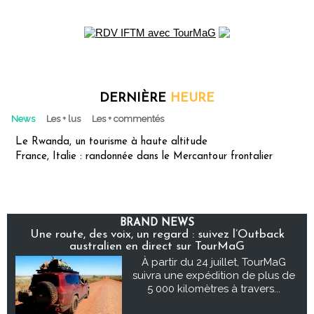
DERNIÈRE
HEURE
News
Les + lus
Les + commentés
Le Rwanda, un tourisme à haute altitude
France, Italie : randonnée dans le Mercantour frontalier
BRAND NEWS
Une route, des voix, un regard : suivez l’Outback
australien en direct sur TourMaG
À partir du 24 juillet, TourMaG
suivra une expédition de plus de
5 000 kilomètres à travers...