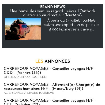
BRAND NEWS
Une route, des voix, un regard : suivez l’Outback
australien en direct sur TourMaG
À partir du 24 juillet, TourMaG
suivra une expédition de plus de
5 000 kilomètres à travers...
LES
ANNONCES
CARREFOUR VOYAGES - Conseiller voyages H/F -
CDD - (Vannes (56))
OFFRES D'EMPLOI TOURISME
CARREFOUR VOYAGES - Alternant(e) Chargé(e) de
ressources humaines H/F - (Massy/Evry (91))
ALTERNANCE / STAGES TOURISME
CARREFOUR VOYAGES - Conseiller voyages H/F -
CDI - (St Brice (77))