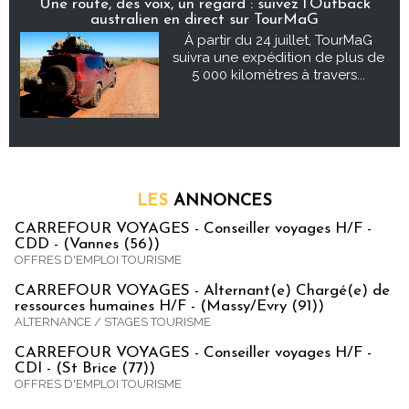
Une route, des voix, un regard : suivez l’Outback
australien en direct sur TourMaG
À partir du 24 juillet, TourMaG
suivra une expédition de plus de
5 000 kilomètres à travers...
LES
ANNONCES
CARREFOUR VOYAGES - Conseiller voyages H/F -
CDD - (Vannes (56))
OFFRES D'EMPLOI TOURISME
CARREFOUR VOYAGES - Alternant(e) Chargé(e) de
ressources humaines H/F - (Massy/Evry (91))
ALTERNANCE / STAGES TOURISME
CARREFOUR VOYAGES - Conseiller voyages H/F -
CDI - (St Brice (77))
OFFRES D'EMPLOI TOURISME