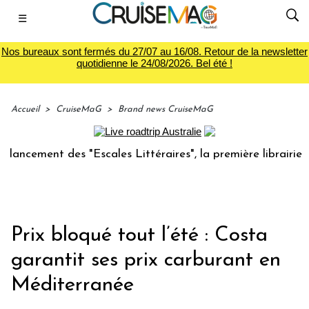
☰
Nos bureaux sont fermés du 27/07 au 16/08. Retour de la newsletter
quotidienne le 24/08/2026. Bel été !
Accueil
>
CruiseMaG
>
Brand news CruiseMaG
ent des "Escales Littéraires", la première librairie du voya
Prix bloqué tout l’été : Costa
garantit ses prix carburant en
Méditerranée