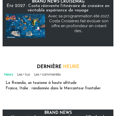
BRAND NEWS CRUISEMAG
Été 2027 : Costa réinvente l’itinéraire de croisière en
véritable expérience de voyage
Avec sa programmation été 2027,
Costa Croisières fait évoluer son
offre en profondeur en créant
des...
DERNIÈRE
HEURE
News
Les + lus
Les + commentés
Le Rwanda, un tourisme à haute altitude
France, Italie : randonnée dans le Mercantour frontalier
BRAND NEWS