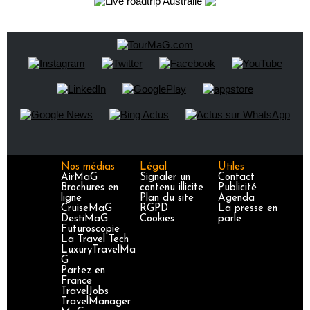
Nos médias
Légal
Utiles
AirMaG
Signaler un
Contact
Brochures en
contenu illicite
Publicité
ligne
Plan du site
Agenda
CruiseMaG
RGPD
La presse en
DestiMaG
Cookies
parle
Futuroscopie
La Travel Tech
LuxuryTravelMa
G
Partez en
France
TravelJobs
TravelManager