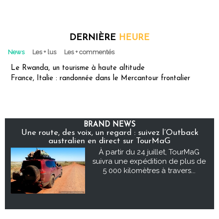
DERNIÈRE
HEURE
News
Les + lus
Les + commentés
Le Rwanda, un tourisme à haute altitude
France, Italie : randonnée dans le Mercantour frontalier
BRAND NEWS
Une route, des voix, un regard : suivez l’Outback
australien en direct sur TourMaG
À partir du 24 juillet, TourMaG
suivra une expédition de plus de
5 000 kilomètres à travers...