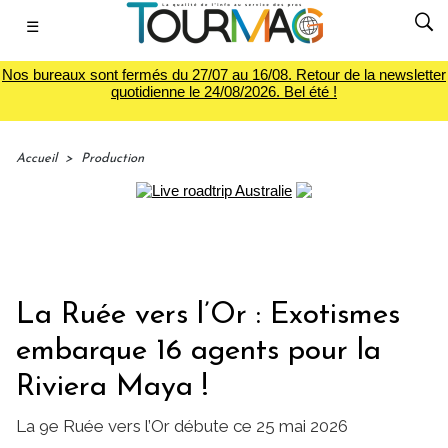
☰
Nos bureaux sont fermés du 27/07 au 16/08. Retour de la newsletter
quotidienne le 24/08/2026. Bel été !
Accueil
>
Production
La Ruée vers l’Or : Exotismes
embarque 16 agents pour la
Riviera Maya !
La 9e Ruée vers l’Or débute ce 25 mai 2026