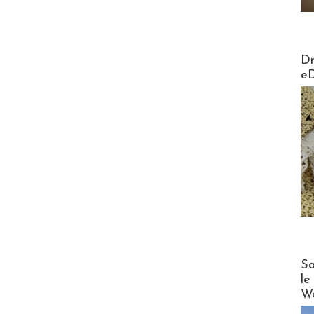
AirMa
Dr
e
Cruise
Sa
le
Wo