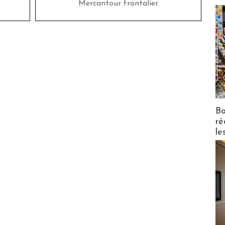
Mercantour frontalier
Bo
ré
le