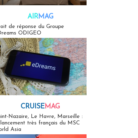
AIR
MAG
G
oit de réponse du Groupe
Dreams ODIGEO
CRUISE
MAG
MaG
int-Nazaire, Le Havre, Marseille :
 lancement très français du MSC
rld Asia