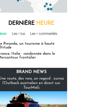
DERNIÈRE
HEURE
News
Les + lus
Les + commentés
e Rwanda, un tourisme à haute
ltitude
rance, Italie : randonnée dans le
ercantour frontalier
BRAND NEWS
Une route, des voix, un regard : suivez
l’Outback australien en direct sur
TourMaG