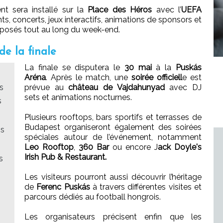
nt sera installé sur la
Place des Héros
avec l’
UEFA
ts, concerts, jeux interactifs, animations de sponsors et
oposés tout au long du week-end.
de la finale
La finale se disputera le
30 mai
à la
Puskás
Aréna
. Après le match, une
soirée officiell
e est
s
prévue au
château de Vajdahunyad
avec DJ
sets et animations nocturnes.
s
Plusieurs rooftops, bars sportifs et terrasses de
Budapest organiseront également des soirées
ns
spéciales autour de l’événement, notamment
Leo Rooftop
,
360 Bar
ou encore J
ack Doyle's
Irish Pub & Restaurant.
s
Les visiteurs pourront aussi découvrir l’héritage
de
Ferenc Puskás
à travers différentes visites et
parcours dédiés au football hongrois.
Les organisateurs précisent enfin que les