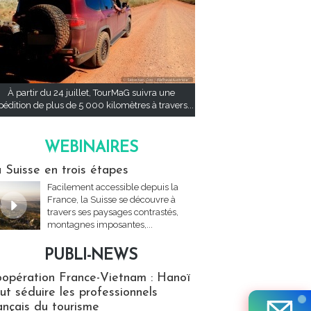
À partir du 24 juillet, TourMaG suivra une
pédition de plus de 5 000 kilomètres à travers...
WEBINAIRES
res
 Suisse en trois étapes
Facilement accessible depuis la
France, la Suisse se découvre à
travers ses paysages contrastés,
montagnes imposantes,...
PUBLI-NEWS
ews
opération France-Vietnam : Hanoï
ut séduire les professionnels
ançais du tourisme