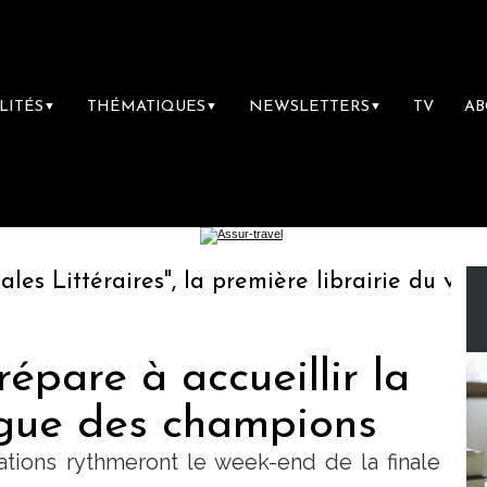
LITÉS
THÉMATIQUES
NEWSLETTERS
TV
A
▼
▼
▼
Littéraires", la première librairie du voyage
épare à accueillir la
igue des champions
ations rythmeront le week-end de la finale