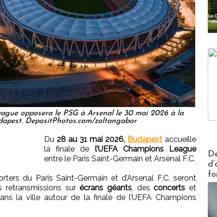
ague opposera le PSG à Arsenal le 30 mai 2026 à la
dapest. DepositPhotos.com/zoltangabor
Du
28 au 31 mai 2026,
Budapest
accueille
la finale de
l’UEFA Champions League
Actus V
De
entre le Paris Saint-Germain et Arsenal F.C.
d’
fo
rters du Paris Saint-Germain et d’Arsenal F.C. seront
s retransmissions sur
écrans géants
, des
concerts
et
dans la ville autour de la finale de l’UEFA Champions