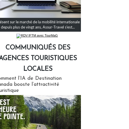
ésent sur le marché de la mobilité internationale
depuis plus de vingt ans, Assur-Travel s'est...
COMMUNIQUÉS DES
AGENCES TOURISTIQUES
LOCALES
qués des agences touristiques locales
mment l’IA de Destination
nada booste l’attractivité
uristique