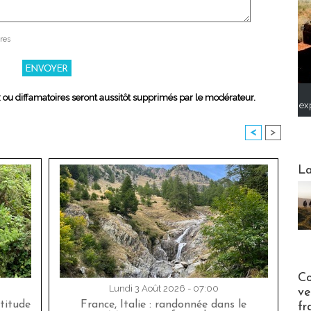
res
x ou diffamatoires seront aussitôt supprimés par le modérateur.
ex
<
>
Webinai
La
Publi-n
Co
Lundi 3 Août 2026 - 07:00
ve
titude
France, Italie : randonnée dans le
fr