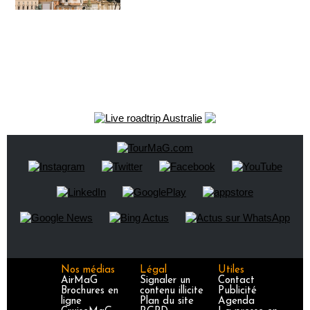
Nos médias
Légal
Utiles
AirMaG
Signaler un
Contact
Brochures en
contenu illicite
Publicité
ligne
Plan du site
Agenda