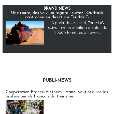
BRAND NEWS
Une route, des voix, un regard : suivez l’Outback
australien en direct sur TourMaG
À partir du 24 juillet, TourMaG
suivra une expédition de plus de
5 000 kilomètres à travers...
PUBLI-NEWS
Publi-news
Coopération France-Vietnam : Hanoï veut séduire les
professionnels français du tourisme