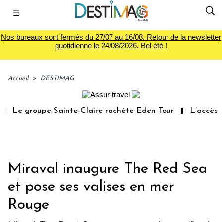
☰
Nos bureaux sont fermés du 27/07 au 16/08. Retour de la newsletter
quotidienne le 24/08/2026. Bel été !
Accueil
>
DESTIMAG
Le groupe Sainte-Claire rachète Eden Tour
L’accès aux
Miraval inaugure The Red Sea
et pose ses valises en mer
Rouge