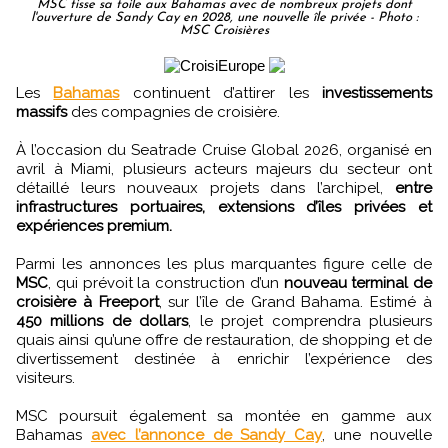
MSC tisse sa toile aux Bahamas avec de nombreux projets dont
l'ouverture de Sandy Cay en 2028, une nouvelle île privée - Photo :
MSC Croisières
Les
Bahamas
continuent d’attirer les
investissements
massifs
des compagnies de croisière.
À l’occasion du Seatrade Cruise Global 2026, organisé en
avril à Miami, plusieurs acteurs majeurs du secteur ont
détaillé leurs nouveaux projets dans l’archipel,
entre
infrastructures portuaires, extensions d’îles privées et
expériences premium.
Parmi les annonces les plus marquantes figure celle de
MSC
, qui prévoit la construction d’un
nouveau terminal de
croisière à Freeport
, sur l’île de Grand Bahama. Estimé à
450 millions de dollars
, le projet comprendra plusieurs
quais ainsi qu’une offre de restauration, de shopping et de
divertissement destinée à enrichir l’expérience des
visiteurs.
MSC poursuit également sa montée en gamme aux
Bahamas
avec l’annonce de Sandy Cay
, une nouvelle