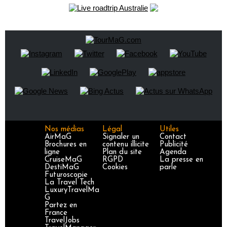
Nos médias
Légal
Utiles
AirMaG
Signaler un
Contact
Brochures en
contenu illicite
Publicité
ligne
Plan du site
Agenda
CruiseMaG
RGPD
La presse en
DestiMaG
Cookies
parle
Futuroscopie
La Travel Tech
LuxuryTravelMa
G
Partez en
France
TravelJobs