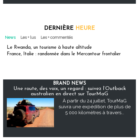
DERNIÈRE
HEURE
News
Les + lus
Les + commentés
Le Rwanda, un tourisme à haute altitude
France, Italie : randonnée dans le Mercantour frontalier
BRAND NEWS
Une route, des voix, un regard : suivez l’Outback
australien en direct sur TourMaG
À partir du 24 juillet, TourMaG
suivra une expédition de plus de
5 000 kilomètres à travers...