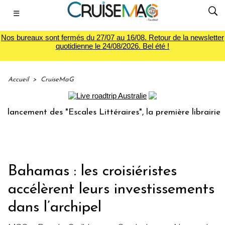
☰
Nos bureaux sont fermés du 27/07 au 16/08. Retour de la newsletter
quotidienne le 24/08/2026. Bel été !
Accueil
>
CruiseMaG
ement des "Escales Littéraires", la première librairie du vo
Bahamas : les croisiéristes
accélèrent leurs investissements
dans l’archipel