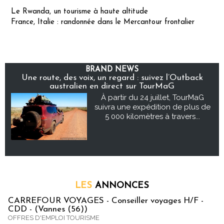
Le Rwanda, un tourisme à haute altitude
France, Italie : randonnée dans le Mercantour frontalier
BRAND NEWS
Une route, des voix, un regard : suivez l’Outback
australien en direct sur TourMaG
À partir du 24 juillet, TourMaG
suivra une expédition de plus de
5 000 kilomètres à travers...
LES
ANNONCES
CARREFOUR VOYAGES - Conseiller voyages H/F -
CDD - (Vannes (56))
OFFRES D'EMPLOI TOURISME