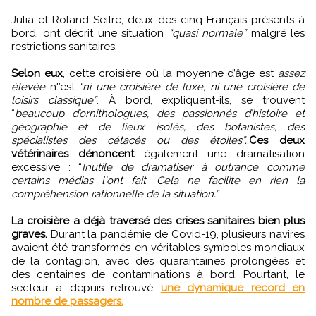
Julia et Roland Seitre, deux des cinq Français présents à
bord, ont décrit une situation
“quasi normale”
malgré les
restrictions sanitaires.
Selon eux
, cette croisière où la moyenne d’âge est
assez
élevée
n'’est
“ni une croisière de luxe, ni une croisière de
loisirs classique”
. À bord, expliquent-ils, se trouvent
“
beaucoup d’ornithologues, des passionnés d’histoire et
géographie et de lieux isolés, des botanistes, des
spécialistes des cétacés ou des étoiles”.
,
Ces deux
vétérinaires dénoncent
également une dramatisation
excessive : “
Inutile de dramatiser à outrance comme
certains médias l'ont fait. Cela ne facilite en rien la
compréhension rationnelle de la situation.”
La croisière a déjà traversé des crises sanitaires bien plus
graves.
Durant la pandémie de Covid-19, plusieurs navires
avaient été transformés en véritables symboles mondiaux
de la contagion, avec des quarantaines prolongées et
des centaines de contaminations à bord. Pourtant, le
secteur a depuis retrouvé
une dynamique record en
nombre de passagers.