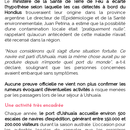
Le
ministère de la Santé de Terre de Feu a écarté
l’hypothèse selon laquelle les cas détectés à bord du
Hondius
trouveraient leur origine dans la province
argentine. Le directeur de l’Épidémiologie et de la Santé
environnementale, Juan Petrina, a estimé que la possibilité
d’une contamination locale était
“pratiquement nulle”
,
rappelant qu’aucun antécédent de cette maladie n’avait
été recensé dans la région.
“Nous considérons qu’il s’agit d’une situation fortuite. Ce
navire est parti d’Ushuaïa, mais la même chose aurait pu se
produire depuis n’importe quel port du monde”
, a-t-il
déclaré, soulignant que les personnes concernées
avaient embarqué sans symptômes.
Aucune preuve officielle ne vient non plus confirmer les
rumeurs évoquant d’éventuelles activités
à risque menées
par les passagers lors de leur séjour à Ushuaïa.
Une activité très encadrée
Chaque année,
le port d’Ushuaïa accueille environ 500
escales de navires d’expédition, générant entre 150.000 et
200.000 visiteurs
durant la saison australe. L’occasion pour
les autorités locales de rappeler que les croisières