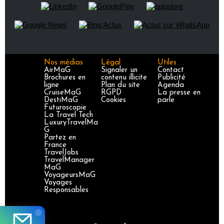
Nos médias
Légal
Utiles
AirMaG
Signaler un
Contact
Brochures en
contenu illicite
Publicité
ligne
Plan du site
Agenda
CruiseMaG
RGPD
La presse en
DestiMaG
Cookies
parle
Futuroscopie
La Travel Tech
LuxuryTravelMa
G
Partez en
France
TravelJobs
TravelManager
MaG
VoyageursMaG
Voyages
Responsables