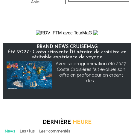
Asia
BRAND NEWS CRUISEMAG
Été 2027 : Costa réinvente l’itinéraire de croisière en
véritable expérience de voyage
Avec sa programmation été 2027,
Costa Croisières fait évoluer son
offre en profondeur en créant
des...
DERNIÈRE
HEURE
News
Les + lus
Les + commentés