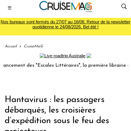
☰
Nos bureaux sont fermés du 27/07 au 16/08. Retour de la newsletter
quotidienne le 24/08/2026. Bel été !
Accueil
>
CruiseMaG
nt des "Escales Littéraires", la première librairie du voyag
Hantavirus : les passagers
débarqués, les croisières
d’expédition sous le feu des