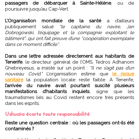
passagers de débarquer à Sainte-Hélène
, ou de
poursuivre jusqu’au Cap-Vert.
L’Organisation mondiale de la santé
a d’ailleurs
publiquement salué
“le capitaine du navire, Jan
Dobrogowski, l’équipage et la compagnie exploitant le
bâtiment”, qui ont fait preuve d’une “coopération exemplaire
dans ce moment difficile”
.
Dans une lettre adressée directement aux habitants de
Tenerife
, le directeur général de l’OMS, Tedros Adhanom
Ghebreyesus, a insisté sur un point :
“Il ne s’agit pas d’un
nouveau Covid.”
L’organisation estime que
le risque
sanitaire
la population locale reste faible. À Tenerife,
l’arrivée du navire avait pourtant suscité plusieurs
manifestations d’habitants inquiets
, signe que les
traumatismes liés au Covid restent encore très présents
dans les esprits.
Ushuaïa écarte toute responsabilité
Reste une question centrale : où les passagers ont-ils été
contaminés ?