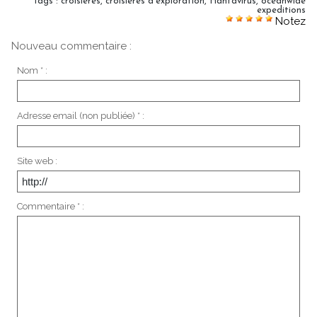
Tags
:
croisieres
,
croisieres d'exploration
,
Hantavirus
,
oceanwide
expeditions
Notez
Nouveau commentaire :
Nom * :
Adresse email (non publiée) * :
Site web :
Commentaire * :