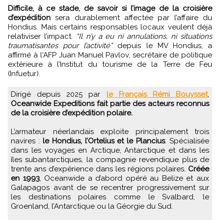
Difficile, à ce stade, de savoir si l’image de la croisière
d’expédition
sera durablement affectée par l’affaire du
Hondius. Mais certains responsables locaux veulent déjà
relativiser l’impact.
“Il n’y a eu ni annulations, ni situations
traumatisantes pour l’activité”
depuis le MV Hondius, a
affirmé à l'AFP Juan Manuel Pavlov, secrétaire de politique
extérieure à l’Institut du tourisme de la Terre de Feu
(Infuetur).
Dirigé depuis 2025 par
le Français Rémi Bouysset
,
Oceanwide Expeditions fait partie des acteurs reconnus
de la croisière d’expédition polaire.
L’armateur néerlandais exploite principalement trois
navires :
le Hondius, l’Ortelius et le Plancius
. Spécialisée
dans les voyages en Arctique, Antarctique et dans les
îles subantarctiques, la compagnie revendique plus de
trente ans d’expérience dans les régions polaires.
Créée
en 1993
, Oceanwide a d’abord opéré au Belize et aux
Galapagos avant de se recentrer progressivement sur
les destinations polaires comme le Svalbard, le
Groenland, l’Antarctique ou la Géorgie du Sud.