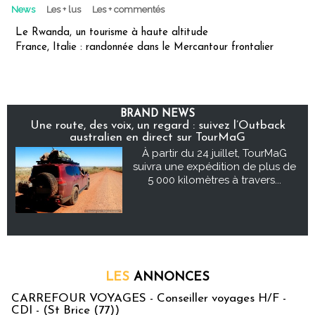
News
Les + lus
Les + commentés
Le Rwanda, un tourisme à haute altitude
France, Italie : randonnée dans le Mercantour frontalier
BRAND NEWS
Une route, des voix, un regard : suivez l’Outback
australien en direct sur TourMaG
À partir du 24 juillet, TourMaG
suivra une expédition de plus de
5 000 kilomètres à travers...
LES
ANNONCES
CARREFOUR VOYAGES - Conseiller voyages H/F -
CDI - (St Brice (77))