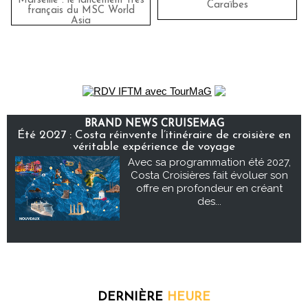
Marseille : le lancement très
Caraïbes
français du MSC World
Asia
BRAND NEWS CRUISEMAG
Été 2027 : Costa réinvente l’itinéraire de croisière en
véritable expérience de voyage
Avec sa programmation été 2027,
Costa Croisières fait évoluer son
offre en profondeur en créant
des...
DERNIÈRE
HEURE