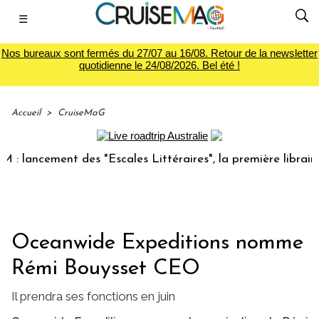
☰
Nos bureaux sont fermés du 27/07 au 16/08. Retour de la newsletter
quotidienne le 24/08/2026. Bel été !
Accueil
>
CruiseMaG
cement des "Escales Littéraires", la première librairie du 
Oceanwide Expeditions nomme
Rémi Bouysset CEO
Il prendra ses fonctions en juin