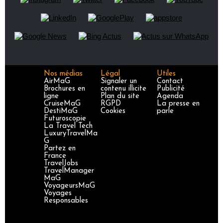
Nos médias
Légal
Utiles
AirMaG
Signaler un
Contact
Brochures en
contenu illicite
Publicité
ligne
Plan du site
Agenda
CruiseMaG
RGPD
La presse en
DestiMaG
Cookies
parle
Futuroscopie
La Travel Tech
LuxuryTravelMa
G
Partez en
France
TravelJobs
TravelManager
MaG
VoyageursMaG
Voyages
Responsables